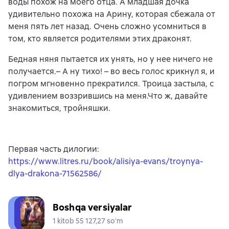
воды похож на моего отца. А младшая дочка
удивительно похожа на Арину, которая сбежала от
меня пять лет назад. Очень сложно усомниться в
том, кто является родителями этих драконят.
Бедная няня пытается их унять, но у нее ничего не
получается.– А ну тихо! – во весь голос крикнул я, и
погром мгновенно прекратился. Троица застыла, с
удивлением воззрившись на меня.Что ж, давайте
знакомиться, тройняшки.
Первая часть дилогии:
https://www.litres.ru/book/alisiya-evans/troynya-
dlya-drakona-71562586/
Boshqa versiyalar
1 kitob 55 127,27 soʻm