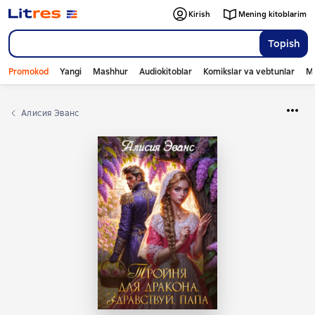
Kirish
Mening kitoblarim
Topish
Promokod
Yangi
Mashhur
Audiokitoblar
Komikslar va vebtunlar
Mo
Алисия Эванс