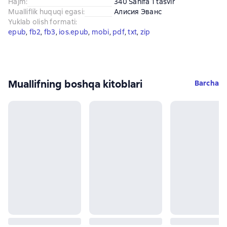
Hajm
:
340 Sahifa 1 tasvir
Mualliflik huquqi egasi
:
Алисия Эванс
Yuklab olish formati
:
epub
, 
fb2
, 
fb3
, 
ios.epub
, 
mobi
, 
pdf
, 
txt
, 
zip
Muallifning boshqa kitoblari
Barcha