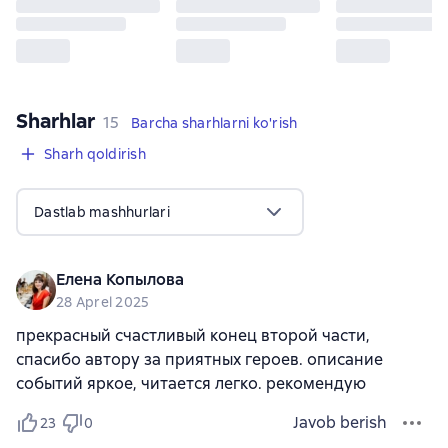
Sharhlar
,
15 sharhlar
15
Barcha sharhlarni ko'rish
Sharh qoldirish
Dastlab mashhurlari
Елена Копылова
28 Aprel 2025
прекрасный счастливый конец второй части,
спасибо автору за приятных героев. описание
событий яркое, читается легко. рекомендую
Javob berish
23
0