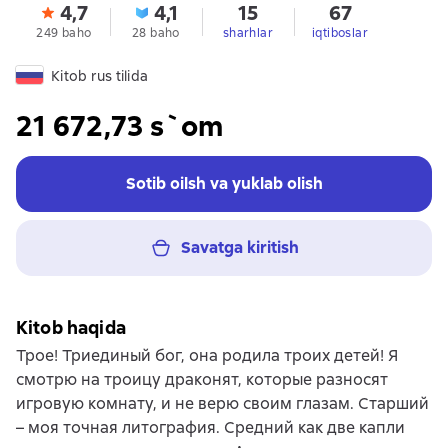
4,7
4,1
15
67
249 baho
28 baho
sharhlar
iqtiboslar
Kitob rus tilida
21 672,73 s`om
Sotib oilsh va yuklab olish
Savatga kiritish
Kitob haqida
Трое! Триединый бог, она родила троих детей! Я
смотрю на троицу драконят, которые разносят
игровую комнату, и не верю своим глазам. Старший
– моя точная литография. Средний как две капли