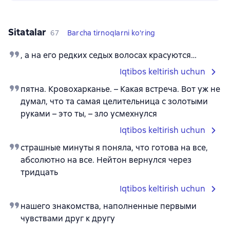
Sitatalar
67
Barcha tirnoqlarni ko'ring
, а на его редких седых волосах красуются…
Iqtibos keltirish uchun
пятна. Кровохарканье. – Какая встреча. Вот уж не
думал, что та самая целительница с золотыми
руками – это ты, – зло усмехнулся
Iqtibos keltirish uchun
страшные минуты я поняла, что готова на все,
абсолютно на все. Нейтон вернулся через
тридцать
Iqtibos keltirish uchun
нашего знакомства, наполненные первыми
чувствами друг к другу