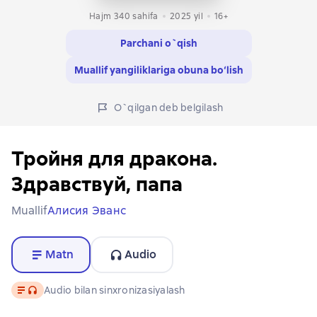
Hajm 340 sahifa
2025
yil
16+
Parchani o`qish
Muallif yangiliklariga obuna bo‘lish
O`qilgan deb belgilash
Тройня для дракона.
Здравствуй, папа
Muallif
Алисия Эванс
Matn
Audio
Matn
, audio format mavjud
Audio bilan sinxronizasiyalash