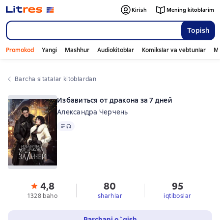
Kirish
Mening kitoblarim
Topish
Promokod
Yangi
Mashhur
Audiokitoblar
Komikslar va vebtunlar
Mo
Barcha sitatalar kitoblardan
Избавиться от дракона за 7 дней
Александра Черчень
Matn
, audio format mavjud
4,8
80
95
1328 baho
sharhlar
iqtiboslar
Parchani o`qish