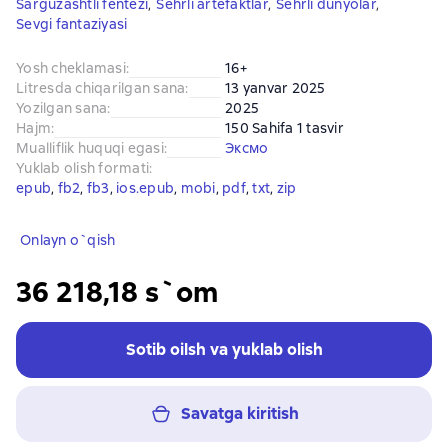
Sarguzashtli fentezi
,
Sehrli artefaktlar
,
Sehrli dunyolar
,
Sevgi fantaziyasi
Yosh cheklamasi
:
16+
Litresda chiqarilgan sana
:
13 yanvar 2025
Yozilgan sana
:
2025
Hajm
:
150 Sahifa 1 tasvir
Mualliflik huquqi egasi
:
Эксмо
Yuklab olish formati
:
epub
, 
fb2
, 
fb3
, 
ios.epub
, 
mobi
, 
pdf
, 
txt
, 
zip
Onlayn o`qish
36 218,18 s`om
Sotib oilsh va yuklab olish
Savatga kiritish