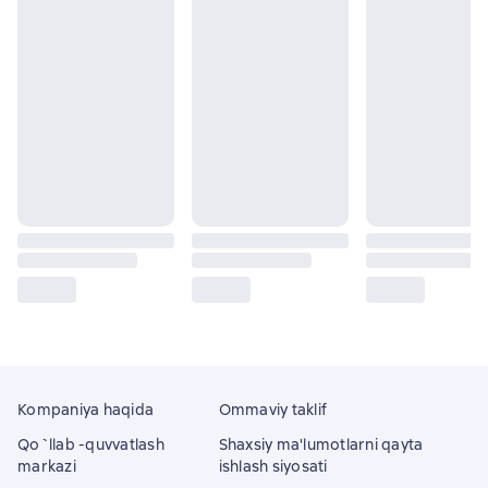
Kompaniya haqida
Ommaviy taklif
Qo`llab -quvvatlash
Shaxsiy ma'lumotlarni qayta
markazi
ishlash siyosati