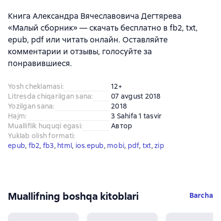
Книга Александра Вячеславовича Дегтярева
«Малый сборник» — скачать бесплатно в fb2, txt,
epub, pdf или читать онлайн. Оставляйте
комментарии и отзывы, голосуйте за
понравившиеся.
Yosh cheklamasi
:
12+
Litresda chiqarilgan sana
:
07 avgust 2018
Yozilgan sana
:
2018
Hajm
:
3 Sahifa 1 tasvir
Mualliflik huquqi egasi
:
Автор
Yuklab olish formati
:
epub
, 
fb2
, 
fb3
, 
html
, 
ios.epub
, 
mobi
, 
pdf
, 
txt
, 
zip
Muallifning boshqa kitoblari
Barcha