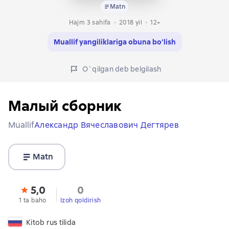
Matn
Hajm 3 sahifa
2018
yil
12+
Muallif yangiliklariga obuna bo‘lish
O`qilgan deb belgilash
Малый сборник
Muallif
Александр Вячеславович Дегтярев
Matn
5,0
0
1 ta baho
Izoh qoldirish
Kitob rus tilida