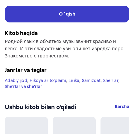
O`qish
Kitob haqida
Родной язык в объятьях музы звучит красиво и
легко. И эти сладостные узы опишет изредка перо.
Знакомство с творчеством.
Janrlar va teglar
Adabiy ijod
,
Hikoyalar to‘plami
,
Lirika
,
Samizdat
,
Sheʼrlar
,
She’rlar va she’rlar
Ushbu kitob bilan o'qiladi
Barcha