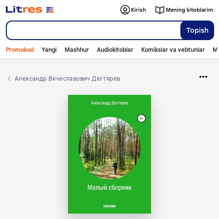
Kirish
Mening kitoblarim
Topish
Promokod
Yangi
Mashhur
Audiokitoblar
Komikslar va vebtunlar
Mo
Александр Вячеславович Дегтярев