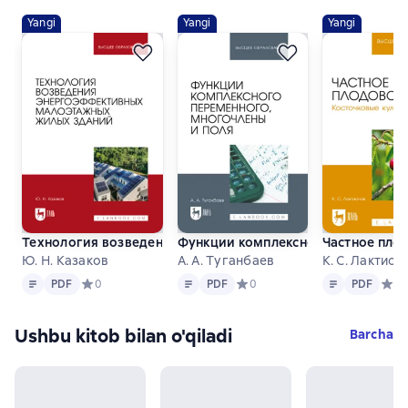
Yangi
Yangi
Yangi
Технология возведения энергоэффективных малоэтажных 
Функции комплексного переменного
Частное плод
Ю. Н. Казаков
А. А. Туганбаев
К. С. Лактион
Matn
PDF
Matn
PDF
Matn
PDF
PDF
Средний рейтинг 0 на основе 0 оценок
0
PDF
Средний рейтинг 0 на основе 0
0
PDF
Сред
0
Ushbu kitob bilan o'qiladi
Barcha