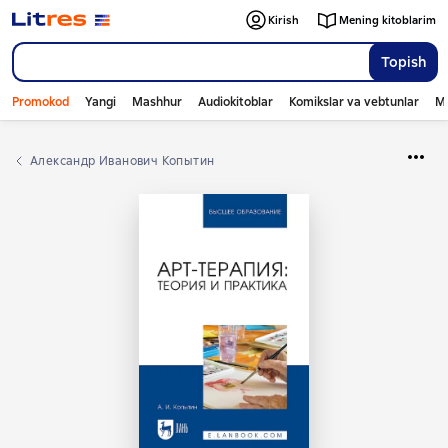
Kirish
Mening kitoblarim
Topish
Promokod
Yangi
Mashhur
Audiokitoblar
Komikslar va vebtunlar
Mo
Александр Иванович Копытин