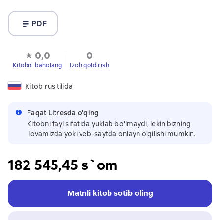
PDF
0,0
0
Kitobni baholang
Izoh qoldirish
Kitob rus tilida
Faqat Litresda o'qing
Kitobni fayl sifatida yuklab bo'lmaydi, lekin bizning
ilovamizda yoki veb-saytda onlayn o'qilishi mumkin.
182 545,45 s`om
Matnli kitob sotib oling