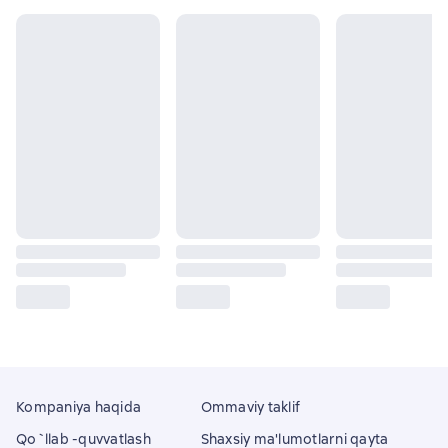
Kompaniya haqida
Ommaviy taklif
Qo`llab -quvvatlash
Shaxsiy ma'lumotlarni qayta