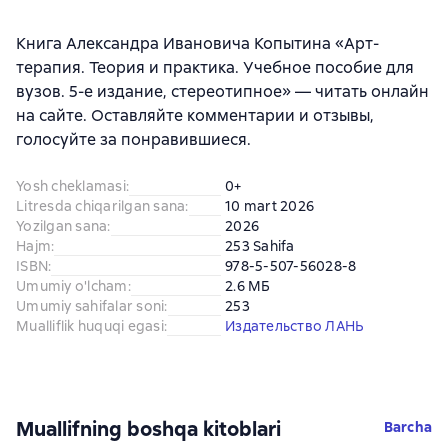
Книга Александра Ивановича Копытина «Арт-
терапия. Теория и практика. Учебное пособие для
вузов. 5-е издание, стереотипное» — читать онлайн
на сайте. Оставляйте комментарии и отзывы,
голосуйте за понравившиеся.
Yosh cheklamasi
:
0+
Litresda chiqarilgan sana
:
10 mart 2026
Yozilgan sana
:
2026
Hajm
:
253 Sahifa
ISBN
:
978-5-507-56028-8
Umumiy o'lcham
:
2.6 МБ
Umumiy sahifalar soni
:
253
Mualliflik huquqi egasi
:
Издательство ЛАНЬ
Muallifning boshqa kitoblari
Barcha