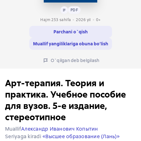
Matn
PDF
PDF
Hajm 253 sahifa
2026
yil
0+
Parchani o`qish
Muallif yangiliklariga obuna bo‘lish
O`qilgan deb belgilash
Арт-терапия. Теория и
практика. Учебное пособие
для вузов. 5-е издание,
стереотипное
Muallif
Александр Иванович Копытин
Seriyaga kiradi
«Высшее образование (Лань)»