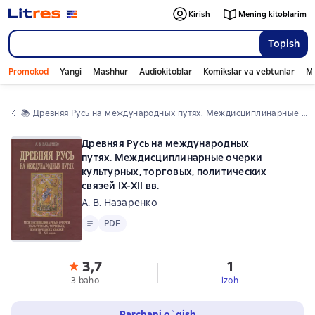
Kirish
Mening kitoblarim
Topish
Promokod
Yangi
Mashhur
Audiokitoblar
Komikslar va vebtunlar
Mo
📚 
Древняя Русь на международных путях. Междисциплинарные очерки культурных, торговых, политических связей IX-XII вв.
Древняя Русь на международных
путях. Междисциплинарные очерки
культурных, торговых, политических
связей IX-XII вв.
А. В. Назаренко
Matn
PDF
PDF
3,7
1
3 baho
izoh
Parchani o`qish