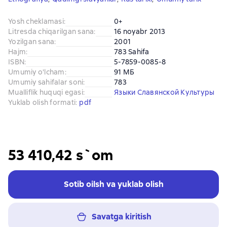
Yosh cheklamasi
:
0+
Litresda chiqarilgan sana
:
16 noyabr 2013
Yozilgan sana
:
2001
Hajm
:
783 Sahifa
ISBN
:
5-7859-0085-8
Umumiy o'lcham
:
91 МБ
Umumiy sahifalar soni
:
783
Mualliflik huquqi egasi
:
Языки Славянской Культуры
Yuklab olish formati
:
pdf
53 410,42 s`om
Sotib oilsh va yuklab olish
Savatga kiritish