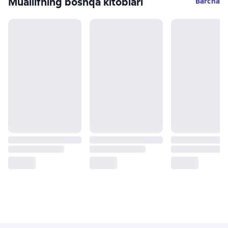
Muallifning boshqa kitoblari
Barcha