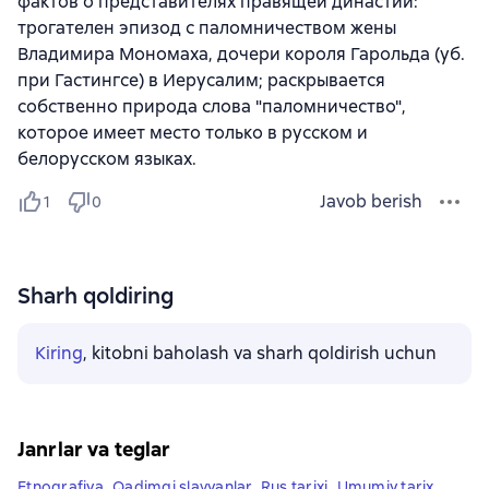
фактов о представителях правящей династии:
трогателен эпизод с паломничеством жены
Владимира Мономаха, дочери короля Гарольда (уб.
при Гастингсе) в Иерусалим; раскрывается
собственно природа слова "паломничество",
которое имеет место только в русском и
белорусском языках.
Javob berish
1
0
Sharh qoldiring
Kiring
, kitobni baholash va sharh qoldirish uchun
Janrlar va teglar
Etnografiya
,
Qadimgi slavyanlar
,
Rus tarixi
,
Umumiy tarix