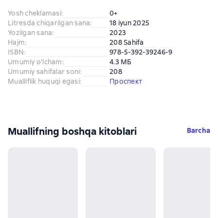
Yosh cheklamasi
:
0+
Litresda chiqarilgan sana
:
18 iyun 2025
Yozilgan sana
:
2023
Hajm
:
208 Sahifa
ISBN
:
978-5-392-39246-9
Umumiy o'lcham
:
4.3 МБ
Umumiy sahifalar soni
:
208
Mualliflik huquqi egasi
:
Проспект
Muallifning boshqa kitoblari
Barcha