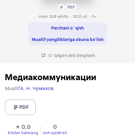
Matn
PDF
PDF
Hajm 208 sahifa
2023
yil
0+
Parchani o`qish
Muallif yangiliklariga obuna bo‘lish
O`qilgan deb belgilash
Медиакоммуникации
Muallif
А. Н. Чумиков
PDF
0,0
0
Kitobni baholang
Izoh qoldirish