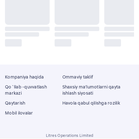
Kompaniya haqida
Ommaviy taklif
Qo`llab -quvvatlash
Shaxsiy ma'lumotlarni qayta
markazi
ishlash siyosati
Qaytarish
Havola qabul qilishga rozilik
Mobil ilovalar
Litres Operations Limited