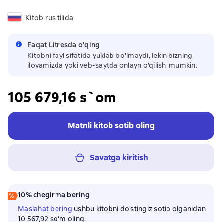
Kitob rus tilida
Faqat Litresda o'qing
Kitobni fayl sifatida yuklab bo'lmaydi, lekin bizning
ilovamizda yoki veb-saytda onlayn o'qilishi mumkin.
105 679,16 s`om
Matnli kitob sotib oling
Savatga kiritish
10% chegirma bering
Maslahat bering
ushbu kitobni do'stingiz sotib olganidan
10 567,92 soʻm oling.