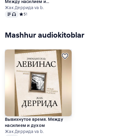
Между насилием и
духом
Жак Деррида va b.
Matn
, audio format mavjud
Средний рейтинг 5 на основе 1 оценок
5
1
Mashhur audiokitoblar
Вывихнутое время. Между
насилием и духом
Жак Деррида va b.