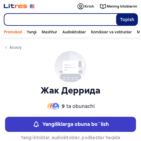
Слайдер с книгами
Слайдер с книгами
Kirish
Mening kitoblarim
Topish
Promokod
Yangi
Mashhur
Audiokitoblar
Komikslar va vebtunlar
Mo
Asosiy
Жак Деррида
9
ta obunachi
Yangiliklarga obuna bo`lish
Yangi kitoblar, audiokitoblar, podkastlar haqida