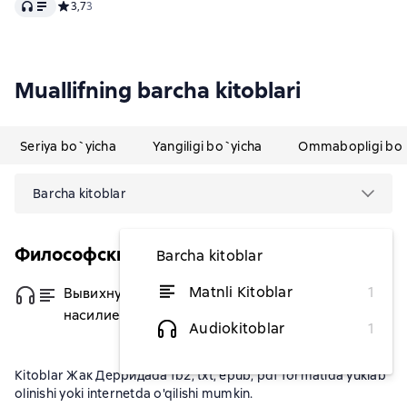
Audio
Средний рейтинг 3,7 на основе 3 оценок
3,7
3
Muallifning barcha kitoblari
Seriya bo`yicha
Yangiligi bo`yicha
Ommabopligi bo`
Barcha kitoblar
Философский поединок
Barcha kitoblar
Matnli Kitoblar
1
Вывихнутое время. Между
dan 80 640,42 soʻm
насилием и духом
Audiokitoblar
1
Kitoblar Жак Дерридаda fb2, txt, epub, pdf formatida yuklab
olinishi yoki internetda o'qilishi mumkin.