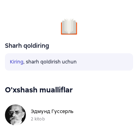
Sharh qoldiring
Kiring
, sharh qoldirish uchun
O'xshash mualliflar
Эдмунд Гуссерль
2 kitob