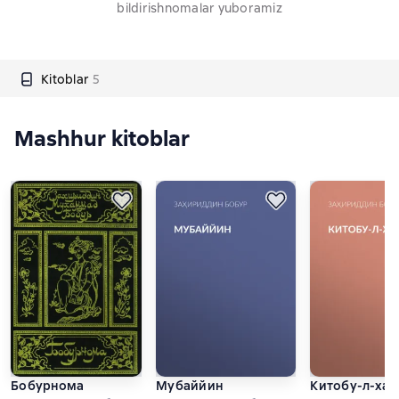
bildirishnomalar yuboramiz
Kitoblar
5
Mashhur kitoblar
Бобурнома
Мубаййин
Китобу-л-ха