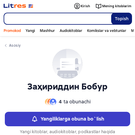
Слайдер с книгами
Kirish
Mening kitoblarim
Topish
Promokod
Yangi
Mashhur
Audiokitoblar
Komikslar va vebtunlar
Mo
Asosiy
Заҳириддин Бобур
4
ta obunachi
Yangiliklarga obuna bo`lish
Yangi kitoblar, audiokitoblar, podkastlar haqida