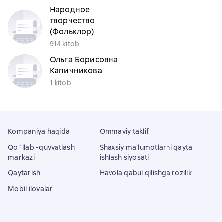
Народное
творчество
(Фольклор)
914 kitob
Ольга Борисовна
Капичникова
1 kitob
Kompaniya haqida
Ommaviy taklif
Qo`llab -quvvatlash
Shaxsiy ma'lumotlarni qayta
markazi
ishlash siyosati
Qaytarish
Havola qabul qilishga rozilik
Mobil ilovalar