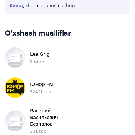
Kiring
, sharh qoldirish uchun
O'xshash mualliflar
Lea Grig
2 kitob
Юмор FM
3247 kitob
Валерий
Васильевич
Безпалов
33 kitob