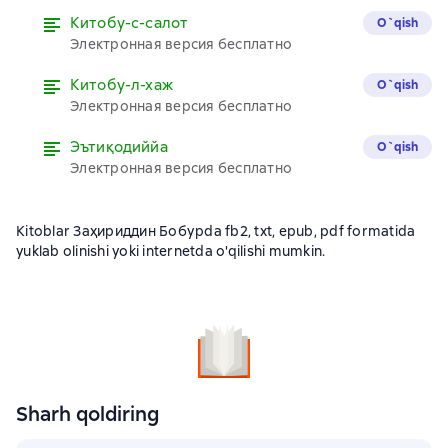
Китобу-с-салот
O`qish
Электронная версия бесплатно
Китобу-л-хаж
O`qish
Электронная версия бесплатно
Эътиқодиййа
O`qish
Электронная версия бесплатно
Kitoblar Заҳириддин Бобурda fb2, txt, epub, pdf formatida
yuklab olinishi yoki internetda o'qilishi mumkin.
Sharh qoldiring