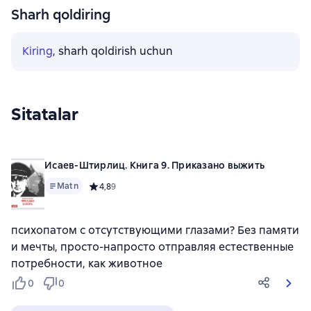
Sharh qoldiring
Kiring
, sharh qoldirish uchun
Sitatalar
Исаев-Штирлиц. Книга 9. Приказано выжить
Matn
Средний рейтинг 4,8 на основе 9 оценок
4,8
9
психопатом с отсутствующими глазами? Без памяти
и мечты, просто-напросто отправляя естественные
потребности, как животное
0
0