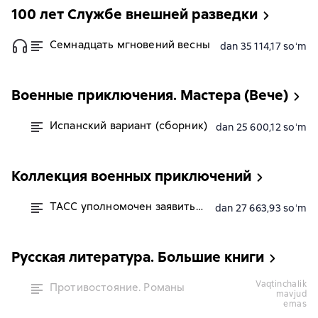
100 лет Службе внешней разведки
Семнадцать мгновений весны
dan 35 114,17 soʻm
Военные приключения. Мастера (Вече)
Испанский вариант (сборник)
dan 25 600,12 soʻm
Коллекция военных приключений
ТАСС уполномочен заявить…
dan 27 663,93 soʻm
Русская литература. Большие книги
vaqtinchalik
Противостояние. Романы
mavjud
emas