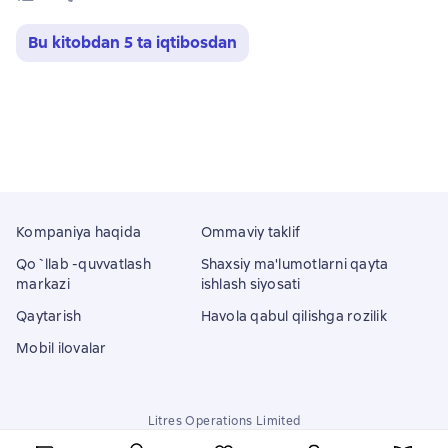
Bu kitobdan 5 ta iqtibosdan
Kompaniya haqida
Ommaviy taklif
Qo`llab -quvvatlash
Shaxsiy ma'lumotlarni qayta
markazi
ishlash siyosati
Qaytarish
Havola qabul qilishga rozilik
Mobil ilovalar
Litres Operations Limited
18 Mallow street co. Limerick, Ireland