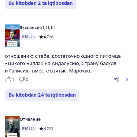
Bu kitobdan 2 ta iqtibosdan
Экспансия I, II, III
Matn
Средний рейтинг 4,7 на основе 26 оценок
4,7
26
отношению к тебе, достаточно одного питомца
«Дикого Билла» на Андалусию, Страну басков
и Галисию, вместе взятые. Марокко,
1
0
Bu kitobdan 24 ta iqtibosdan
Отчаяние
Matn
Средний рейтинг 4,2 на основе 23 оценок
4,2
23