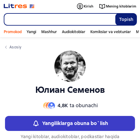
Слайдер с книгами
Слайдер с книгами
Kirish
Mening kitoblarim
Topish
Promokod
Yangi
Mashhur
Audiokitoblar
Komikslar va vebtunlar
Mo
Asosiy
Юлиан Семенов
4,8К
ta obunachi
Yangiliklarga obuna bo`lish
Yangi kitoblar, audiokitoblar, podkastlar haqida