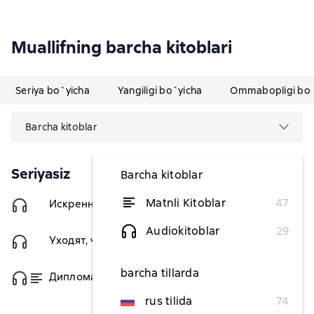
Muallifning barcha kitoblari
Seriya bo`yicha
Yangiligi bo`yicha
Ommabopligi bo`
Barcha kitoblar
Seriyasiz
Barcha kitoblar
Matnli Kitoblar
47
Искренность
50 351,29 soʻm
Audiokitoblar
29
Уходят, чтобы вернуться
50 351,29 soʻm
barcha tillarda
Дипломатический агент
dan 50 351,29 soʻm
rus tilida
74