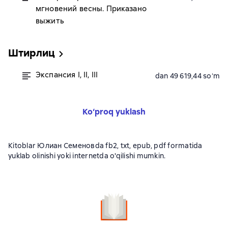
мгновений весны. Приказано
выжить
Штирлиц
Экспансия I, II, III
dan 49 619,44 soʻm
Ko‘proq yuklash
Kitoblar Юлиан Семеновda fb2, txt, epub, pdf formatida
yuklab olinishi yoki internetda o'qilishi mumkin.