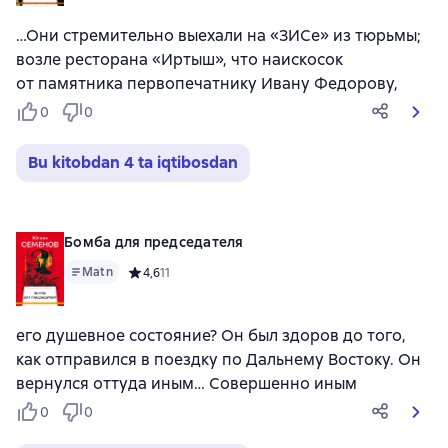
…Они стремительно выехали на «ЗИСе» из тюрьмы;
возле ресторана «Иртыш», что наискосок
от памятника первопечатнику Ивану Федорову,
0
0
Bu kitobdan 4 ta iqtibosdan
Бомба для председателя
Matn
Средний рейтинг 4,6 на основе 11 оценок
4,6
11
его душевное состояние? Он был здоров до того,
как отправился в поездку по Дальнему Востоку. Он
вернулся оттуда иным… Совершенно иным
0
0