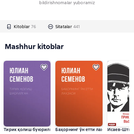
bildirishnomalar yuboramiz
Kitoblar
76
Sitatalar
441
Mashhur kitoblar
Тирик қолиш буюрилган
Баҳорнинг ўн етти лаҳзаси
Исаев-Штирл