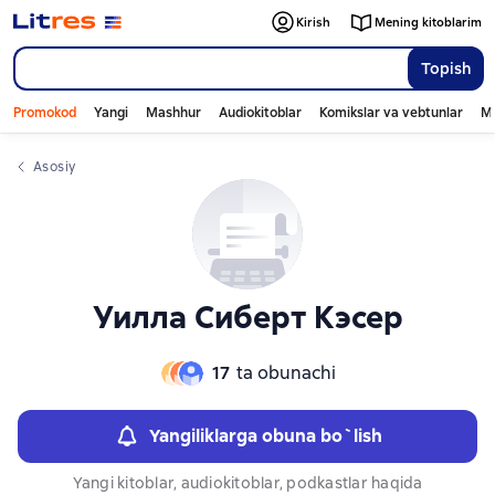
Слайдер с книгами
Слайдер с книгами
Kirish
Mening kitoblarim
Topish
Promokod
Yangi
Mashhur
Audiokitoblar
Komikslar va vebtunlar
Mo
Asosiy
Уилла Сиберт Кэсер
17
ta obunachi
Yangiliklarga obuna bo`lish
Yangi kitoblar, audiokitoblar, podkastlar haqida