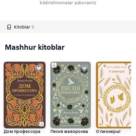
bildirishnomalar yuboramiz
Kitoblar
9
Mashhur kitoblar
Дом профессора
Песня жаворонка
О пионеры!