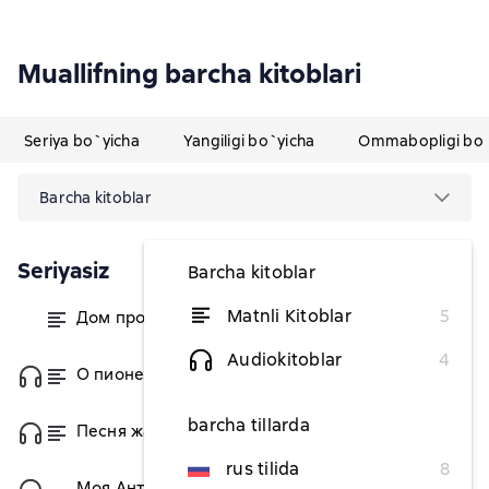
Muallifning barcha kitoblari
Seriya bo`yicha
Yangiligi bo`yicha
Ommabopligi bo`
Barcha kitoblar
Seriyasiz
Barcha kitoblar
Matnli Kitoblar
5
Дом профессора
dan 49 309,09 soʻm
Audiokitoblar
4
О пионеры!
dan 47 854,55 soʻm
barcha tillarda
Песня жаворонка
dan 49 309,09 soʻm
rus tilida
8
Моя Антония