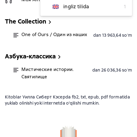
72 581,82 soʻm
ingliz tilida
1
The Collection
One of Ours / Один из наших
dan 13 963,64 soʻm
Азбука-классика
Мистические истории.
dan 26 036,36 soʻm
Святилище
Kitoblar Уилла Сиберт Кэсерda fb2, txt, epub, pdf formatida
yuklab olinishi yoki internetda o'qilishi mumkin.