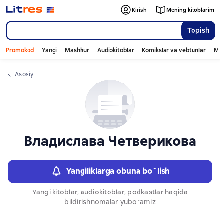
Слайдер с книгами
Kirish
Mening kitoblarim
Topish
Promokod
Yangi
Mashhur
Audiokitoblar
Komikslar va vebtunlar
Mo
Asosiy
Владислава Четверикова
Yangiliklarga obuna bo`lish
Yangi kitoblar, audiokitoblar, podkastlar haqida
bildirishnomalar yuboramiz