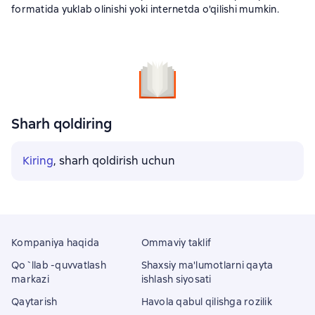
formatida yuklab olinishi yoki internetda o'qilishi mumkin.
Sharh qoldiring
Kiring
, sharh qoldirish uchun
Kompaniya haqida
Ommaviy taklif
Qo`llab -quvvatlash
Shaxsiy ma'lumotlarni qayta
markazi
ishlash siyosati
Qaytarish
Havola qabul qilishga rozilik