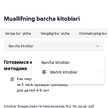
Muallifning barcha kitoblari
Seriya bo`yicha
Yangiligi bo`yicha
Ommabopligi bo`
Barcha kitoblar
Готовимся к школе по интенсивной
Barcha kitoblar
методике
Matnli Kitoblar
1
Как научить ребёнка читать
dan 34 763,64 soʻm
за 3 часа. Букварь-тренажер
для детей 4-6 лет
Kitoblar Владислава Четвериковаda fb2, txt, epub, pdf