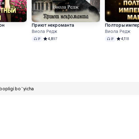
он
Приют некроманта
Полторы импер
Виола Редж
Виола Редж
Audio
Audio
 4,9 на основе 44 оценок
Средний рейтинг 4,8 на основе 97 оценок
4,8
97
Средний рей
4,1
18
pligi bo`yicha