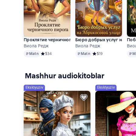
Проклятие черничного пирога
Бюро добрых услуг на Абр
Поб
Виола Редж
Виола Редж
Вио
Matn
Matn
Matn
Matn
Средний рейтинг 5 на основе 34 оценок
5
34
Matn
Средний рейтинг 5 на о
5
19
M
Mashhur audiokitoblar
Eksklyuziv
Eksklyuziv