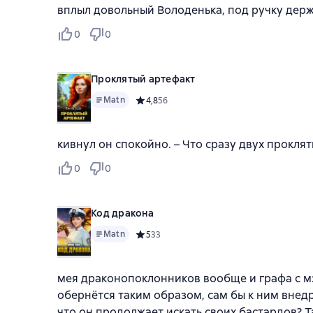
вплыл довольный Володенька, под ручку дер
0
0
Проклятый артефакт
Matn
Средний рейтинг 4,8 на основе 56 оценок
4,8
56
кивнул он спокойно. – Что сразу двух проклят
0
0
Код дракона
Matn
Средний рейтинг 5 на основе 33 оценок
5
33
мея драконопоклонников вообще и графа с мэр
обернётся таким образом, сам бы к ним внедрил
что он продолжает искать своих бастардов? Т