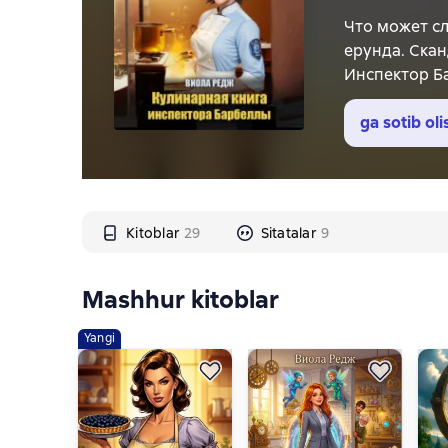
Что может с
ерунда. Скан
Инспектор Ба
самого шоу.В
настоящее ку
ga sotib oli
парочка вамп
Kitoblar
29
Sitatalar
9
Mashhur kitoblar
Yangi