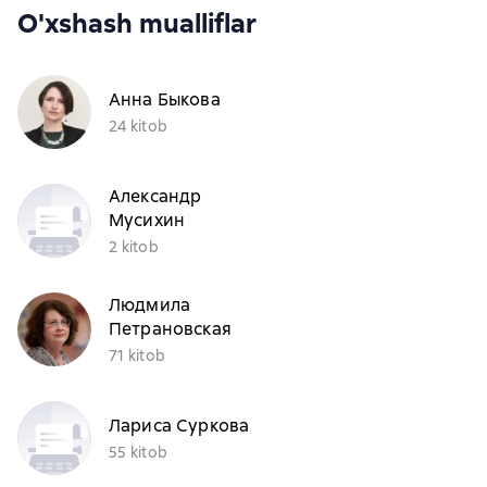
O'xshash mualliflar
Анна Быкова
24 kitob
Александр
Мусихин
2 kitob
Людмила
Петрановская
71 kitob
Лариса Суркова
55 kitob