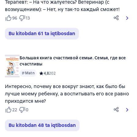
Терапевт: – На что жалуетесь? Ветеринар (с
возмущением): – Нет, ну так-то каждый сможет!
96
13
Bu kitobdan 61 ta iqtibosdan
Большая книга счастливой семьи. Семья, где все
счастливы
Matn
Средний рейтинг 4,8 на основе 202 оценок
4,8
202
Интересно, почему все вокруг знают, как было бы
лучше моему ребенку, а воспитывать его все равно
приходится мне?
22
0
Bu kitobdan 48 ta iqtibosdan