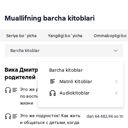
Muallifning barcha kitoblari
Seriya bo`yicha
Yangiligi bo`yicha
Ommabopligi bo`
Barcha kitoblar
Вика Дмитриева. Школа адекватных
Barcha kitoblar
родителей
Matnli Kitoblar
5
Это же ребенок! Шпаргалки
dan 97 826,09 soʻm
Audiokitoblar
4
по воспитанию на все случаи
жизни
Это же подросток! Как жить
dan 64 482,96 soʻm
и общаться с детьми, когда