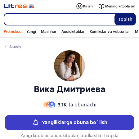
Слайдер с книгами
Слайдер с книгами
Kirish
Mening kitoblarim
Topish
Promokod
Yangi
Mashhur
Audiokitoblar
Komikslar va vebtunlar
Mo
Asosiy
Вика Дмитриева
3,1К
ta obunachi
Yangiliklarga obuna bo`lish
Yangi kitoblar, audiokitoblar, podkastlar haqida