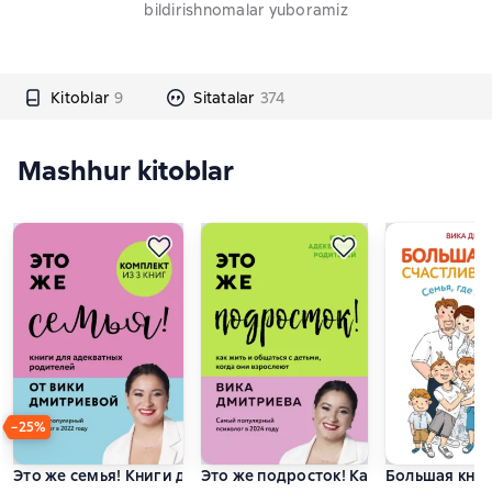
bildirishnomalar yuboramiz
Kitoblar
9
Sitatalar
374
Mashhur kitoblar
−25%
Это же семья! Книги для адекватных родителей от Вики Дм
Это же подросток! Как жить и общать
Большая книг