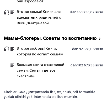
они взрослеют
Это же семья! Книги для
dan 160 730,02 soʻm
адекватных родителей от
Вики Дмитриевой
Мамы-блогеры. Советы по воспитанию
Это же любовь! Книга,
dan 92 685,08 soʻm
которая помогает семьям
Большая книга счастливой
dan 102 673,33 soʻm
семьи. Семья, где все
счастливы
Kitoblar Вика Дмитриеваda fb2, txt, epub, pdf formatida
yuklab olinishi yoki internetda o'qilishi mumkin.