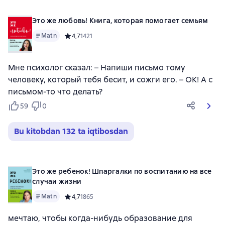
Это же любовь! Книга, которая помогает семьям
Matn
Средний рейтинг 4,7 на основе 1421 оценок
4,7
1421
Мне психолог сказал: – Напиши письмо тому
человеку, который тебя бесит, и сожги его. – ОК! А с
письмом-то что делать?
59
0
Bu kitobdan 132 ta iqtibosdan
Это же ребенок! Шпаргалки по воспитанию на все
случаи жизни
Matn
Средний рейтинг 4,7 на основе 1865 оценок
4,7
1865
мечтаю, чтобы когда-нибудь образование для