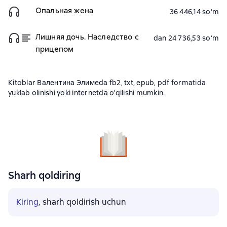
Опальная жена
36 446,14 soʻm
Лишняя дочь. Наследство с
dan 24 736,53 soʻm
прицепом
Kitoblar Валентина Элимеda fb2, txt, epub, pdf formatida
yuklab olinishi yoki internetda o'qilishi mumkin.
Sharh qoldiring
Kiring
, sharh qoldirish uchun