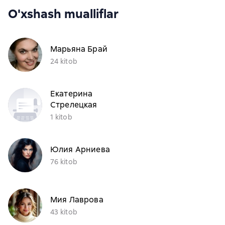
O'xshash mualliflar
Марьяна Брай
24 kitob
Екатерина
Стрелецкая
1 kitob
Юлия Арниева
76 kitob
Мия Лаврова
43 kitob