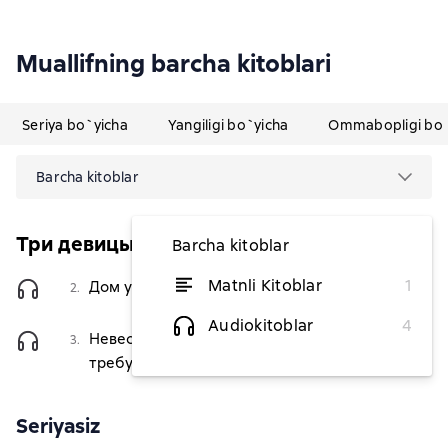
Muallifning barcha kitoblari
Seriya bo`yicha
Yangiligi bo`yicha
Ommabopligi bo`
Barcha kitoblar
Три девицы
Barcha kitoblar
Matnli Kitoblar
1
Дом утех (не) леди Агнес
2.
36 446,14 soʻm
Audiokitoblar
4
Невеста в бегах, или
3.
49 619,44 soʻm
требуется любовное зелье
Seriyasiz