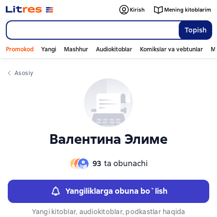
Слайдер с книгами
Слайдер с книгами
Kirish
Mening kitoblarim
Topish
Promokod
Yangi
Mashhur
Audiokitoblar
Komikslar va vebtunlar
Mo
Asosiy
Валентина Элиме
93
ta obunachi
Yangiliklarga obuna bo`lish
Yangi kitoblar, audiokitoblar, podkastlar haqida