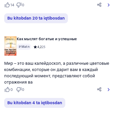
14
0
Bu kitobdan 20 ta iqtibosdan
Как мыслят богатые и успешные
Matn
Средний рейтинг 4,2 на основе 25 оценок
4,2
25
Мир – это ваш калейдоскоп, а различные цветовые
комбинации, которые он дарит вам в каждый
последующий момент, представляют собой
отражения ва
0
0
Bu kitobdan 4 ta iqtibosdan