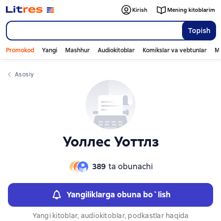
Слайдер с книгами
Слайдер с книгами
Kirish
Mening kitoblarim
Topish
Promokod
Yangi
Mashhur
Audiokitoblar
Komikslar va vebtunlar
Mo
Asosiy
Уоллес Уоттлз
389
ta obunachi
Yangiliklarga obuna bo`lish
Yangi kitoblar, audiokitoblar, podkastlar haqida