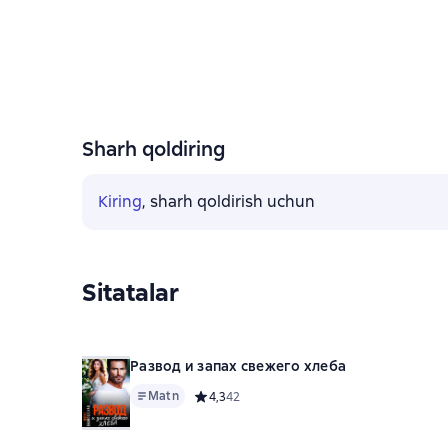
Sharh qoldiring
Kiring
, sharh qoldirish uchun
Sitatalar
Развод и запах свежего хлеба
Matn
Средний рейтинг 4,3 на основе 42 оценок
4,3
42