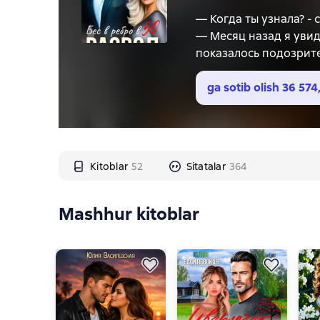
— Когда ты узнала? -
— Месяц назад я увиде
показалось подозрите
— Ты ничего мне не с
Не знаю, что она под
ga sotib olish
36 574
— Я думала, всё обра
собирается! Ты должн
Это не реально! Это 
смешок. Ну так ведь 
Kitoblar
52
Sitatalar
364
муж…Нет. Бред какой-
Mashhur kitoblar