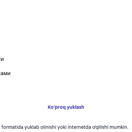
ги
нами
Ko‘proq yuklash
formatida yuklab olinishi yoki internetda o'qilishi mumkin.