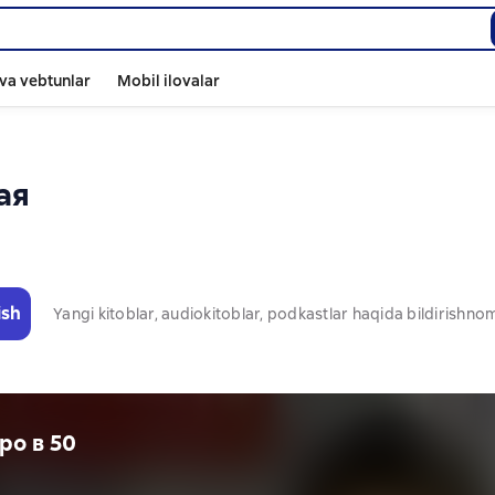
va vebtunlar
Mobil ilovalar
ая
ish
Yangi kitoblar, audiokitoblar, podkastlar haqida bildirishn
ро в 50