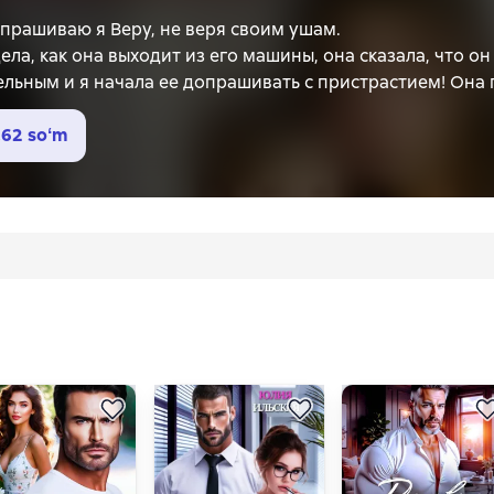
 спрашиваю я Веру, не веря своим ушам.
ла, как она выходит из его машины, она сказала, что он
льным и я начала ее допрашивать с пристрастием! Она п
казала?! — возмущенно выкрикиваю я.
разумевает под допросом с пристрастием, но навряд ли 
,62 soʻm
зуется! — повышает голос она. — А вчера она сказала, ч
а что-то сделать! Хотя бы алименты платите!
какой-то дурной сон! Сейчас я проснусь и посмеюсь над 
не бывает! Моя подруга пришла требовать у меня платит
то!