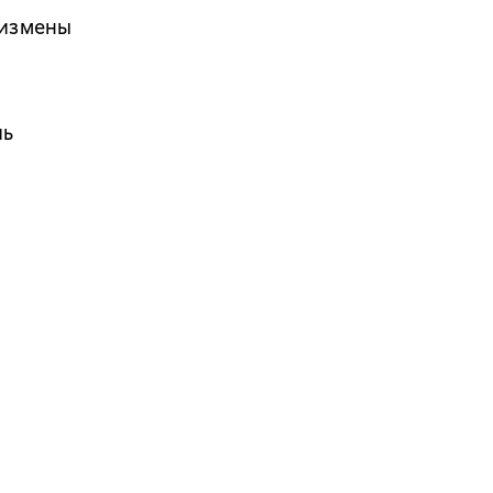
 измены
шь
м