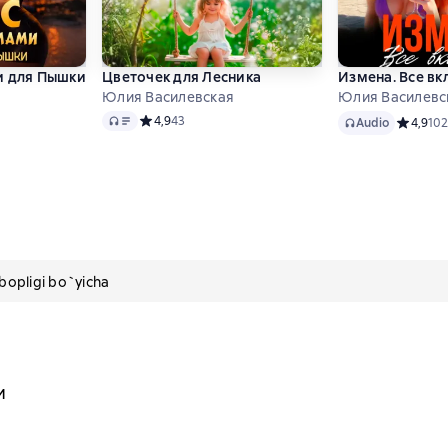
и для Пышки
Цветочек для Лесника
Измена. Все в
Юлия Василевская
Юлия Василевс
Audio
Audio
 4,9 на основе 26 оценок
Средний рейтинг 4,9 на основе 43 оценок
4,9
43
Audio
Средний 
4,9
102
pligi bo`yicha
и