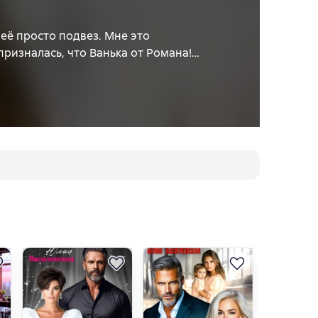
 её просто подвез. Мне это
ризналась, что Ванька от Романа!
Лера могла придумать такое сходу.
то Роман её обманул и жениться не
этим. У меня прорывается тихий
ь алименты ее дочери, потому что мой