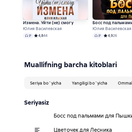
Измена. Уйти (не) смогу
Босс под пальмам
Юлия Василевская
Юлия Василевская
Audio
Audio
Средний рейтинг 4,8 на основе 44 оценок
4,8
44
Средний рейтинг
4,9
26
Muallifning barcha kitoblari
Seriya bo`yicha
Yangiligi bo`yicha
Ommabo
Seriyasiz
Босс под пальмами для Пышк
Цветочек для Лесника