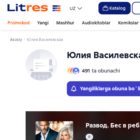
Слайдер с книгами
Слайдер с книгами
Katalog
UZ
Promokod
Yangi
Mashhur
Audiokitoblar
Komikslar 
Asosiy
Юлия Василевская
Юлия Василевск
491
ta obunachi
Yangiliklarga obuna bo`l
Развод. Бес в реб
Matn