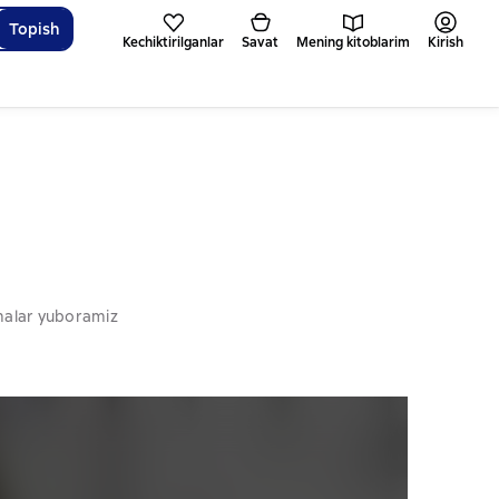
Topish
Kechiktirilganlar
Savat
Mening kitoblarim
Kirish
omalar yuboramiz