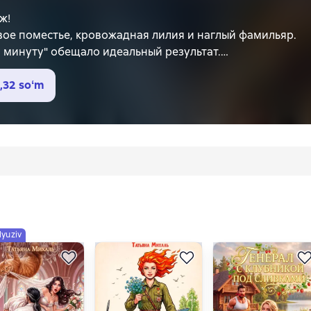
ж!
вое поместье, кровожадная лилия и наглый фамильяр.
 минуту" обещало идеальный результат.
го супруга я получила ворох проблем и разъярённого г
гией и обречены жить под одной крышей, пока смерть не
,32 soʻm
энтези, полное магии и любви! Книга для тех, кто верит
lyuziv