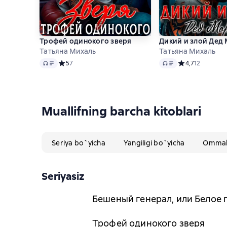
Трофей одинокого зверя
Дикий и злой Дед
Татьяна Михаль
Татьяна Михаль
Audio
Audio
Средний рейтинг 5 на основе 7 оценок
5
7
Средний рейтинг
4,7
12
Muallifning barcha kitoblari
Seriya bo`yicha
Yangiligi bo`yicha
Ommabo
Seriyasiz
Бешеный генерал, или Белое п
Трофей одинокого зверя