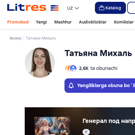
Слайдер с книгами
Слайдер с книгами
Katalog
UZ
Promokod
Yangi
Mashhur
Audiokitoblar
Komikslar 
Asosiy
Татьяна Михаль
Татьяна Михаль
2,6К
ta obunachi
Yangiliklarga obuna bo`l
Генерал под нап
Matn