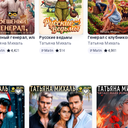
нки
ный генерал, или Белое платье, белая фата, ла-ла-ла
Русские ведьмы
Генерал с клубнико
яна Михаль
Татьяна Михаль
Татьяна Михаль
Matn
Matn
ве 4 оценок
atn
Средний рейтинг 4,4 на основе 21 оценок
4,4
21
Matn
Средний рейтинг 5 на основе 14 оценок
5
14
Matn
Средний рейти
4,9
81