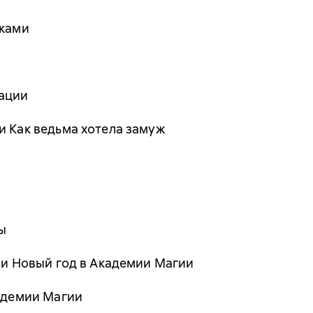
вками
ации
и Как ведьма хотела замуж
ы
или Новый год в Академии Магии
кадемии Магии