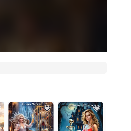
енерала в клетке, который ненавидит магию.
 разлучит нас.
, что судьба никогда не ошибается!