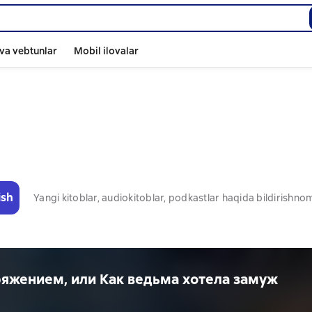
va vebtunlar
Mobil ilovalar
ish
Yangi kitoblar, audiokitoblar, podkastlar haqida bildirishn
ряжением, или Как ведьма хотела замуж