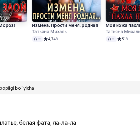
 Мороз!
Измена. Прости меня, родная
Моя кожа пахл
Татьяна Михаль
Татьяна Михал
Audio
Audio
 4,7 на основе 12 оценок
Средний рейтинг 4,7 на основе 48 оценок
4,7
48
Средний рей
5
18
pligi bo`yicha
латье, белая фата, ла-ла-ла