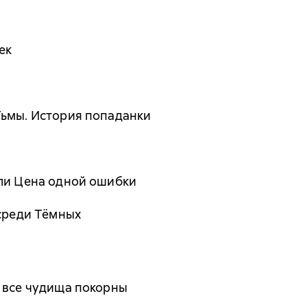
ек
Тьмы. История попаданки
или Цена одной ошибки
 среди Тёмных
 все чудища покорны