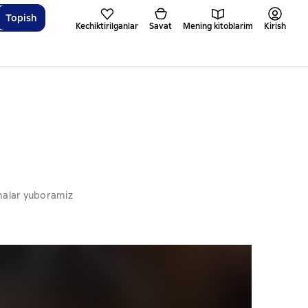
Topish
Kechiktirilganlar
Savat
Mening kitoblarim
Kirish
omalar yuboramiz