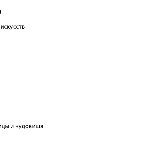
и
 искусств
ицы и чудовища