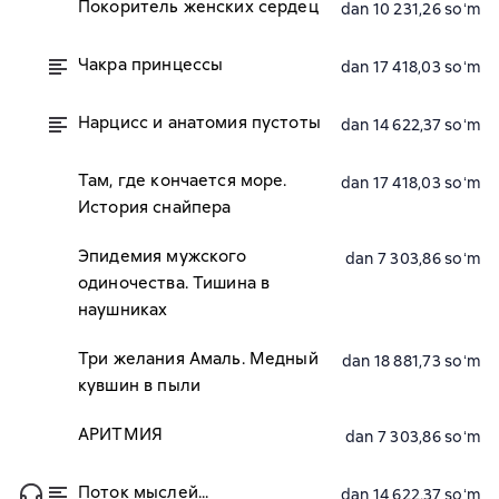
Покоритель женских сердец
dan 10 231,26 soʻm
Чакра принцессы
dan 17 418,03 soʻm
Нарцисс и анатомия пустоты
dan 14 622,37 soʻm
Там, где кончается море.
dan 17 418,03 soʻm
История снайпера
Эпидемия мужского
dan 7 303,86 soʻm
одиночества. Тишина в
наушниках
Три желания Амаль. Медный
dan 18 881,73 soʻm
кувшин в пыли
АРИТМИЯ
dan 7 303,86 soʻm
Поток мыслей...
dan 14 622,37 soʻm