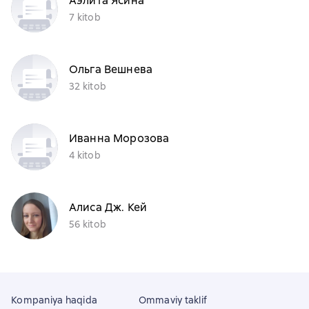
Аэлита Ясина
7 kitob
Ольга Вешнева
32 kitob
Иванна Морозова
4 kitob
Алиса Дж. Кей
56 kitob
Kompaniya haqida
Ommaviy taklif