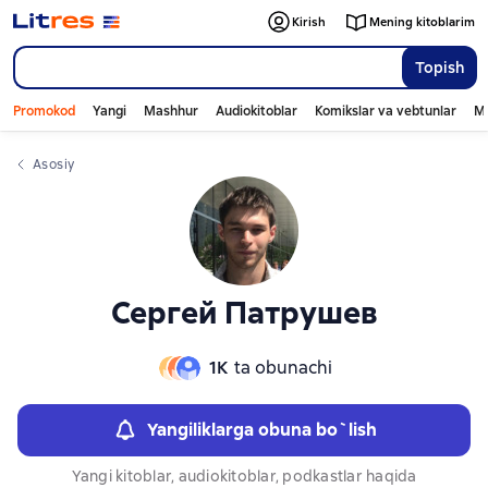
Слайдер с книгами
Слайдер с книгами
Kirish
Mening kitoblarim
Topish
Promokod
Yangi
Mashhur
Audiokitoblar
Komikslar va vebtunlar
Mo
Asosiy
Сергей Патрушев
1К
ta obunachi
Yangiliklarga obuna bo`lish
Yangi kitoblar, audiokitoblar, podkastlar haqida