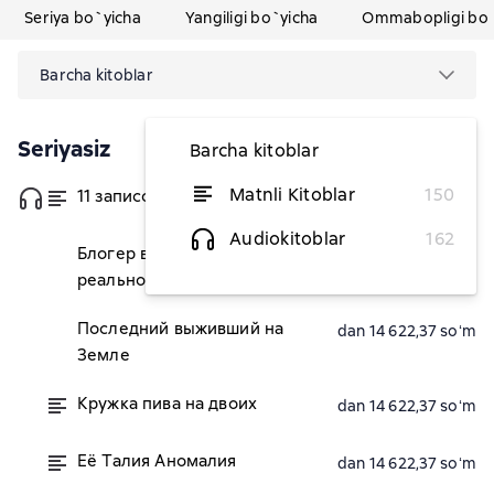
Seriya bo`yicha
Yangiligi bo`yicha
Ommabopligi bo`
Barcha kitoblar
Seriyasiz
Barcha kitoblar
Matnli Kitoblar
150
11 записок сталкера
dan 7 303,86 soʻm
Audiokitoblar
162
Блогер в виртуальной
dan 15 954,33 soʻm
реальности
Последний выживший на
dan 14 622,37 soʻm
Земле
Кружка пива на двоих
dan 14 622,37 soʻm
Её Талия Аномалия
dan 14 622,37 soʻm