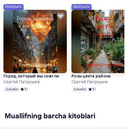
Eksklyuziv
Eksklyuziv
Город, который мы сожгли
Розы цвета района
Сергей Патрушев
Сергей Патрушев
Audio
Audio
Audio
Средний рейтинг 5 на основе 1 оценок
5
1
Audio
Средний рейтинг 5 на о
5
1
Muallifning barcha kitoblari