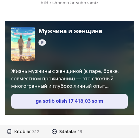
bildirishnomalar yuboramiz
Мужчина и женщина
Matn
Жизнь мужчины с женщиной (в паре, браке,
совместном проживании) — это сложный,
многогранный и глубоко личный опыт,
который невозможно свести к одному
определению. Вот ключевые аспекты, которые
ga sotib olish
17 418,03 soʻm
его характеризуют:
1. Союз Двух Миров: Это соединение двух
уникальных личностей с разным опытом,
воспитанием, взглядами, эмоциональным
Kitoblar
312
Sitatalar
19
складом (хотя гендерные различия не