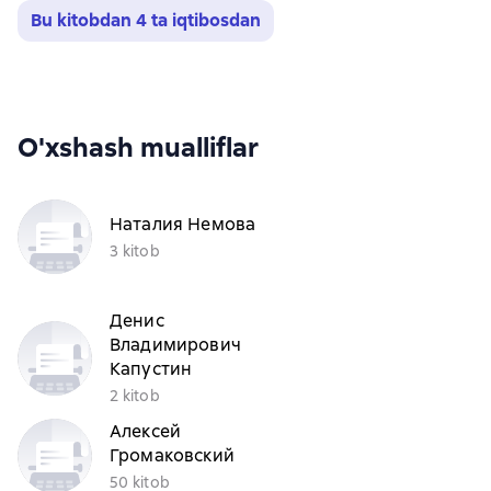
Bu kitobdan 4 ta iqtibosdan
O'xshash mualliflar
Наталия Немова
3 kitob
Денис
Владимирович
Капустин
2 kitob
Алексей
Громаковский
50 kitob