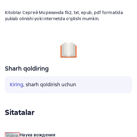
Kitoblar Сергей Моряхинda fb2, txt, epub, pdf formatida
yuklab olinishi yoki internetda o'qilishi mumkin.
Sharh qoldiring
Kiring
, sharh qoldirish uchun
Sitatalar
Наука вождения