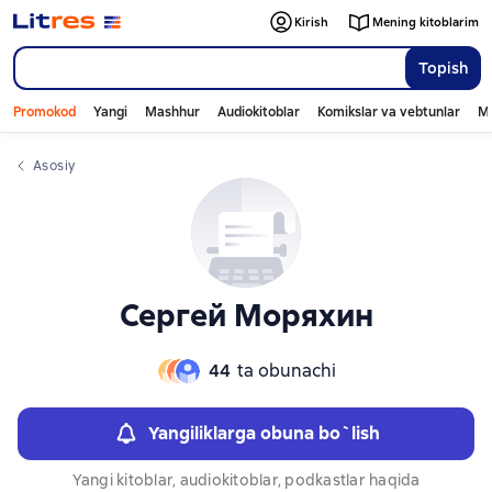
Слайдер с книгами
Слайдер с книгами
Kirish
Mening kitoblarim
Topish
Promokod
Yangi
Mashhur
Audiokitoblar
Komikslar va vebtunlar
Mo
Asosiy
Сергей Моряхин
44
ta obunachi
Yangiliklarga obuna bo`lish
Yangi kitoblar, audiokitoblar, podkastlar haqida