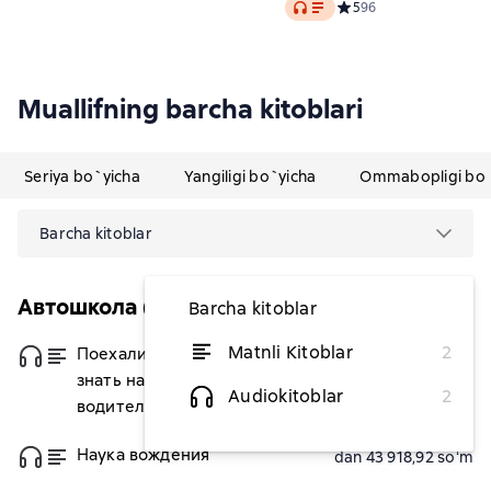
Audio
водителям
Средний рейтинг 5 на о
5
96
Muallifning barcha kitoblari
Seriya bo`yicha
Yangiligi bo`yicha
Ommabopligi bo`
Barcha kitoblar
Автошкола (Питер)
Barcha kitoblar
Matnli Kitoblar
2
Поехали! Все, что нужно
dan 64 482,96 soʻm
знать начинающим
Audiokitoblar
2
водителям
Наука вождения
dan 43 918,92 soʻm