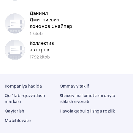
Даниил
Дмитриевич
Кононов Снайпер
1 kitob
Коллектив
авторов
1792 kitob
Kompaniya haqida
Ommaviy taklif
Qo`llab -quvvatlash
Shaxsiy ma'lumotlarni qayta
markazi
ishlash siyosati
Qaytarish
Havola qabul qilishga rozilik
Mobil ilovalar