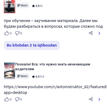
Matn
Средний рейтинг 4,8 на основе 35 оценок
4,8
35
при обучении – заучивании материала. Далее мы
будем разбираться в вопросах, которые сложно под
0
0
Bu kitobdan 2 ta iqtibosdan
Поехали! Все, что нужно знать начинающим
водителям
Matn
Средний рейтинг 4,6 на основе 104 оценок
4,6
104
https://www.youtube.com/c/avtoinstruktor_62/featured
app=desktop
0
0