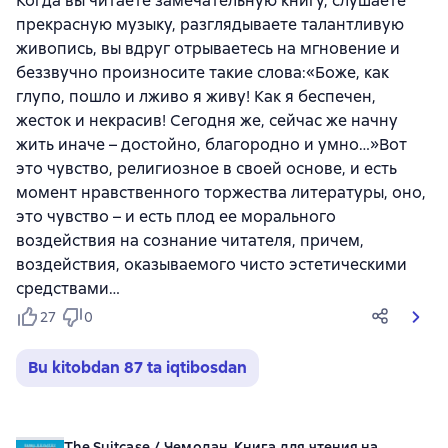
Когда вы читаете замечательную книгу, слушаете
прекрасную музыку, разглядываете талантливую
живопись, вы вдруг отрываетесь на мгновение и
беззвучно произносите такие слова:«Боже, как
глупо, пошло и лживо я живу! Как я беспечен,
жесток и некрасив! Сегодня же, сейчас же начну
жить иначе – достойно, благородно и умно…»Вот
это чувство, религиозное в своей основе, и есть
момент нравственного торжества литературы, оно,
это чувство – и есть плод ее морального
воздействия на сознание читателя, причем,
воздействия, оказываемого чисто эстетическими
средствами…
27
0
Bu kitobdan 87 ta iqtibosdan
The Suitcase / Чемодан. Книга для чтения на