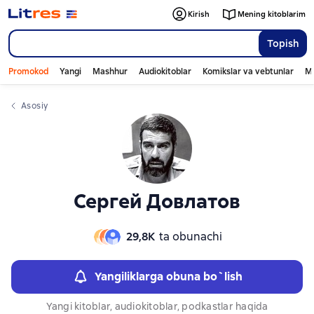
Слайдер с книгами
Слайдер с книгами
Kirish
Mening kitoblarim
Topish
Promokod
Yangi
Mashhur
Audiokitoblar
Komikslar va vebtunlar
Mo
Asosiy
Сергей Довлатов
29,8К
ta obunachi
Yangiliklarga obuna bo`lish
Yangi kitoblar, audiokitoblar, podkastlar haqida