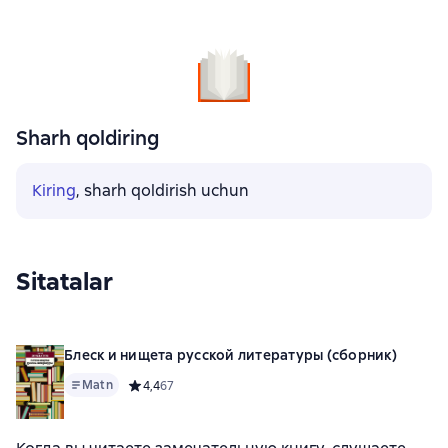
Sharh qoldiring
Kiring
, sharh qoldirish uchun
Sitatalar
Блеск и нищета русской литературы (сборник)
Matn
Средний рейтинг 4,4 на основе 67 оценок
4,4
67