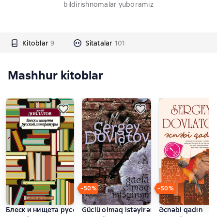
bildirishnomalar yuboramiz
Kitoblar
9
Sitatalar
101
Mashhur kitoblar
−50%
−50%
Блеск и нищета русской литературы (сборник)
Güclü olmaq istəyirəm
Əcnəbi qadın