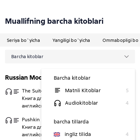
Muallifning barcha kitoblari
Seriya bo`yicha
Yangiligi bo`yicha
Ommabopligi bo`
Barcha kitoblar
Russian Modern Prose
Barcha kitoblar
Matnli Kitoblar
5
The Suitcase / Чемодан.
dan 43 618,27 soʻm
Книга для чтения на
Audiokitoblar
4
английском языке
Pushkin Hills / Заповедник.
dan 43 911,01 soʻm
barcha tillarda
Книга для чтения на
ingliz tilida
4
английском языке