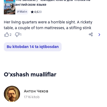
английском языке
Matn
Средний рейтинг 4,6 на основе 20 оценок
4,6
20
Her living quarters were a horrible sight. A rickety
table, a couple of torn mattresses, a stifling stink
2
1
Bu kitobdan 14 ta iqtibosdan
O'xshash mualliflar
Антон Чехов
1716 kitob