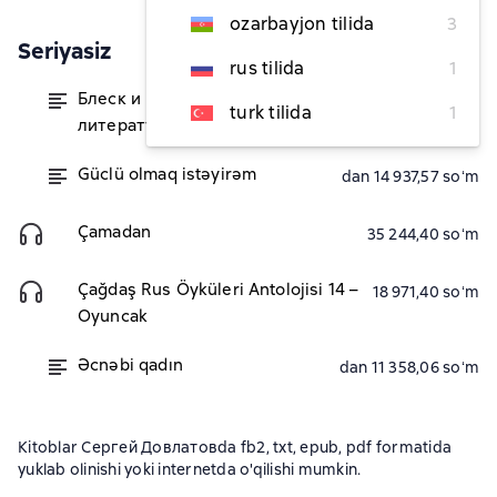
ozarbayjon tilida
3
Seriyasiz
rus tilida
1
Блеск и нищета русской
dan 71 574,94 soʻm
turk tilida
1
литературы (сборник)
Güclü olmaq istəyirəm
dan 14 937,57 soʻm
Çamadan
35 244,40 soʻm
Çağdaş Rus Öyküleri Antolojisi 14 –
18 971,40 soʻm
Oyuncak
Əcnəbi qadın
dan 11 358,06 soʻm
Kitoblar Сергей Довлатовda fb2, txt, epub, pdf formatida
yuklab olinishi yoki internetda o'qilishi mumkin.