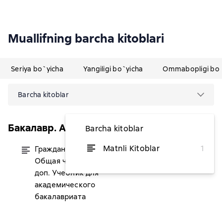
Muallifning barcha kitoblari
Seriya bo`yicha
Yangiligi bo`yicha
Ommabopligi bo`
Barcha kitoblar
Бакалавр. Академический курс
Barcha kitoblar
Matnli Kitoblar
1
Гражданское право России.
dan 92 066,74 soʻm
Общая часть 3-е изд., пер. и
доп. Учебник для
академического
бакалавриата