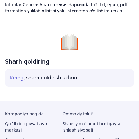
Kitoblar Сергей Анатольевич Чаркинda fb2, txt, epub, pdf
formatida yuklab olinishi yoki internetda o'qilishi mumkin.
Sharh qoldiring
Kiring
, sharh qoldirish uchun
Kompaniya haqida
Ommaviy taklif
Qo`llab -quvvatlash
Shaxsiy ma'lumotlarni qayta
markazi
ishlash siyosati