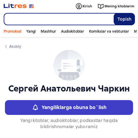
Слайдер с книгами
Kirish
Mening kitoblarim
Topish
Promokod
Yangi
Mashhur
Audiokitoblar
Komikslar va vebtunlar
Mo
Asosiy
Сергей Анатольевич Чаркин
Yangiliklarga obuna bo`lish
Yangi kitoblar, audiokitoblar, podkastlar haqida
bildirishnomalar yuboramiz