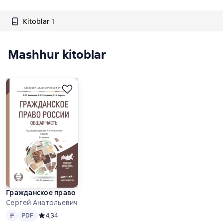
Kitoblar
1
Mashhur kitoblar
Гражданское право России. Общая часть 3-е изд., пер. и до
Сергей Анатольевич Чаркин va b.
Matn
PDF
PDF
Средний рейтинг 4,3 на основе 4 оценок
4,3
4