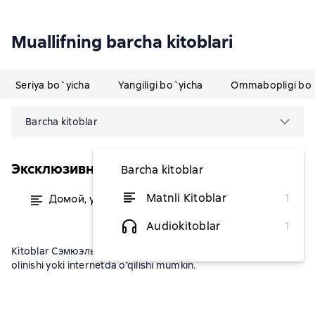
Muallifning barcha kitoblari
Seriya bo`yicha
Yangiligi bo`yicha
Ommabopligi bo`
Barcha kitoblar
Эксклюзивная классика (АСТ)
Barcha kitoblar
Matnli Kitoblar
1
Домой, ужинать и в постель
dan 36 446,14 soʻm
Audiokitoblar
1
Kitoblar Сэмюэль Пипсda fb2, txt, epub, pdf formatida yuklab
olinishi yoki internetda o'qilishi mumkin.