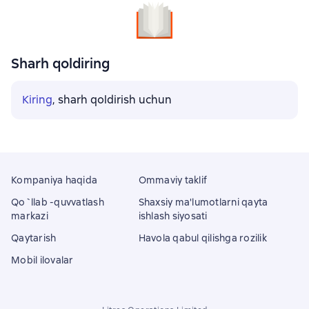
Sharh qoldiring
Kiring
, sharh qoldirish uchun
Kompaniya haqida
Ommaviy taklif
Qo`llab -quvvatlash
Shaxsiy ma'lumotlarni qayta
markazi
ishlash siyosati
Qaytarish
Havola qabul qilishga rozilik
Mobil ilovalar