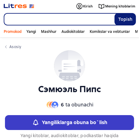
Слайдер с книгами
Слайдер с книгами
Kirish
Mening kitoblarim
Topish
Promokod
Yangi
Mashhur
Audiokitoblar
Komikslar va vebtunlar
Mo
Asosiy
Сэмюэль Пипс
6
ta obunachi
Yangiliklarga obuna bo`lish
Yangi kitoblar, audiokitoblar, podkastlar haqida