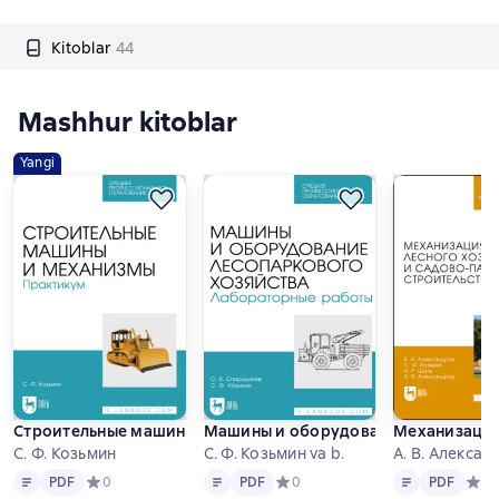
Kitoblar
44
Mashhur kitoblar
Yangi
Строительные машины и механизмы. Практикум. Учебное пос
Машины и оборудование лесопарков
Механизация 
С. Ф. Козьмин
С. Ф. Козьмин va b.
А. В. Алексан
Matn
PDF
Matn
PDF
Matn
PDF
PDF
Средний рейтинг 0 на основе 0 оценок
0
PDF
Средний рейтинг 0 на основе 0 о
0
PDF
Сред
0