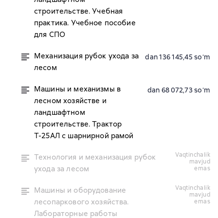
строительстве. Учебная
практика. Учебное пособие
для СПО
Механизация рубок ухода за
dan 136 145,45 soʻm
лесом
Машины и механизмы в
dan 68 072,73 soʻm
лесном хозяйстве и
ландшафтном
строительстве. Трактор
Т-25АЛ с шарнирной рамой
vaqtinchalik
Технология и механизация рубок
mavjud
ухода за лесом
emas
vaqtinchalik
Машины и оборудование
mavjud
лесопаркового хозяйства.
emas
Лабораторные работы