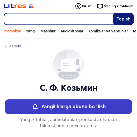
Слайдер с книгами
Kirish
Mening kitoblarim
Topish
Promokod
Yangi
Mashhur
Audiokitoblar
Komikslar va vebtunlar
Mo
Asosiy
С. Ф. Козьмин
Yangiliklarga obuna bo`lish
Yangi kitoblar, audiokitoblar, podkastlar haqida
bildirishnomalar yuboramiz