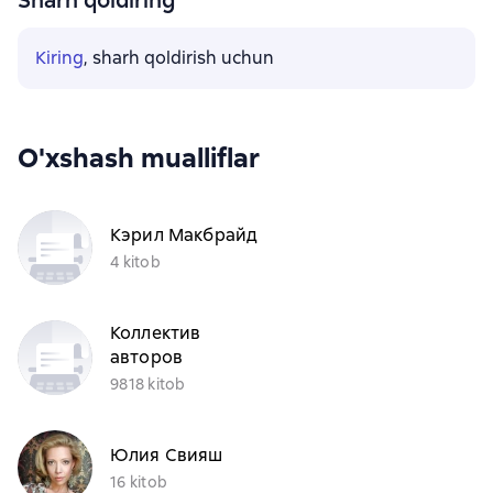
Sharh qoldiring
Kiring
, sharh qoldirish uchun
O'xshash mualliflar
Кэрил Макбрайд
4 kitob
Коллектив
авторов
9818 kitob
Юлия Свияш
16 kitob