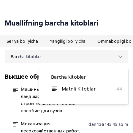
Muallifning barcha kitoblari
Seriya bo`yicha
Yangiligi bo`yicha
Ommabopligi bo`
Barcha kitoblar
Высшее образование (Лань)
Barcha kitoblar
Matnli Kitoblar
44
Машины и механизмы в
dan 90 763,64 soʻm
ландшафтном
строительстве. Учебное
пособие для вузов
Механизация
dan 136 145,45 soʻm
лесохозяйственных работ.