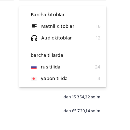
Barcha kitoblar
Matnli Kitoblar
16
dan 58 548,01 soʻm
Audiokitoblar
12
dan 46 692,04 soʻm
barcha tillarda
dan 49 794,36 soʻm
rus tilida
24
dan 8 635,83 soʻm
yapon tilida
4
36 446,14 soʻm
dan 15 354,22 soʻm
dan 65 720,14 soʻm