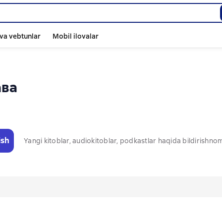
va vebtunlar
Mobil ilovalar
ава
ish
Yangi kitoblar, audiokitoblar, podkastlar haqida bildirishn