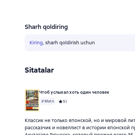
Sharh qoldiring
Kiring
, sharh qoldirish uchun
Sitatalar
Чтоб услыхал хоть один человек
Matn
Средний рейтинг 5 на основе 3 оценок
5
3
Классик не только японской, но и мировой л
рассказчик и новеллист в истории японской п
Акутагаве Рюноскэ, который прожил всего 35 л