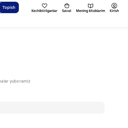
Topish
Kechiktirilganlar
Savat
Mening kitoblarim
Kirish
omalar yuboramiz