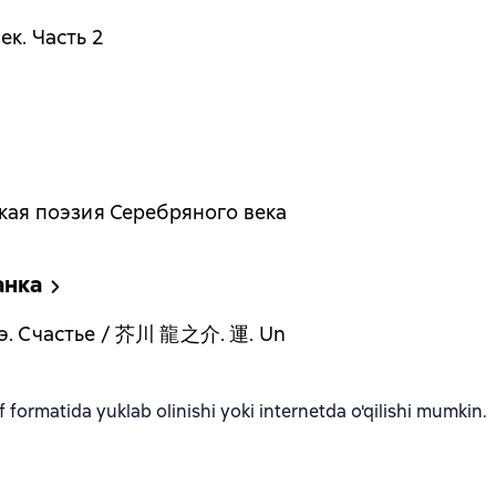
ек. Часть 2
ская поэзия Серебряного века
анка
кэ. Счастье / 芥川 龍之介. 運. Un
formatida yuklab olinishi yoki internetda o'qilishi mumkin.