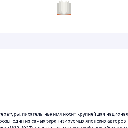
итературы, писатель, чье имя носит крупнейшая национ
розы, один из самых экранизируемых японских авторов 
ет (1832–1927), но успел за этот краткий срок обессмерт