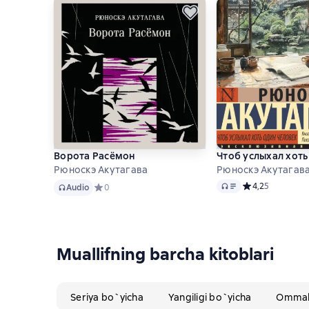
Ворота Расёмон
Чтоб услыхал хоть
Рюноскэ Акутагава
Рюноскэ Акутагав
Audio
Audio
Средний рейтинг
4,2
5
Audio
Средний рейтинг 0 на основе 0 оценок
0
Muallifning barcha kitoblari
Seriya bo`yicha
Yangiligi bo`yicha
Ommabo