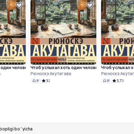
 один человек
Чтоб услыхал хоть один человек. Часть 2
Чтоб услыхал х
а
Рюноскэ Акутагава
Рюноскэ Акута
Audio
Audio
 4,2 на основе 5 оценок
Средний рейтинг 3 на основе 2 оценок
3
2
Средний рей
3,7
3
pligi bo`yicha