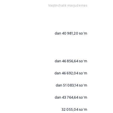
vaqtinchalik mavjud emas
dan 40 981,20 soʻm
dan 46 856,64 soʻm
dan 46 692,04 soʻm
dan 51 083,14 soʻm
dan 43 764,64 soʻm
32 055,04 soʻm