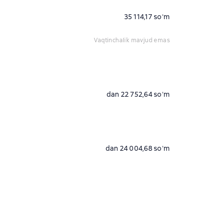
35 114,17 soʻm
vaqtinchalik mavjud emas
dan 22 752,64 soʻm
dan 24 004,68 soʻm