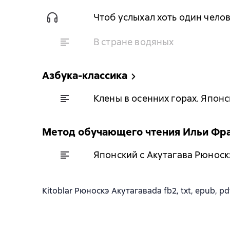
Чтоб услыхал хоть один челов
В стране водяных
Азбука-классика
Клены в осенних горах. Япон
Метод обучающего чтения Ильи Фр
Японский с Акутагава Рюнос
Kitoblar Рюноскэ Акутагаваda fb2, txt, epub, pdf 