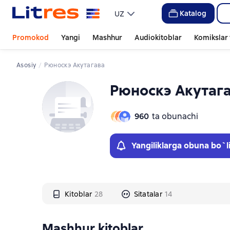
Слайдер с книгами
Слайдер с книгами
Katalog
UZ
Promokod
Yangi
Mashhur
Audiokitoblar
Komikslar 
Asosiy
Рюноскэ Акутагава
Рюноскэ Акутаг
960
ta obunachi
Yangiliklarga obuna bo`l
Kitoblar
28
Sitatalar
14
Mashhur kitoblar