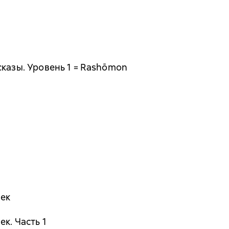
сказы. Уровень 1 = Rashōmon
век
к. Часть 1