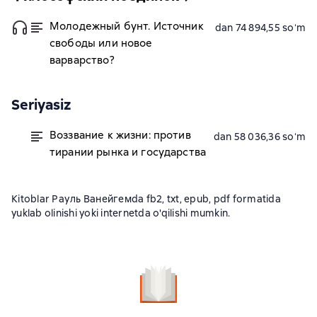
Молодежный бунт. Источник
dan 74 894,55 soʻm
свободы или новое
варварство?
Seriyasiz
Воззвание к жизни: против
dan 58 036,36 soʻm
тирании рынка и государства
Kitoblar Рауль Ванейгемda fb2, txt, epub, pdf formatida
yuklab olinishi yoki internetda o'qilishi mumkin.