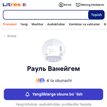
Слайдер с книгами
Слайдер с книгами
Kirish
Mening kitoblarim
Topish
Promokod
Yangi
Mashhur
Audiokitoblar
Komikslar va vebtunlar
Mo
Asosiy
Рауль Ванейгем
4
ta obunachi
Yangiliklarga obuna bo`lish
Yangi kitoblar, audiokitoblar, podkastlar haqida