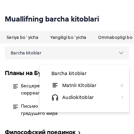
Muallifning barcha kitoblari
Seriya bo`yicha
Yangiligi bo`yicha
Ommabopligi bo`
Barcha kitoblar
Планы на Будущее
Barcha kitoblar
Matnli Kitoblar
4
Бесцеремонная история
dan 53 076,36 soʻm
сюрреализма
Audiokitoblar
1
Письмо моим детям и детям
dan 43 636,36 soʻm
грядущего мира
Философский поединок