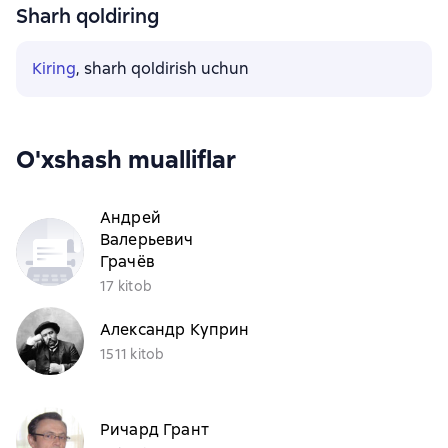
Sharh qoldiring
Kiring
, sharh qoldirish uchun
O'xshash mualliflar
Андрей
Валерьевич
Грачёв
17 kitob
Александр Куприн
1511 kitob
Ричард Грант