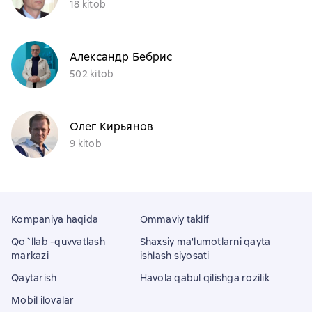
18 kitob
Александр Бебрис
502 kitob
Олег Кирьянов
9 kitob
Kompaniya haqida
Ommaviy taklif
Qo`llab -quvvatlash
Shaxsiy ma'lumotlarni qayta
markazi
ishlash siyosati
Qaytarish
Havola qabul qilishga rozilik
Mobil ilovalar