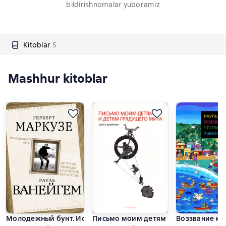
bildirishnomalar yuboramiz
Kitoblar
5
Mashhur kitoblar
Молодежный бунт. Источник свободы или новое варварство
Письмо моим детям и детям грядущ
Воззвание к 