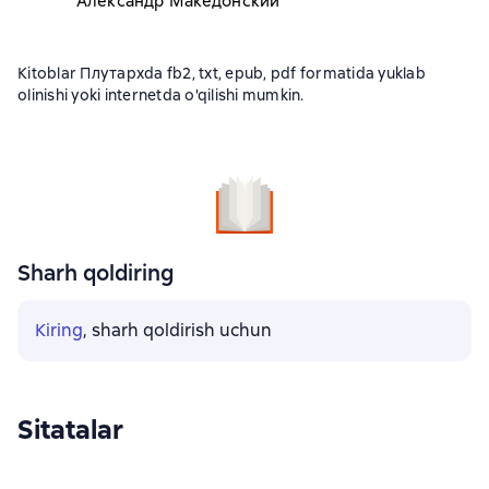
Александр Македонский
Kitoblar Плутархda fb2, txt, epub, pdf formatida yuklab
olinishi yoki internetda o'qilishi mumkin.
Sharh qoldiring
Kiring
, sharh qoldirish uchun
Sitatalar