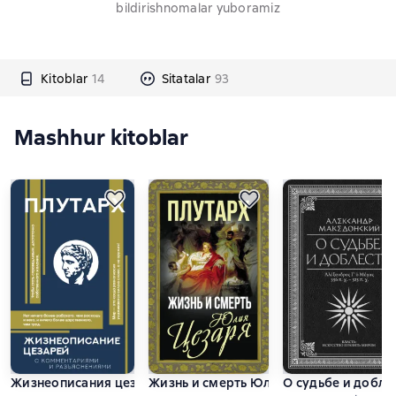
bildirishnomalar yuboramiz
Kitoblar
14
Sitatalar
93
Mashhur kitoblar
Жизнеописания цезарей. С комментариями и разъяснениям
Жизнь и смерть Юлия Цезаря
О судьбе и добле