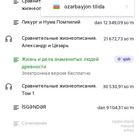
Сравнительные
dan 88 581,82 soʻm
ozarbayjon tilida
1
жизнеописания
Ликург и Нума Помпилий
dan 12 349,09 soʻm
Сравнительные жизнеописания.
21 672,73 soʻm
Александр и Цезарь
Жизнь и дела знаменитых людей
O`qish
древности
Электронная версия бесплатно
Сравнительные жизнеописания.
30 530,91 soʻm
Том 1
İSGƏNDƏR
dan 9 104,31 soʻm
vaqtinchalik
Сочинения
mavjud
emas