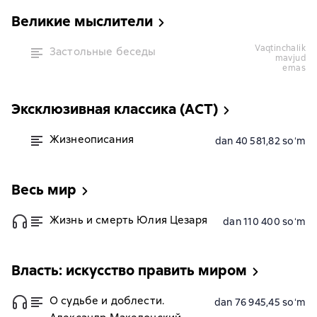
Великие мыслители
vaqtinchalik
Застольные беседы
mavjud
emas
Эксклюзивная классика (АСТ)
Жизнеописания
dan 40 581,82 soʻm
Весь мир
Жизнь и смерть Юлия Цезаря
dan 110 400 soʻm
Власть: искусство править миром
О судьбе и доблести.
dan 76 945,45 soʻm