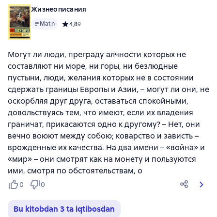
Жизнеописания
Matn
Средний рейтинг 4,8 на основе 9 оценок
4,8
9
Могут ли люди, преграду алчности которых не
составляют ни море, ни горы, ни безлюдные
пустыни, люди, желания которых не в состоянии
сдержать границы Европы и Азии, – могут ли они, не
оскорбляя друг друга, оставаться спокойными,
довольствуясь тем, что имеют, если их владения
граничат, прикасаются одно к другому? – Нет, они
вечно воюют между собою; коварство и зависть –
врожденные их качества. На два имени – «война» и
«мир» – они смотрят как на монету и пользуются
ими, смотря по обстоятельствам, о
0
0
Bu kitobdan 3 ta iqtibosdan