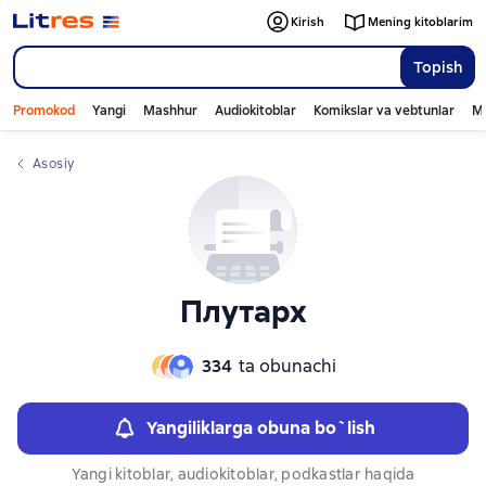
Слайдер с книгами
Слайдер с книгами
Kirish
Mening kitoblarim
Topish
Promokod
Yangi
Mashhur
Audiokitoblar
Komikslar va vebtunlar
Mo
Asosiy
Плутарх
334
ta obunachi
Yangiliklarga obuna bo`lish
Yangi kitoblar, audiokitoblar, podkastlar haqida