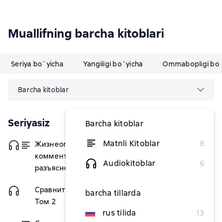
Muallifning barcha kitoblari
Seriya bo`yicha
Yangiligi bo`yicha
Ommabopligi bo`
Barcha kitoblar
Seriyasiz
Barcha kitoblar
Matnli Kitoblar
8
Жизнеописания цезарей. С
dan 58 036,36 soʻm
комментариями и
Audiokitoblar
6
разъяснениями
Сравнительные жизнеописания.
30 530,91 soʻm
barcha tillarda
Том 2
rus tilida
13