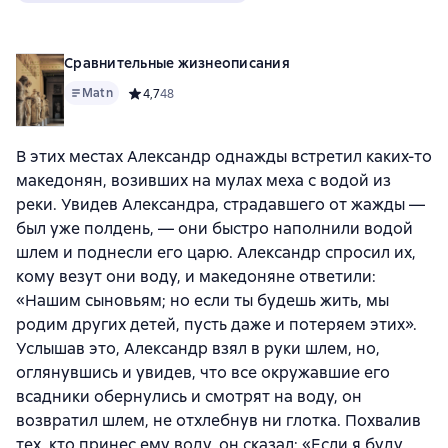
Сравнительные жизнеописания
Matn
Средний рейтинг 4,7 на основе 48 оценок
4,7
48
В этих местах Александр однажды встретил каких-то
македонян, возивших на мулах меха с водой из
реки. Увидев Александра, страдавшего от жажды —
был уже полдень, — они быстро наполнили водой
шлем и поднесли его царю. Александр спросил их,
кому везут они воду, и македоняне ответили:
«Нашим сыновьям; но если ты будешь жить, мы
родим других детей, пусть даже и потеряем этих».
Услышав это, Александр взял в руки шлем, но,
оглянувшись и увидев, что все окружавшие его
всадники обернулись и смотрят на воду, он
возвратил шлем, не отхлебнув ни глотка. Похвалив
тех, кто принес ему воду, он сказал: «Если я буду