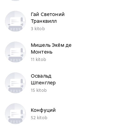
Гай Светоний
Транквилл
3 kitob
Мишель Эке́м де
Монтень
11 kitob
Освальд
Шпенглер
15 kitob
Конфуций
52 kitob