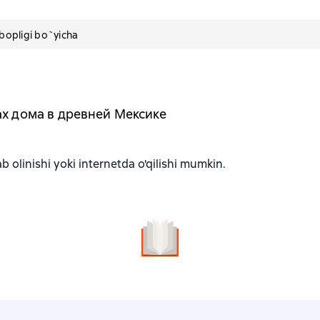
pligi bo`yicha
ах дома в древней Мексике
b olinishi yoki internetda o'qilishi mumkin.