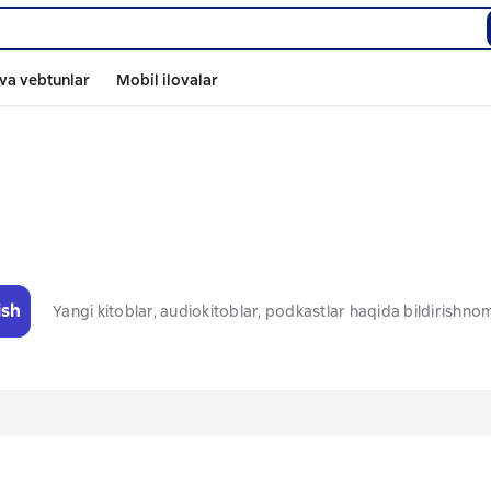
va vebtunlar
Mobil ilovalar
ish
Yangi kitoblar, audiokitoblar, podkastlar haqida bildirishn