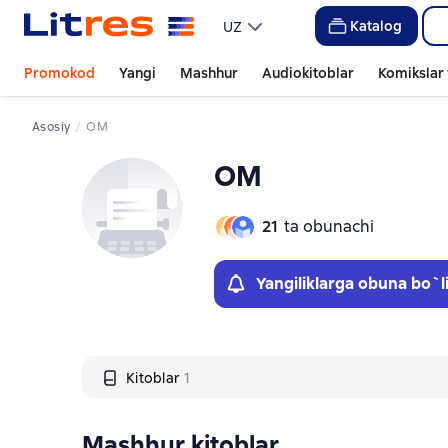
Слайдер с книгами
Katalog
UZ
Promokod
Yangi
Mashhur
Audiokitoblar
Komikslar 
Asosiy
ОМ
ОМ
21
ta obunachi
Yangiliklarga obuna bo`l
Kitoblar
1
Mashhur kitoblar