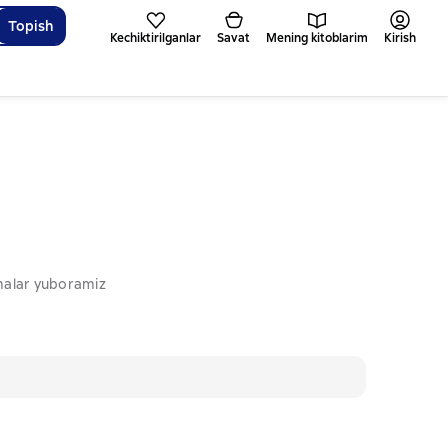
Topish
Kechiktirilganlar
Savat
Mening kitoblarim
Kirish
omalar yuboramiz