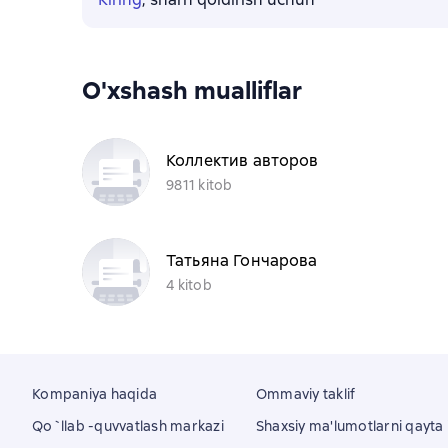
O'xshash mualliflar
Коллектив авторов
9811 kitob
Татьяна Гончарова
4 kitob
Kompaniya haqida
Ommaviy taklif
Qo`llab -quvvatlash markazi
Shaxsiy ma'lumotlarni qayta i