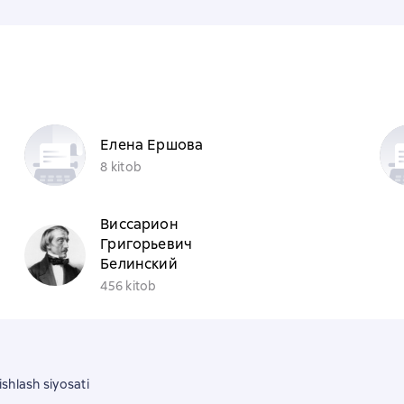
Елена Ершова
8 kitob
Виссарион
Григорьевич
Белинский
456 kitob
shlash siyosati