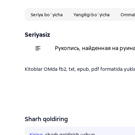
Seriya bo`yicha
Yangiligi bo`yicha
Ommabo
Seriyasiz
Рукопись, найденная на руин
Kitoblar ОМda fb2, txt, epub, pdf formatida yukla
Sharh qoldiring
Kiring
, sharh qoldirish uchun