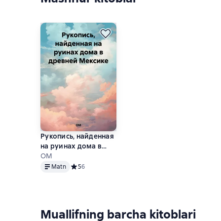
Рукопись, найденная
на руинах дома в
древней Мексике
ОМ
Matn
Matn
Средний рейтинг 5 на основе 6 оценок
5
6
Muallifning barcha kitoblari