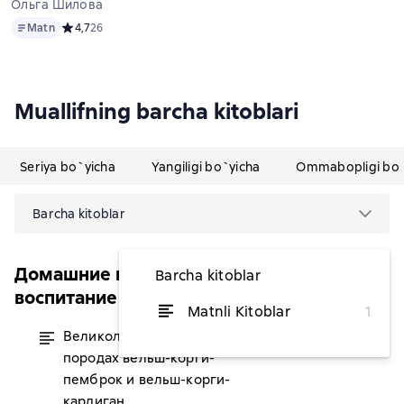
Ольга Шилова
Matn
Matn
Средний рейтинг 4,7 на основе 26 оценок
4,7
26
Muallifning barcha kitoblari
Seriya bo`yicha
Yangiligi bo`yicha
Ommabopligi bo`
Barcha kitoblar
Домашние питомцы. Уход, здоровье,
Barcha kitoblar
воспитание
Matnli Kitoblar
1
Великолепные корги: все о
dan 111 854,55 soʻm
породах вельш-корги-
пемброк и вельш-корги-
кардиган