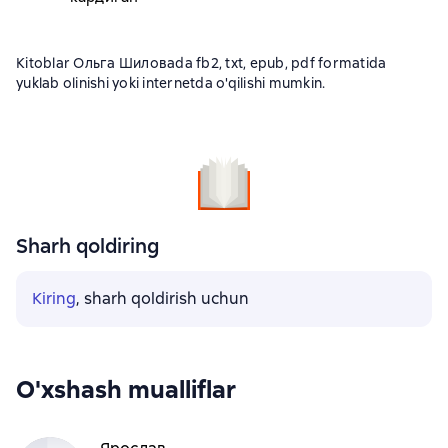
Kitoblar Ольга Шиловаda fb2, txt, epub, pdf formatida
yuklab olinishi yoki internetda o'qilishi mumkin.
Sharh qoldiring
Kiring
, sharh qoldirish uchun
O'xshash mualliflar