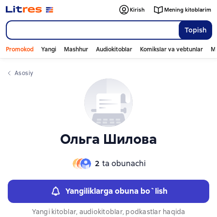
Слайдер с книгами
Kirish
Mening kitoblarim
Topish
Promokod
Yangi
Mashhur
Audiokitoblar
Komikslar va vebtunlar
Mo
Asosiy
Ольга Шилова
2
ta obunachi
Yangiliklarga obuna bo`lish
Yangi kitoblar, audiokitoblar, podkastlar haqida