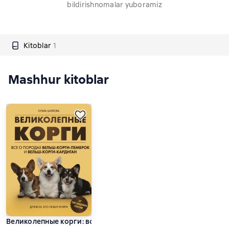
bildirishnomalar yuboramiz
Kitoblar
1
Mashhur kitoblar
Великолепные корги: все о породах вельш-корги-пемброк 