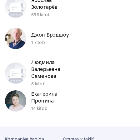
Ярослав
Золотарёв
696 kitob
Джон Брэдшоу
1 kitob
Людмила
Валерьевна
Семенова
8 kitob
Екатерина
Пронина
14 kitob
Kompaniya haqida
Ommaviy taklif