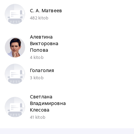
С. А. Матвеев
482 kitob
Алевтина
Викторовна
Попова
4 kitob
Голаголия
3 kitob
Светлана
Владимировна
Клесова
41 kitob