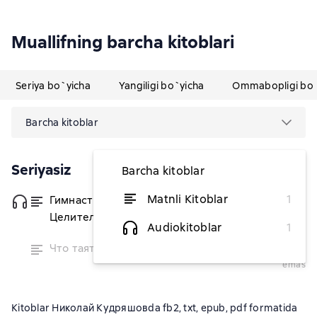
Muallifning barcha kitoblari
Seriya bo`yicha
Yangiligi bo`yicha
Ommabopligi bo`
Barcha kitoblar
Seriyasiz
Barcha kitoblar
Matnli Kitoblar
1
Гимнастика гипербореев.
dan 17 309,09 soʻm
Целительная вибрация
Audiokitoblar
1
vaqtinchalik
Что таят в себе женские жесты?
mavjud
emas
Kitoblar Николай Кудряшовda fb2, txt, epub, pdf formatida