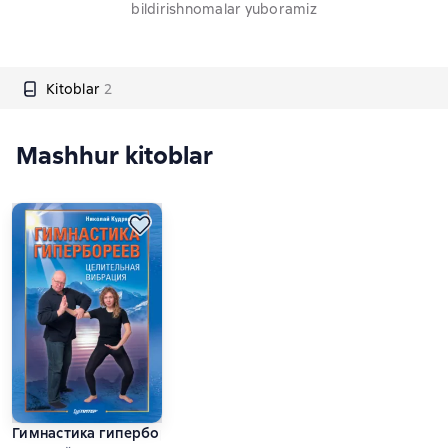
bildirishnomalar yuboramiz
Kitoblar
2
Mashhur kitoblar
Гимнастика гипербореев. Целительная вибрация