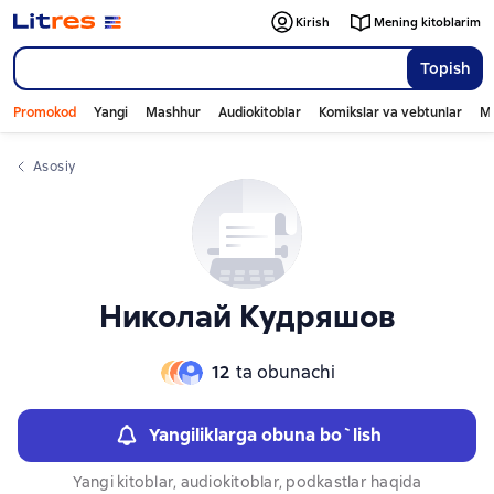
Слайдер с книгами
Слайдер с книгами
Kirish
Mening kitoblarim
Topish
Promokod
Yangi
Mashhur
Audiokitoblar
Komikslar va vebtunlar
Mo
Asosiy
Николай Кудряшов
12
ta obunachi
Yangiliklarga obuna bo`lish
Yangi kitoblar, audiokitoblar, podkastlar haqida