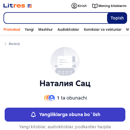
Слайдер с книгами
Слайдер с книгами
Kirish
Mening kitoblarim
Topish
Promokod
Yangi
Mashhur
Audiokitoblar
Komikslar va vebtunlar
Mo
Asosiy
Наталия Сац
1
ta obunachi
Yangiliklarga obuna bo`lish
Yangi kitoblar, audiokitoblar, podkastlar haqida