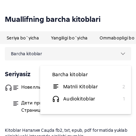
Muallifning barcha kitoblari
Seriya bo`yicha
Yangiligi bo`yicha
Ommabopligi bo`
Barcha kitoblar
Seriyasiz
Barcha kitoblar
Matnli Kitoblar
2
Новеллы моей жизни
dan 87 675,64 soʻm
Audiokitoblar
1
Дети приходят в театр.
dan 109 484,78 soʻm
Страницы воспоминаний
Kitoblar Наталия Сацda fb2, txt, epub, pdf formatida yuklab