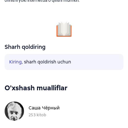
olinishi yoki internetda o'qilishi mumkin.
Sharh qoldiring
Kiring
, sharh qoldirish uchun
O'xshash mualliflar
Саша Чёрный
253 kitob