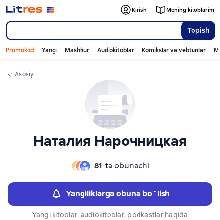
Слайдер с книгами
Слайдер с книгами
Kirish
Mening kitoblarim
Topish
Promokod
Yangi
Mashhur
Audiokitoblar
Komikslar va vebtunlar
Mo
Asosiy
Наталия Нарочницкая
81
ta obunachi
Yangiliklarga obuna bo`lish
Yangi kitoblar, audiokitoblar, podkastlar haqida