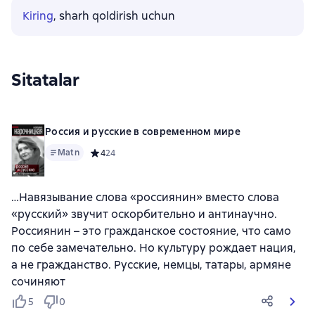
Kiring
, sharh qoldirish uchun
Sitatalar
Россия и русские в современном мире
Matn
Средний рейтинг 4 на основе 24 оценок
4
24
…Навязывание слова «россиянин» вместо слова
«русский» звучит оскорбительно и антинаучно.
Россиянин – это гражданское состояние, что само
по себе замечательно. Но культуру рождает нация,
а не гражданство. Русские, немцы, татары, армяне
сочиняют
5
0