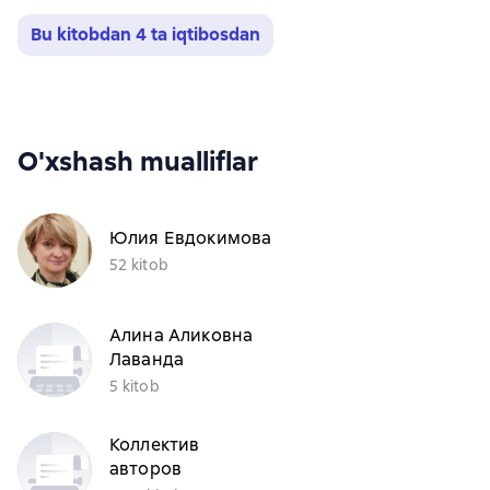
Bu kitobdan 4 ta iqtibosdan
O'xshash mualliflar
Юлия Евдокимова
52 kitob
Алина Аликовна
Лаванда
5 kitob
Коллектив
авторов