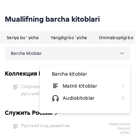
Muallifning barcha kitoblari
Seriya bo`yicha
Yangiligi bo`yicha
Ommabopligi bo`
Barcha kitoblar
Коллекция Изборского клуба
Barcha kitoblar
vaqtinchalik
Matnli Kitoblar
1
Сосредоточение России. Битва за
mavjud
русский мир
emas
Audiokitoblar
2
Служить России
vaqtinchalik
Русский код развития
mavjud
emas