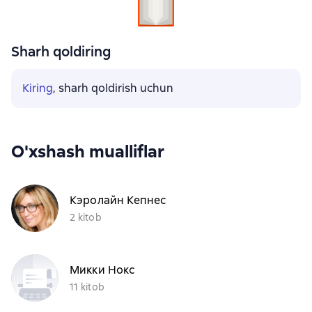
Sharh qoldiring
Kiring
, sharh qoldirish uchun
O'xshash mualliflar
Кэролайн Кепнес
2 kitob
Микки Нокс
11 kitob