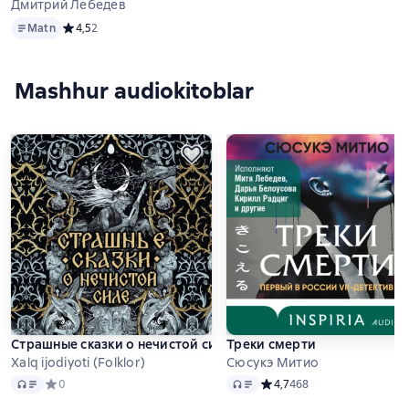
Дмитрий Лебедев
Matn
Matn
Средний рейтинг 4,5 на основе 2 оценок
4,5
2
Mashhur audiokitoblar
Страшные сказки о нечистой силе
Треки смерти
Xalq ijodiyoti (Folklor)
Сюсукэ Митио
Audio
Audio
Средний рейтинг 0 на основе 0 оценок
0
Средний рейтинг 4,7 на ос
4,7
468