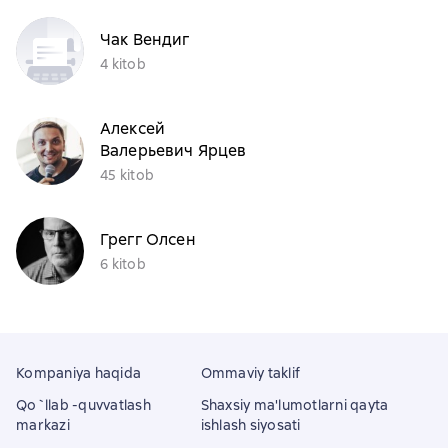
Чак Вендиг
4 kitob
Алексей
Валерьевич Ярцев
45 kitob
Грегг Олсен
6 kitob
Kompaniya haqida
Ommaviy taklif
Qo`llab -quvvatlash
Shaxsiy ma'lumotlarni qayta
markazi
ishlash siyosati