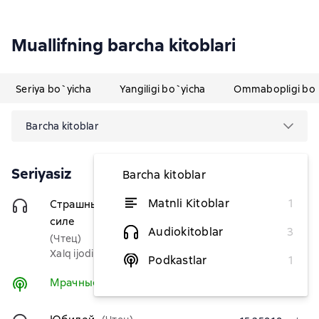
Muallifning barcha kitoblari
Seriya bo`yicha
Yangiligi bo`yicha
Ommabopligi bo`
Barcha kitoblar
Seriyasiz
Barcha kitoblar
Matnli Kitoblar
1
Страшные сказки о нечистой
69 672,73 soʻm
силе
Audiokitoblar
3
(Чтец)
Xalq ijodiyoti (Folklor)
Podkastlar
1
Мрачные сказки
Tinglash