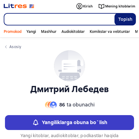
Слайдер с книгами
Слайдер с книгами
Kirish
Mening kitoblarim
Topish
Promokod
Yangi
Mashhur
Audiokitoblar
Komikslar va vebtunlar
Mo
Asosiy
Дмитрий Лебедев
86
ta obunachi
Yangiliklarga obuna bo`lish
Yangi kitoblar, audiokitoblar, podkastlar haqida