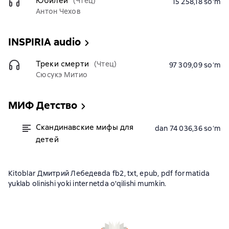
Юбилей
(Чтец)
15 258,18 soʻm
Антон Чехов
INSPIRIA audio
Треки смерти
(Чтец)
97 309,09 soʻm
Сюсукэ Митио
МИФ Детство
Скандинавские мифы для
dan 74 036,36 soʻm
детей
Kitoblar Дмитрий Лебедевda fb2, txt, epub, pdf formatida
yuklab olinishi yoki internetda o'qilishi mumkin.