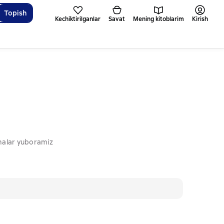
Topish
Kechiktirilganlar
Savat
Mening kitoblarim
Kirish
omalar yuboramiz