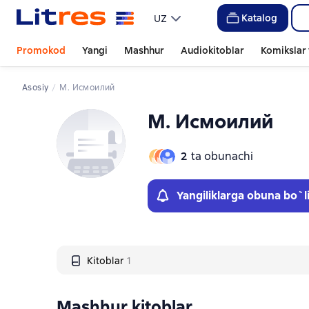
Слайдер с книгами
Katalog
UZ
Promokod
Yangi
Mashhur
Audiokitoblar
Komikslar 
Asosiy
М. Исмоилий
М. Исмоилий
2
ta obunachi
Yangiliklarga obuna bo`l
Kitoblar
1
Mashhur kitoblar