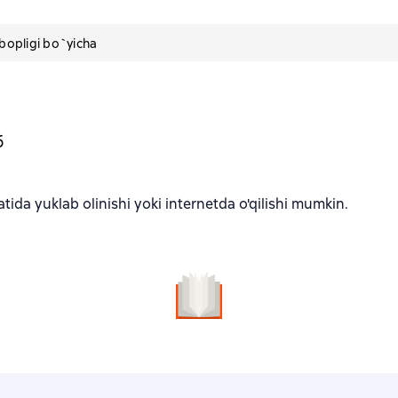
pligi bo`yicha
б
ida yuklab olinishi yoki internetda o'qilishi mumkin.