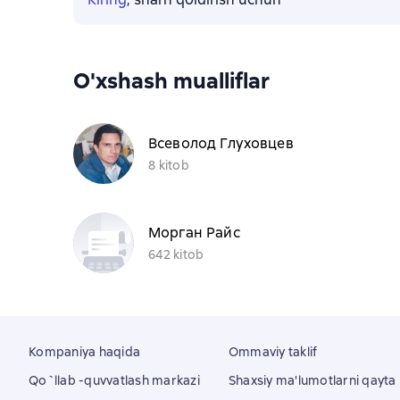
O'xshash mualliflar
Всеволод Глуховцев
8 kitob
Морган Райс
642 kitob
Kompaniya haqida
Ommaviy taklif
Qo`llab -quvvatlash markazi
Shaxsiy ma'lumotlarni qayta i