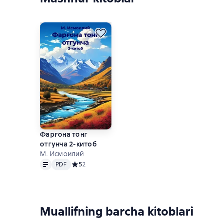
Фарғона тонг
отгунча 2-китоб
М. Исмоилий
Matn
PDF
PDF
Средний рейтинг 5 на основе 2 оценок
5
2
Muallifning barcha kitoblari