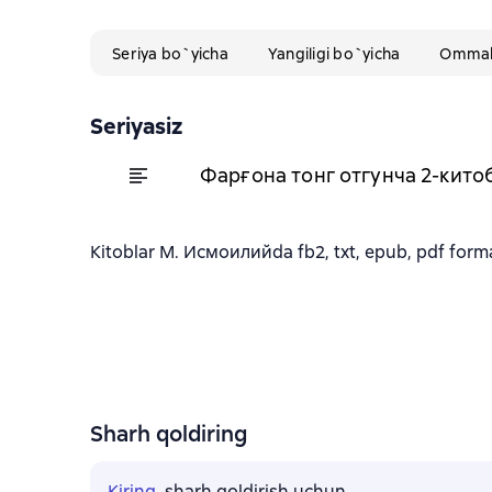
Seriya bo`yicha
Yangiligi bo`yicha
Ommabo
Seriyasiz
Фарғона тонг отгунча 2-кито
Kitoblar М. Исмоилийda fb2, txt, epub, pdf format
Sharh qoldiring
Kiring
, sharh qoldirish uchun