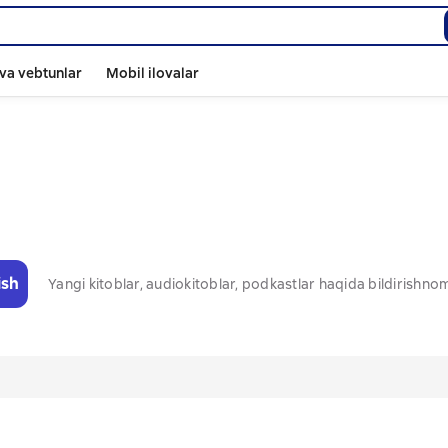
va vebtunlar
Mobil ilovalar
ish
Yangi kitoblar, audiokitoblar, podkastlar haqida bildirishn