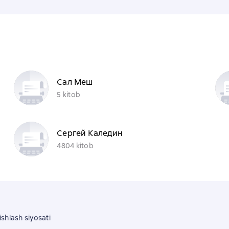
Сал Меш
5 kitob
Сергей Каледин
4804 kitob
shlash siyosati