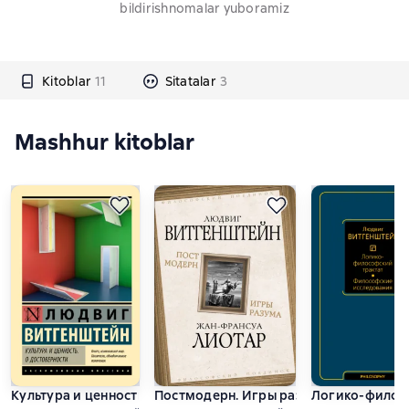
bildirishnomalar yuboramiz
Kitoblar
11
Sitatalar
3
Mashhur kitoblar
Культура и ценность. О достоверности
Постмодерн. Игры разума
Логико-филосо