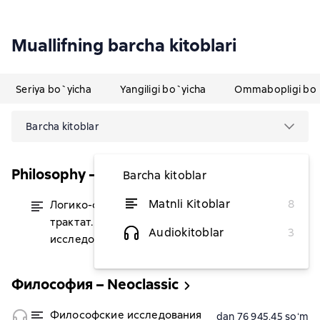
Muallifning barcha kitoblari
Seriya bo`yicha
Yangiligi bo`yicha
Ommabopligi bo`
Barcha kitoblar
Philosophy – Неоклассика
Barcha kitoblar
Matnli Kitoblar
8
Логико-философский
dan 65 309,09 soʻm
трактат. Философские
Audiokitoblar
3
исследования
Философия – Neoclassic
Философские исследования
dan 76 945,45 soʻm