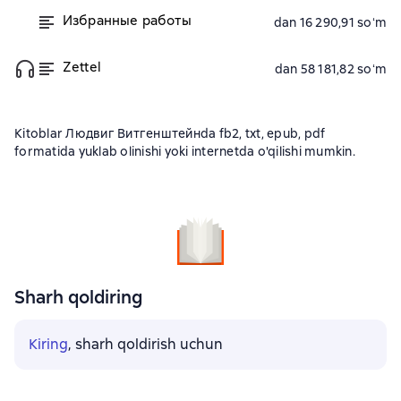
Избранные работы
dan 16 290,91 soʻm
Zettel
dan 58 181,82 soʻm
Kitoblar Людвиг Витгенштейнda fb2, txt, epub, pdf
formatida yuklab olinishi yoki internetda o'qilishi mumkin.
Sharh qoldiring
Kiring
, sharh qoldirish uchun