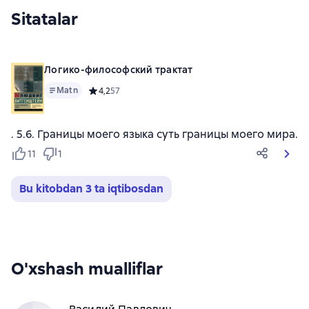
Sitatalar
Логико-философский трактат
Matn
Средний рейтинг 4,2 на основе 57 оценок
4,2
57
. 5.6. Границы моего языка суть границы моего мира.
11
1
Bu kitobdan 3 ta iqtibosdan
O'xshash mualliflar