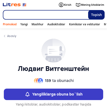
Слайдер с книгами
Слайдер с книгами
Kirish
Mening kitoblarim
Topish
Promokod
Yangi
Mashhur
Audiokitoblar
Komikslar va vebtunlar
Mo
Asosiy
Людвиг Витгенштейн
159
ta obunachi
Yangiliklarga obuna bo`lish
Yangi kitoblar, audiokitoblar, podkastlar haqida