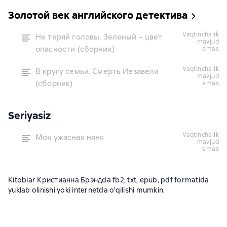
Золотой век английского детектива
vaqtinchalik
Не теряй головы. Зеленый – цвет
mavjud
опасности (сборник)
emas
vaqtinchalik
В кругу семьи. Смерть Иезавели
mavjud
(сборник)
emas
Seriyasiz
vaqtinchalik
Моя ужасная няня
mavjud
emas
Kitoblar Кристианна Брэндda fb2, txt, epub, pdf formatida
yuklab olinishi yoki internetda o'qilishi mumkin.