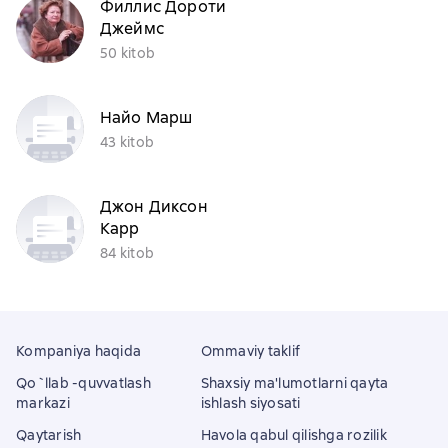
Филлис Дороти
Джеймс
50 kitob
Найо Марш
43 kitob
Джон Диксон
Карр
84 kitob
Kompaniya haqida
Ommaviy taklif
Qo`llab -quvvatlash
Shaxsiy ma'lumotlarni qayta
markazi
ishlash siyosati
Qaytarish
Havola qabul qilishga rozilik