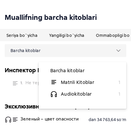
Muallifning barcha kitoblari
Seriya bo`yicha
Yangiligi bo`yicha
Ommabopligi bo`
Barcha kitoblar
Инспектор Кокрилл
Barcha kitoblar
vaqtinchalik
Matnli Kitoblar
1
Не теряй головы
1.
mavjud
emas
Audiokitoblar
1
Эксклюзивная классика (АСТ)
Зеленый – цвет опасности
dan 34 763,64 soʻm