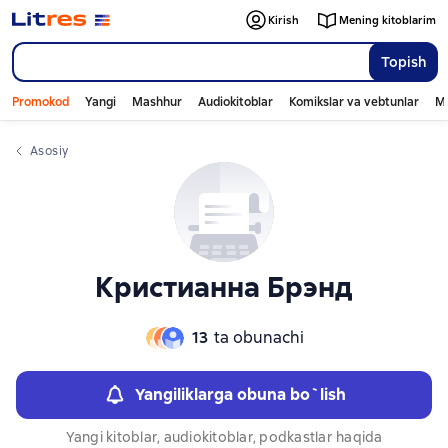
Слайдер с книгами
Слайдер с книгами
Kirish
Mening kitoblarim
Topish
Promokod
Yangi
Mashhur
Audiokitoblar
Komikslar va vebtunlar
Mo
Asosiy
Кристианна Брэнд
13
ta obunachi
Yangiliklarga obuna bo`lish
Yangi kitoblar, audiokitoblar, podkastlar haqida