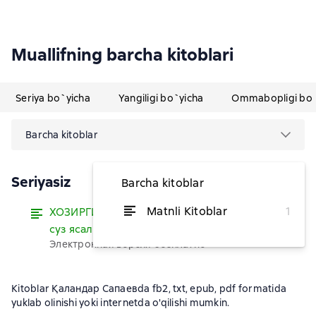
Muallifning barcha kitoblari
Seriya bo`yicha
Yangiligi bo`yicha
Ommabopligi bo`
Barcha kitoblar
Seriyasiz
Barcha kitoblar
Matnli Kitoblar
1
ХОЗИРГИ УЗБЕК ТИЛИ – морфемика,
O`qish
суз ясалиши ва морфология
Электронная версия бесплатно
Kitoblar Қаландар Сапаевda fb2, txt, epub, pdf formatida
yuklab olinishi yoki internetda o'qilishi mumkin.