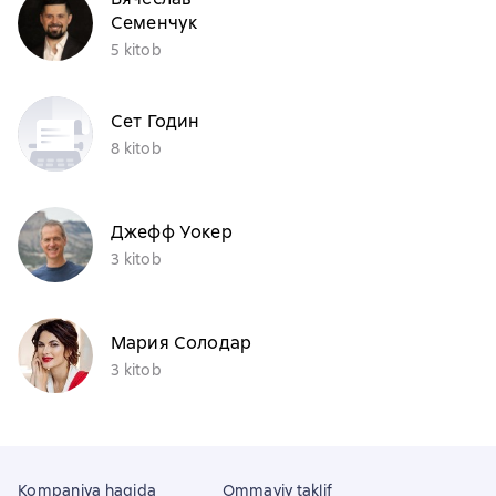
Семенчук
5 kitob
Сет Годин
8 kitob
Джефф Уокер
3 kitob
Мария Солодар
3 kitob
Kompaniya haqida
Ommaviy taklif