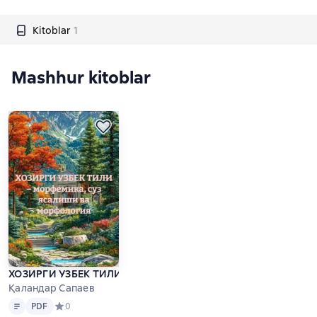
Kitoblar
1
Mashhur kitoblar
ХОЗИРГИ УЗБЕК ТИЛИ – морфемика, суз ясалиши ва морфо
Қаландар Сапаев
Matn
PDF
PDF
Средний рейтинг 0 на основе 0 оценок
0