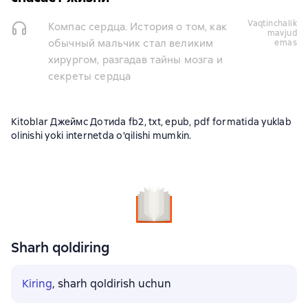
vaqtinchalik
Компас сердца. История о том, как
mavjud
обычный мальчик стал великим
emas
хирургом, разгадав тайны мозга и
секреты сердца
Kitoblar Джеймс Дотиda fb2, txt, epub, pdf formatida yuklab
olinishi yoki internetda o'qilishi mumkin.
Sharh qoldiring
Kiring
, sharh qoldirish uchun