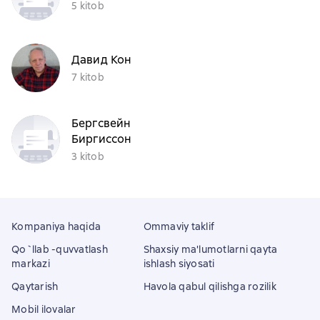
5 kitob
Давид Кон
7 kitob
Бергсвейн
Биргиссон
3 kitob
Kompaniya haqida
Ommaviy taklif
Qo`llab -quvvatlash
Shaxsiy ma'lumotlarni qayta
markazi
ishlash siyosati
Qaytarish
Havola qabul qilishga rozilik
Mobil ilovalar