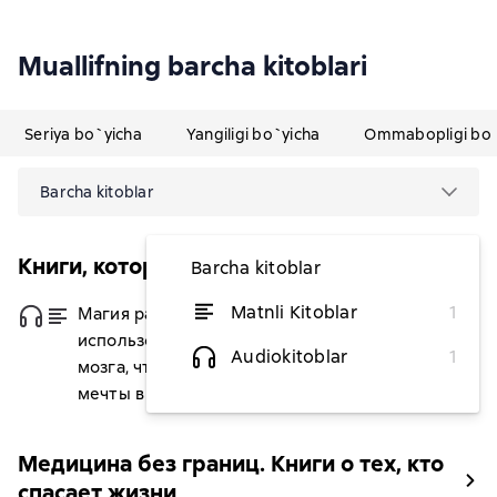
Muallifning barcha kitoblari
Seriya bo`yicha
Yangiligi bo`yicha
Ommabopligi bo`
Barcha kitoblar
Книги, которые заряжают
Barcha kitoblar
Matnli Kitoblar
1
Магия разума: как
dan 66 763,64 soʻm
использовать возможности
Audiokitoblar
1
мозга, чтобы воплотить
мечты в реальность
Медицина без границ. Книги о тех, кто
спасает жизни