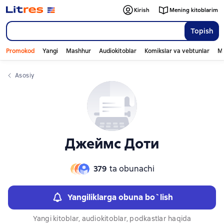
Слайдер с книгами
Слайдер с книгами
Kirish
Mening kitoblarim
Topish
Promokod
Yangi
Mashhur
Audiokitoblar
Komikslar va vebtunlar
Mo
Asosiy
Джеймс Доти
379
ta obunachi
Yangiliklarga obuna bo`lish
Yangi kitoblar, audiokitoblar, podkastlar haqida