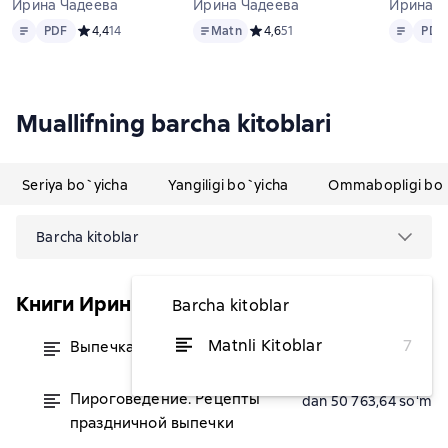
Ирина Чадеева
Ирина Чадеева
Ирина Ч
Matn
PDF
Matn
Matn
PDF
PDF
Средний рейтинг 4,4 на основе 14 оценок
4,4
14
Matn
Средний рейтинг 4,6 на основе 5
4,6
51
PDF
Muallifning barcha kitoblari
Seriya bo`yicha
Yangiligi bo`yicha
Ommabopligi bo`
Barcha kitoblar
Книги Ирины Чадеевой
Barcha kitoblar
Matnli Kitoblar
7
Выпечка по ГОСТу
dan 74 036,36 soʻm
Пироговедение. Рецепты
dan 50 763,64 soʻm
праздничной выпечки