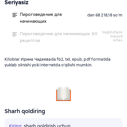
Seriyasiz
Пироговедение для
dan 68 218,18 soʻm
начинающих
vaqtinchalik
Пироговедение для начинающих. 60
mavjud
рецептов
emas
Kitoblar Ирина Чадееваda fb2, txt, epub, pdf formatida
yuklab olinishi yoki internetda o'qilishi mumkin.
Sharh qoldiring
Kiring
, sharh qoldirish uchun