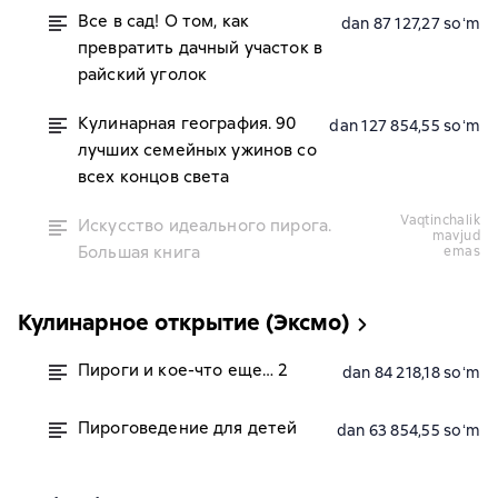
Все в сад! О том, как
dan 87 127,27 soʻm
превратить дачный участок в
райский уголок
Кулинарная география. 90
dan 127 854,55 soʻm
лучших семейных ужинов со
всех концов света
vaqtinchalik
Искусство идеального пирога.
mavjud
Большая книга
emas
Кулинарное открытие (Эксмо)
Пироги и кое-что еще… 2
dan 84 218,18 soʻm
Пироговедение для детей
dan 63 854,55 soʻm