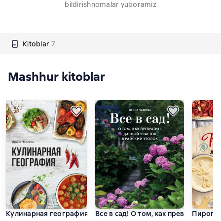
bildirishnomalar yuboramiz
Kitoblar
7
Mashhur kitoblar
Кулинарная география. 90 лучших семейных ужинов со всех
Все в сад! О том, как превратить д
Пирого