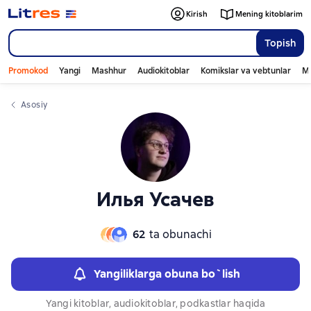
Слайдер с книгами
Kirish
Mening kitoblarim
Topish
Promokod
Yangi
Mashhur
Audiokitoblar
Komikslar va vebtunlar
Mo
Asosiy
Илья Усачев
62
ta obunachi
Yangiliklarga obuna bo`lish
Yangi kitoblar, audiokitoblar, podkastlar haqida