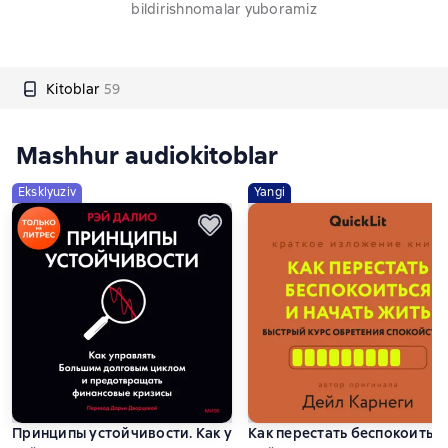
bildirishnomalar yuboramiz
Kitoblar
59
Mashhur audiokitoblar
Eksklyuziv
Yangi
Принципы устойчивости. Как управлять Большим долговым
Как перестать беспокоиться