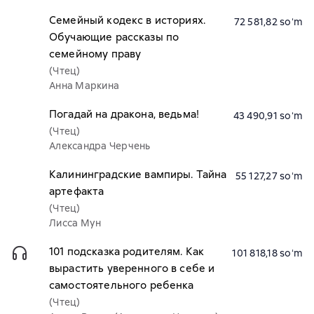
Семейный кодекс в историях.
72 581,82 soʻm
Обучающие рассказы по
семейному праву
(Чтец)
Анна Маркина
Погадай на дракона, ведьма!
43 490,91 soʻm
(Чтец)
Александра Черчень
Калининградские вампиры. Тайна
55 127,27 soʻm
артефакта
(Чтец)
Лисса Мун
101 подсказка родителям. Как
101 818,18 soʻm
вырастить уверенного в себе и
самостоятельного ребенка
(Чтец)