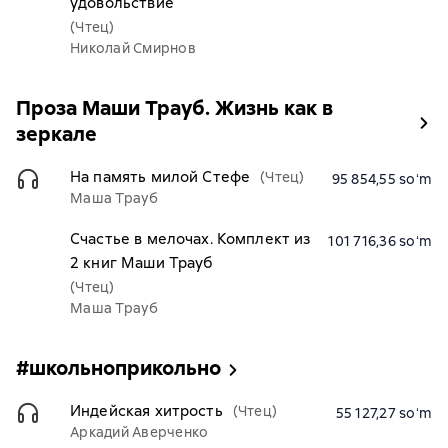
удовольствие
(Чтец)
Николай Смирнов
Проза Маши Трауб. Жизнь как в
зеркале
На память милой Стефе
(Чтец)
95 854,55 soʻm
Маша Трауб
Счастье в мелочах. Комплект из
101 716,36 soʻm
2 книг Маши Трауб
(Чтец)
Маша Трауб
#школьноприкольно
Индейская хитрость
(Чтец)
55 127,27 soʻm
Аркадий Аверченко