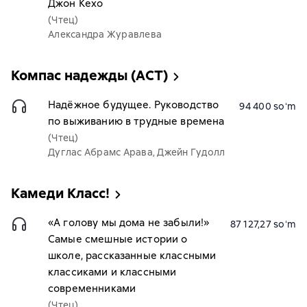
Джон Кехо
(Чтец)
Александра Журавлева
Компас надежды (АСТ)
Надёжное будущее. Руководство
94 400 soʻm
по выживанию в трудные времена
(Чтец)
Дуглас Абрамс Арава, Джейн Гудолл
Камеди Kласс!
«А голову мы дома не забыли!»
87 127,27 soʻm
Самые смешные истории о
школе, рассказанные классными
классиками и классными
современниками
(Чтец)