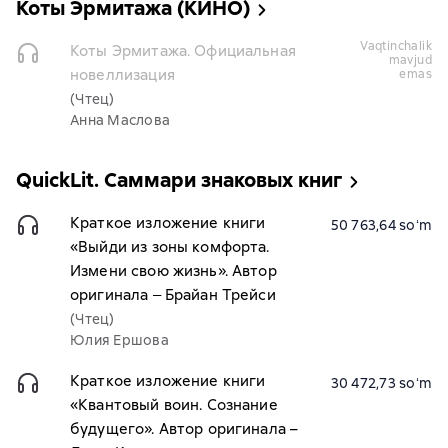
Коты Эрмитажа (КИНО)
vaqtinchalik
Коты Эрмитажа. Официальная
mavjud
новеллизация
emas
(Чтец)
Анна Маслова
QuickLit. Саммари знаковых книг
Краткое изложение книги
50 763,64 soʻm
«Выйди из зоны комфорта.
Измени свою жизнь». Автор
оригинала ‒ Брайан Трейси
(Чтец)
Юлия Ершова
Краткое изложение книги
30 472,73 soʻm
«Квантовый воин. Сознание
будущего». Автор оригинала –