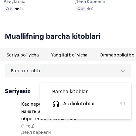
Рэй Далио
Дейл Карнеги
Audio
Audio
Средний рейтинг 4 на основе 4 оценок
4
4
Средний рейтинг 0 на осно
0
Muallifning barcha kitoblari
Seriya bo`yicha
Yangiligi bo`yicha
Ommabopligi bo`
Barcha kitoblar
Seriyasiz
Barcha kitoblar
Audiokitoblar
59
Как перестать беспокоиться и
55 127,27 soʻm
начать жить. Быстрый курс
обретения спокойствия
(Чтец)
Дейл Карнеги