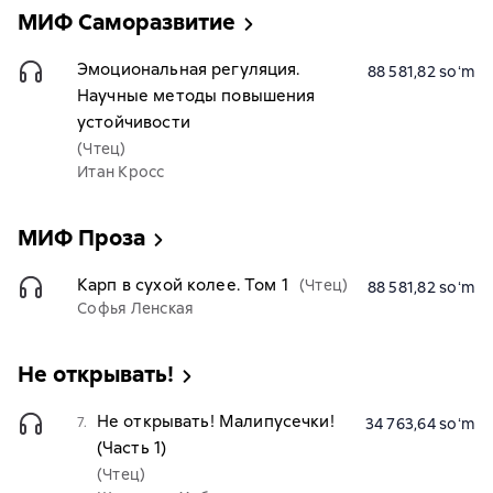
МИФ Саморазвитие
Эмоциональная регуляция.
88 581,82 soʻm
Научные методы повышения
устойчивости
(Чтец)
Итан Кросс
МИФ Проза
Карп в сухой колее. Том 1
(Чтец)
88 581,82 soʻm
Софья Ленская
Не открывать!
Не открывать! Малипусечки!
7.
34 763,64 soʻm
(Часть 1)
(Чтец)