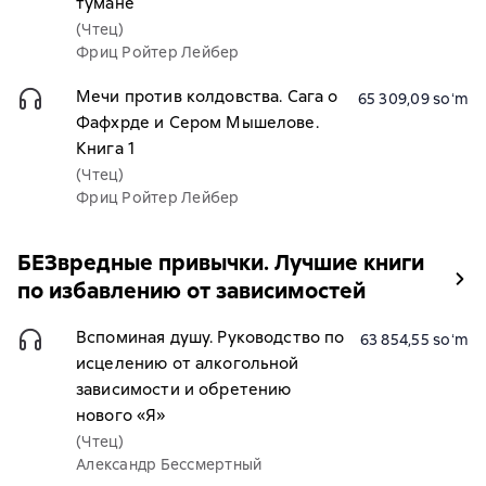
тумане
(Чтец)
Фриц Ройтер Лейбер
Мечи против колдовства. Сага о
65 309,09 soʻm
Фафхрде и Сером Мышелове.
Книга 1
(Чтец)
Фриц Ройтер Лейбер
БЕЗвредные привычки. Лучшие книги
по избавлению от зависимостей
Вспоминая душу. Руководство по
63 854,55 soʻm
исцелению от алкогольной
зависимости и обретению
нового «Я»
(Чтец)
Александр Бессмертный