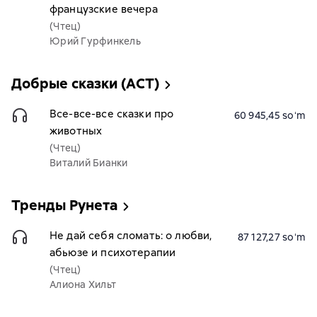
французские вечера
(Чтец)
Юрий Гурфинкель
Добрые сказки (АСТ)
Все-все-все сказки про
60 945,45 soʻm
животных
(Чтец)
Виталий Бианки
Тренды Рунета
Не дай себя сломать: о любви,
87 127,27 soʻm
абьюзе и психотерапии
(Чтец)
Алиона Хильт