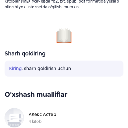
Kitoblar Илья Усачевda fb2, txt, epub, pdf formatida yuklab
olinishi yoki internetda o'qilishi mumkin.
Sharh qoldiring
Kiring
, sharh qoldirish uchun
O'xshash mualliflar
Алекс Астер
4 kitob