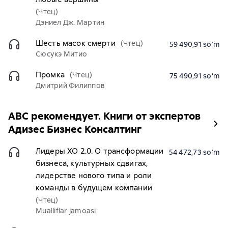
(Чтец)
Дэниел Дж. Мартин
Шесть масок смерти
(Чтец)
59 490,91 soʻm
Сюсукэ Митио
Промка
(Чтец)
75 490,91 soʻm
Дмитрий Филиппов
ABC рекомендует. Книги от экспертов
Адизес Бизнес Консалтинг
Лидеры ХО 2.0. О трансформации
54 472,73 soʻm
бизнеса, культурных сдвигах,
лидерстве нового типа и роли
команды в будущем компании
(Чтец)
Mualliflar jamoasi