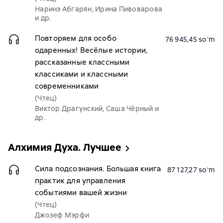
Наринэ Абгарян, Ирина Пивоварова
и др.
Повторяем для особо
76 945,45 soʻm
одаренных! Весёлые истории,
рассказанные классными
классиками и классными
современниками
(Чтец)
Виктор Драгунский, Саша Чёрный и
др.
Алхимия Духа. Лучшее
Сила подсознания. Большая книга
87 127,27 soʻm
практик для управления
событиями вашей жизни
(Чтец)
Джозеф Мэрфи