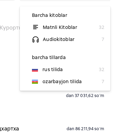
Barcha kitoblar
 Курортник. Поездка
Matnli Kitoblar
32
vaqtinchalik mavjud emas
Audiokitoblar
7
barcha tillarda
dan 37 031,62 soʻm
rus tilida
32
ozarbayjon tilida
dan 37 031,62 soʻm
7
dan 37 031,62 soʻm
дхартха
dan 86 211,94 soʻm