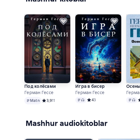
Под колёсами
Игра в бисер
Осень
Герман Гессе
Герман Гессе
Герма
Matn
Matn
, audio format mavjud
Matn
, 
Средний рейтинг 4 на основ
4
3
С
Matn
Средний рейтинг 3,9 на основе 11 оценок
3,9
11
Mashhur audiokitoblar