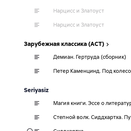
Нарцисс и Златоуст
Нарцисс и Златоуст
Зарубежная классика (АСТ)
Демиан. Гертруда (сборник)
Петер Каменцинд. Под колесо
Seriyasiz
Магия книги. Эссе о литерату
Степной волк. Сиддхартха. П