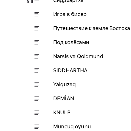
Сиддхартха
Игра в бисер
Путешествие к земле Востока
Под колёсами
Narsis və Qoldmund
SIDDHARTHA
Yalquzaq
DEMİAN
KNULP
Muncuq oyunu