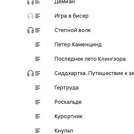
Демиан
Игра в бисер
Степной волк
Петер Каменцинд
Последнее лето Клингзора
Сиддхартха. Путешествие к з
Гертруда
Росхальде
Курортник
Кнульп