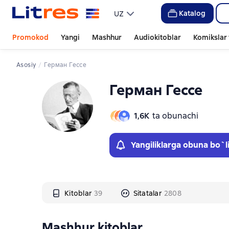
Слайдер с книгами
Слайдер с книгами
Katalog
UZ
Promokod
Yangi
Mashhur
Audiokitoblar
Komikslar 
Asosiy
Герман Гессе
Герман Гессе
1,6К
ta obunachi
Yangiliklarga obuna bo`l
Kitoblar
39
Sitatalar
2808
Mashhur kitoblar