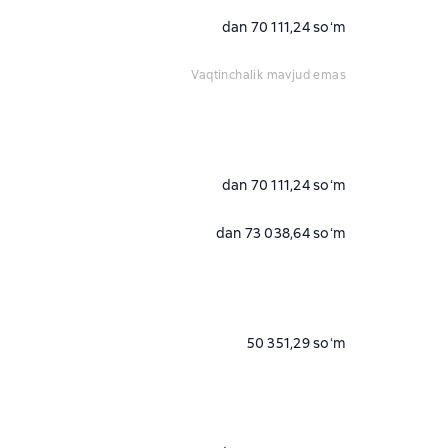
dan 70 111,24 soʻm
vaqtinchalik mavjud emas
dan 70 111,24 soʻm
dan 73 038,64 soʻm
50 351,29 soʻm