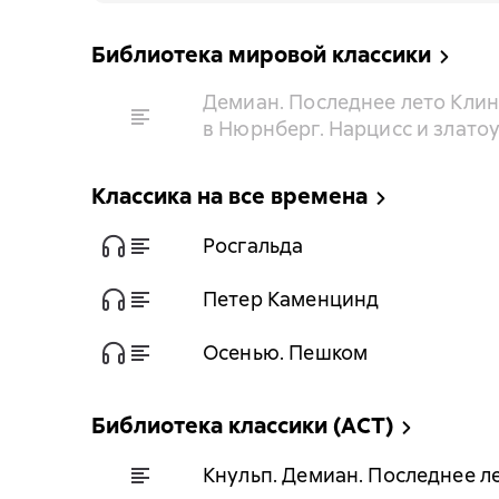
Библиотека мировой классики
Демиан. Последнее лето Клинг
в Нюрнберг. Нарцисс и злато
Классика на все времена
Росгальда
Петер Каменцинд
Осенью. Пешком
Библиотека классики (АСТ)
Кнульп. Демиан. Последнее ле