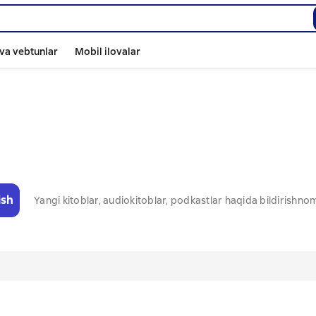
va vebtunlar
Mobil ilovalar
ish
Yangi kitoblar, audiokitoblar, podkastlar haqida bildirishn