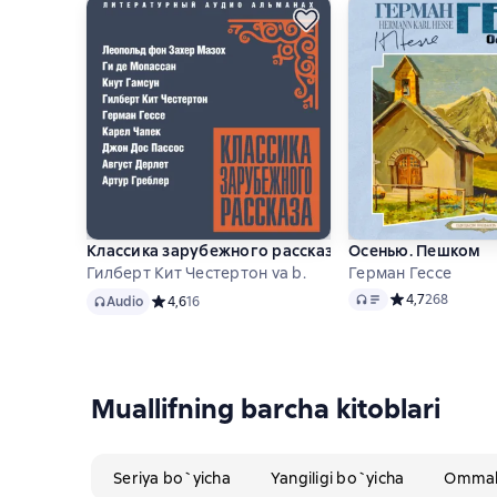
Классика зарубежного рассказа № 26
Осенью. Пешком
Гилберт Кит Честертон va b.
Герман Гессе
Audio
Audio
Средний рейтинг
4,7
268
Audio
Средний рейтинг 4,6 на основе 16 оценок
4,6
16
Muallifning barcha kitoblari
Seriya bo`yicha
Yangiligi bo`yicha
Ommabo