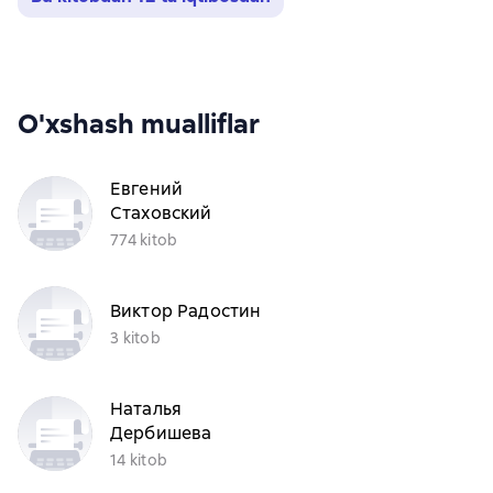
O'xshash mualliflar
Евгений
Стаховский
774 kitob
Виктор Радостин
3 kitob
Наталья
Дербишева
14 kitob