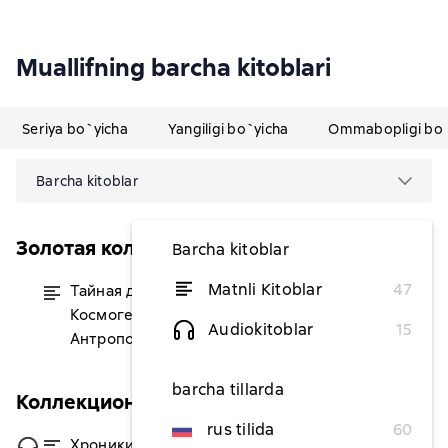
Muallifning barcha kitoblari
Seriya bo`yicha
Yangiligi bo`yicha
Ommabopligi bo`
Barcha kitoblar
Золотая коллекция эзотерики
Barcha kitoblar
Matnli Kitoblar
47
Тайная доктрина.
dan 59 490,91 soʻm
Космогенезис и
Audiokitoblar
15
Антропогенезис
barcha tillarda
Коллекционная книга. Знаки
rus tilida
60
Хроники Акаши: главные
dan 91 490,91 soʻm