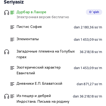
Seriyasiz
Дурбар в Лахоре
O`qish
Электронная версия бесплатно
Пистис София
dan 2 180,36 soʻm
Элементалы
dan 1 453,09 soʻm
Загадочные племена на Голубых
36 218,18 soʻm
горах
Эзотерический характер
dan 1 453,09 soʻm
Евангелий
Дневники Е.П. Блаватской
dan 871,27 soʻm
Из пещер и дебрей
dan 36 218,18 soʻm
Индостана. Письма на родину