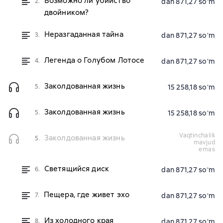
Возможно ли убийство
2.
dan 871,27 soʻm
двойником?
Неразгаданная тайна
3.
dan 871,27 soʻm
Легенда о Голубом Лотосе
4.
dan 871,27 soʻm
Заколдованная жизнь
5.
15 258,18 soʻm
Заколдованная жизнь
5.
15 258,18 soʻm
vaqtinchalik
Заколдованная жизнь
5.
mavjud
emas
Светящийся диск
6.
dan 871,27 soʻm
Пещера, где живет эхо
7.
dan 871,27 soʻm
Из холодного края
8.
dan 871,27 soʻm