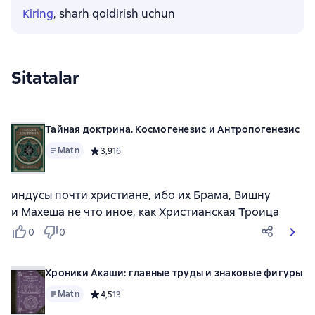
Kiring
, sharh qoldirish uchun
Sitatalar
Тайная доктрина. Космогенезис и Антропогенезис
Matn
Средний рейтинг 3,9 на основе 16 оценок
3,9
16
индусы почти христиане, ибо их Брама, Вишну
и Махеша не что иное, как Христианская Троица
0
0
Хроники Акаши: главные труды и знаковые фигуры
Matn
Средний рейтинг 4,5 на основе 13 оценок
4,5
13