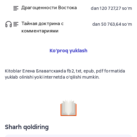
Драгоценности Востока
dan 120 727,27 soʻm
Тайная доктрина с
dan 50 763,64 soʻm
комментариями
Ko‘proq yuklash
Kitoblar Елена Блаватскаяda fb2, txt, epub, pdf formatida
yuklab olinishi yoki internetda o'qilishi mumkin.
Sharh qoldiring