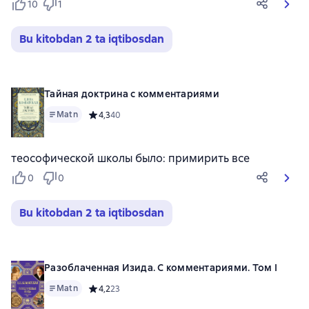
10
1
Bu kitobdan 2 ta iqtibosdan
Тайная доктрина с комментариями
Matn
Средний рейтинг 4,3 на основе 40 оценок
4,3
40
теософической школы было: примирить все
0
0
Bu kitobdan 2 ta iqtibosdan
Разоблаченная Изида. С комментариями. Том I
Matn
Средний рейтинг 4,2 на основе 23 оценок
4,2
23