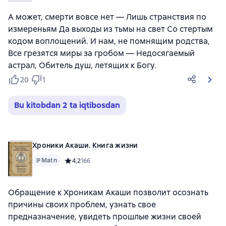
А может, смерти вовсе нет — Лишь странствия по
измереньям Да выходы из тьмы на свет Со стертым
кодом воплощений. И нам, не помнящим родства,
Все грезятся миры за гробом — Недосягаемый
астрал, Обитель душ, летящих к Богу.
20
1
Bu kitobdan 2 ta iqtibosdan
Хроники Акаши. Книга жизни
Matn
Средний рейтинг 4,2 на основе 166 оценок
4,2
166
Обращение к Хроникам Акаши позволит осознать
причины своих проблем, узнать свое
предназначение, увидеть прошлые жизни своей