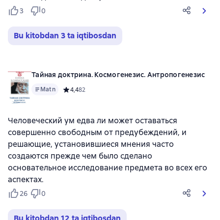
3
0
Bu kitobdan 3 ta iqtibosdan
Тайная доктрина. Космогенезис. Антропогенезис
Matn
Средний рейтинг 4,4 на основе 82 оценок
4,4
82
Человеческий ум едва ли может оставаться
совершенно свободным от предубеждений, и
решающие, установившиеся мнения часто
создаются прежде чем было сделано
основательное исследование предмета во всех его
аспектах.
26
0
Bu kitobdan 12 ta iqtibosdan