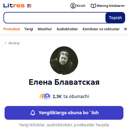
Слайдер с книгами
Слайдер с книгами
Kirish
Mening kitoblarim
Topish
Promokod
Yangi
Mashhur
Audiokitoblar
Komikslar va vebtunlar
Mo
Asosiy
Елена Блаватская
2,3К
ta obunachi
Yangiliklarga obuna bo`lish
Yangi kitoblar, audiokitoblar, podkastlar haqida