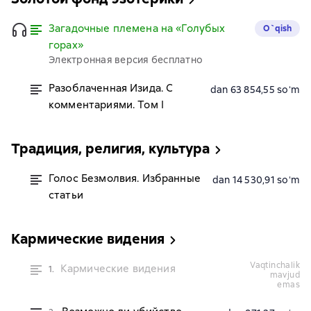
Загадочные племена на «Голубых
O`qish
горах»
Электронная версия бесплатно
Разоблаченная Изида. С
dan 63 854,55 soʻm
комментариями. Том I
Традиция, религия, культура
Голос Безмолвия. Избранные
dan 14 530,91 soʻm
статьи
Кармические видения
vaqtinchalik
Кармические видения
1.
mavjud
emas