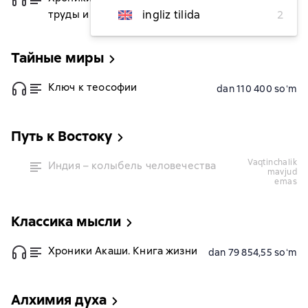
труды и знаковые фигуры
ingliz tilida
2
Тайные миры
Ключ к теософии
dan 110 400 soʻm
Путь к Востоку
vaqtinchalik
Индия – колыбель человечества
mavjud
emas
Классика мысли
Хроники Акаши. Книга жизни
dan 79 854,55 soʻm
Алхимия духа