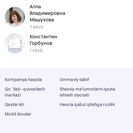
Алла
Владимировна
Машукова
7 kitob
Константин
Горбунов
1 kitob
Kompaniya haqida
Ommaviy taklif
Qo`llab -quvvatlash
Shaxsiy ma'lumotlarni qayta
markazi
ishlash siyosati
Qaytarish
Havola qabul qilishga rozilik
Mobil ilovalar