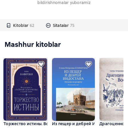
bildirishnomalar yuboramiz
Kitoblar
62
Sitatalar
75
Mashhur kitoblar
Торжество истины. Вся мудрость «Тайной доктрины» в одно
Из пещер и дебрей Индостана. Пись
Драгоценност