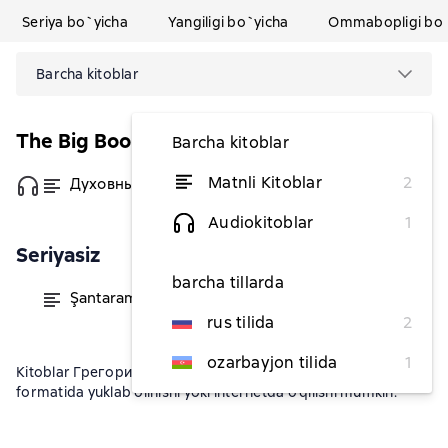
Seriya bo`yicha
Yangiligi bo`yicha
Ommabopligi bo`
Barcha kitoblar
The Big Book
Barcha kitoblar
Matnli Kitoblar
2
Духовный путь
dan 66 763,64 soʻm
Audiokitoblar
1
Seriyasiz
barcha tillarda
Şantaram
dan 94 491,74 soʻm
rus tilida
2
ozarbayjon tilida
1
Kitoblar Грегори Дэвид Робертсda fb2, txt, epub, pdf
formatida yuklab olinishi yoki internetda o'qilishi mumkin.