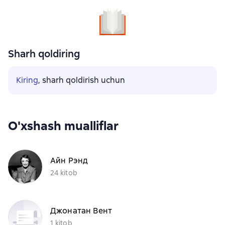
Sharh qoldiring
Kiring
, sharh qoldirish uchun
O'xshash mualliflar
Айн Рэнд
24 kitob
Джонатан Вент
1 kitob