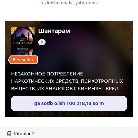
bildirishnomalar yuboramiz
Шантарам
Matn
Bestseller
НЕЗАКОННОЕ ПОТРЕБЛЕНИЕ
НАРКОТИЧЕСКИХ СРЕДСТВ, ПСИХОТРОПНЫХ
ВЕЩЕСТВ, ИХ АНАЛОГОВ ПРИЧИНЯЕТ ВРЕД
ЗДОРОВЬЮ, ИХ НЕЗАКОННЫЙ ОБОРОТ
ЗАПРЕЩЕН И ВЛЕЧЕТ УСТАНОВЛЕННУЮ
ga sotib olish
100 218,18 soʻm
ЗАКОНОДАТЕЛЬСТВОМ ОТВЕТСТВЕННОСТЬ
Представляем читателю один из самых
поразительных романов начала XXI века (в
2015 году получивший долгожданное
Kitoblar
3