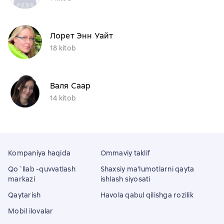
Лорет Энн Уайт
18 kitob
Валя Саар
14 kitob
Kompaniya haqida
Ommaviy taklif
Qo`llab -quvvatlash
Shaxsiy ma'lumotlarni qayta
markazi
ishlash siyosati
Qaytarish
Havola qabul qilishga rozilik
Mobil ilovalar