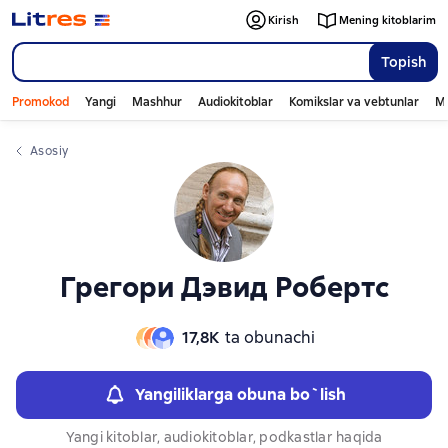
Слайдер с книгами
Слайдер с книгами
Kirish
Mening kitoblarim
Topish
Promokod
Yangi
Mashhur
Audiokitoblar
Komikslar va vebtunlar
Mo
Asosiy
Грегори Дэвид Робертс
17,8К
ta obunachi
Yangiliklarga obuna bo`lish
Yangi kitoblar, audiokitoblar, podkastlar haqida