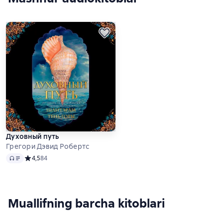
индийской мафии, а также нашел свою
настоящую любовь, чтобы вновь потерять ее,
чтобы снова найти…
Больше интересных фактов об авторе и его
новой книге книге читайте в
ЛитРес: Журнале
Духовный путь
Грегори Дэвид Робертс
Audio
Средний рейтинг 4,5 на основе 84 оценок
4,5
84
Muallifning barcha kitoblari