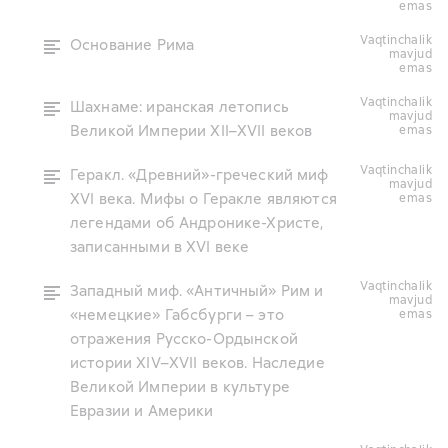
emas
vaqtinchalik
Основание Рима
mavjud
emas
vaqtinchalik
Шахнаме: иранская летопись
mavjud
Великой Империи XII–XVII веков
emas
vaqtinchalik
Геракл. «Древний»-греческий миф
mavjud
XVI века. Мифы о Геракле являются
emas
легендами об Андронике-Христе,
записанными в XVI веке
vaqtinchalik
Западный миф. «Античный» Рим и
mavjud
«немецкие» Габсбурги – это
emas
отражения Русско-Ордынской
истории XIV–XVII веков. Наследие
Великой Империи в культуре
Евразии и Америки