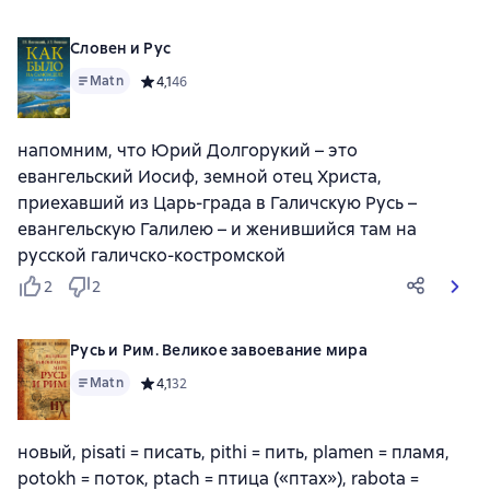
Словен и Рус
Matn
Средний рейтинг 4,1 на основе 46 оценок
4,1
46
напомним, что Юрий Долгорукий – это
евангельский Иосиф, земной отец Христа,
приехавший из Царь-града в Галичскую Русь –
евангельскую Галилею – и женившийся там на
русской галичско-костромской
2
2
Русь и Рим. Великое завоевание мира
Matn
Средний рейтинг 4,1 на основе 32 оценок
4,1
32
новый, pisati = писать, pithi = пить, plamen = пламя,
potokh = поток, ptach = птица («птах»), rabota =