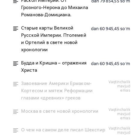
Раскол Империи: От
dan 79 854,55 soʻm
Грозного-Нерона до Михаила
Романова-Домициана.
Старые карты Великой
dan 60 945,45 soʻm
Русской Империи. Птолемей
и Ортелий в свете новой
хронологии
Будда и Кришна – отражения
dan 60 945,45 soʻm
Христа
vaqtinchalik
Завоевание Америки Ермаком-
mavjud
Кортесом и мятеж Реформации
emas
глазами «древних» греков
vaqtinchalik
Москва в свете новой хронологии
mavjud
emas
vaqtinchalik
О чем на самом деле писал Шекспир
mavjud