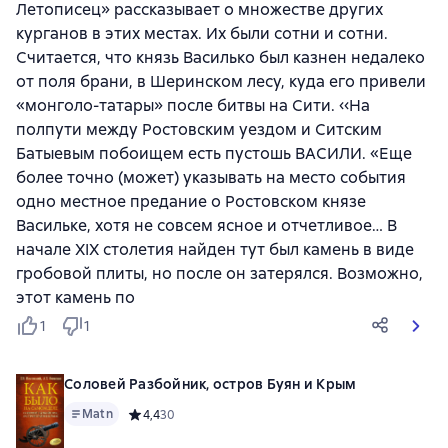
Летописец» рассказывает о множестве других
курганов в этих местах. Их были сотни и сотни.
Считается, что князь Василько был казнен недалеко
от поля брани, в Шеринском лесу, куда его привели
«монголо-татары» после битвы на Сити. ‹‹На
полпути между Ростовским уездом и Ситским
Батыевым побоищем есть пустошь ВАСИЛИ. «Еще
более точно (может) указывать на место события
одно местное предание о Ростовском князе
Васильке, хотя не совсем ясное и отчетливое… В
начале XIX столетия найден тут был камень в виде
гробовой плиты, но после он затерялся. Возможно,
этот камень по
1
1
Соловей Разбойник, остров Буян и Крым
Matn
Средний рейтинг 4,4 на основе 30 оценок
4,4
30