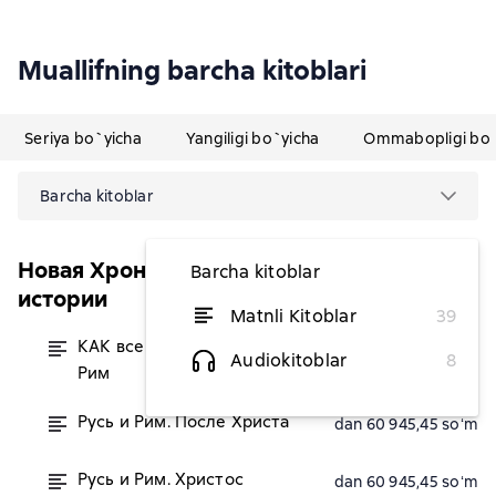
Muallifning barcha kitoblari
Seriya bo`yicha
Yangiligi bo`yicha
Ommabopligi bo`
Barcha kitoblar
Новая Хронология. Реконструкция
Barcha kitoblar
истории
Matnli Kitoblar
39
КАК все начиналось. Русь и
dan 50 763,64 soʻm
Audiokitoblar
8
Рим
Русь и Рим. После Христа
dan 60 945,45 soʻm
Русь и Рим. Христос
dan 60 945,45 soʻm