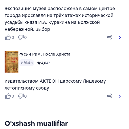
Экспозиция музея расположена в самом центре
города Ярославля на трёх этажах исторической
усадьбы князя И.А. Куракина на Волжской
набережной. Выбор
0
0
Русь и Рим. После Христа
Matn
Средний рейтинг 4,6 на основе 42 оценок
4,6
42
издательством АКТЕОН царскому Лицевому
летописному своду
0
0
O'xshash mualliflar