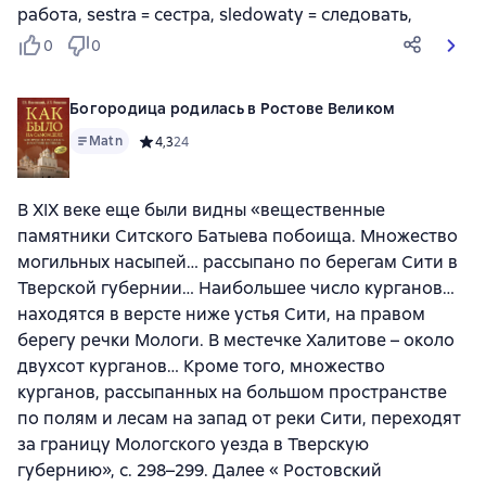
работа, sestra = сестра, sledowaty = следовать,
0
0
Богородица родилась в Ростове Великом
Matn
Средний рейтинг 4,3 на основе 24 оценок
4,3
24
В XIX веке еще были видны «вещественные
памятники Ситского Батыева побоища. Множество
могильных насыпей… рассыпано по берегам Сити в
Тверской губернии… Наибольшее число курганов…
находятся в версте ниже устья Сити, на правом
берегу речки Мологи. В местечке Халитове – около
двухсот курганов… Кроме того, множество
курганов, рассыпанных на большом пространстве
по полям и лесам на запад от реки Сити, переходят
за границу Мологского уезда в Тверскую
губернию», с. 298–299. Далее « Ростовский