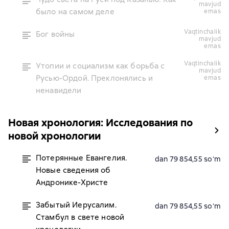
mavjud
было на самом деле
emas
vaqtinchalik
Бог войны
mavjud
emas
vaqtinchalik
Утопии и социализм как борьба с
mavjud
Русью-Ордой. Преклонялись и
emas
ненавидели
Новая хронология: Исследования по
новой хронологии
Потерянные Евангелия.
dan 79 854,55 soʻm
Новые сведения об
Андронике-Христе
Забытый Иерусалим.
dan 79 854,55 soʻm
Стамбул в свете новой