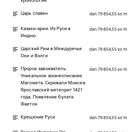
хронологии
Царь славян
dan 79 854,55 soʻm
Казаки-арии. Из Руси в
dan 79 854,55 soʻm
Индию
Царский Рим в Междуречье
dan 79 854,55 soʻm
Оки и Волги
Пророк завоеватель.
dan 79 854,55 soʻm
Уникальное жизнеописание
Магомета. Скрижали Моисея.
Ярославский метеорит 1421
года. Появление булата.
Фаетон
Крещение Руси
dan 79 854,55 soʻm