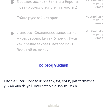
vaqtinchalik
Древние зодиаки Египта и Европы.
mavjud
Новая хронология Египта, часть 2
emas
vaqtinchalik
Тайна русской истории
mavjud
emas
vaqtinchalik
Империя. Славянское завоевание
mavjud
мира. Европа. Китай. Япония. Русь
emas
как средневековая метрополия
Великой империи
Ko‘proq yuklash
Kitoblar Глеб Носовскийda fb2, txt, epub, pdf formatida
yuklab olinishi yoki internetda o'qilishi mumkin.