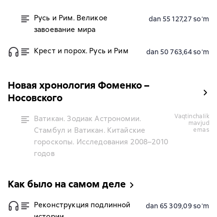
Русь и Рим. Великое
dan 55 127,27 soʻm
завоевание мира
Крест и порох. Русь и Рим
dan 50 763,64 soʻm
Новая хронология Фоменко –
Носовского
vaqtinchalik
Ватикан. Зодиак Астрономии.
mavjud
Стамбул и Ватикан. Китайские
emas
гороскопы. Исследования 2008–2010
годов
Как было на самом деле
Реконструкция подлинной
dan 65 309,09 soʻm
истории