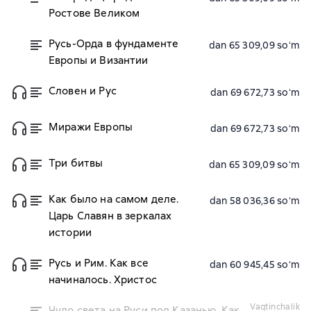
Ростове Великом
Русь-Орда в фундаменте
dan 65 309,09 soʻm
Европы и Византии
Словен и Рус
dan 69 672,73 soʻm
Миражи Европы
dan 69 672,73 soʻm
Три битвы
dan 65 309,09 soʻm
Как было на самом деле.
dan 58 036,36 soʻm
Царь Славян в зеркалах
истории
Русь и Рим. Как все
dan 60 945,45 soʻm
начиналось. Христос
vaqtinchalik
Чудо света на Руси под Казанью. Как