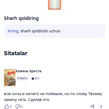
Sharh qoldiring
Kiring
, sharh qoldirish uchun
Sitatalar
Камень Христа
Matn
Средний рейтинг 5 на основе 13 оценок
5
13
всю ночь и ничего не поймали, но по слову Твоему
закину сеть. Сделав это
0
0