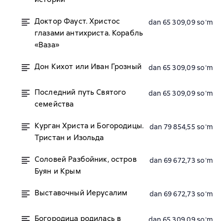
Доктор Фауст. Христос
dan 65 309,09 soʻm
глазами антихриста. Корабль
«Ваза»
Дон Кихот или Иван Грозный
dan 65 309,09 soʻm
Последний путь Святого
dan 65 309,09 soʻm
семейства
Курган Христа и Богородицы.
dan 79 854,55 soʻm
Тристан и Изольда
Соловей Разбойник, остров
dan 69 672,73 soʻm
Буян и Крым
Выставочный Иерусалим
dan 69 672,73 soʻm
Богородица родилась в
dan 65 309,09 soʻm