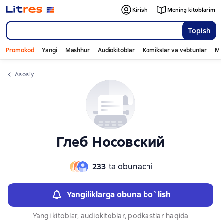
Слайдер с книгами
Слайдер с книгами
Kirish
Mening kitoblarim
Topish
Promokod
Yangi
Mashhur
Audiokitoblar
Komikslar va vebtunlar
Mo
Asosiy
Глеб Носовский
233
ta obunachi
Yangiliklarga obuna bo`lish
Yangi kitoblar, audiokitoblar, podkastlar haqida