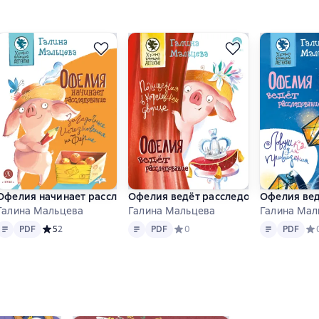
Офелия начинает расследование. Загадочные исчезновения н
Офелия ведёт расследование. Похищ
Офелия вед
Галина Мальцева
Галина Мальцева
Галина Мал
Matn
PDF
Matn
PDF
Matn
PDF
а основе 0 оценок
PDF
Средний рейтинг 5 на основе 2 оценок
5
2
PDF
Средний рейтинг 0 на основе 0 о
0
PDF
Сре