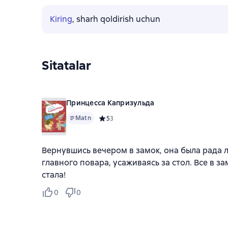
Kiring
, sharh qoldirish uchun
Sitatalar
Принцесса Капризульда
Matn
Средний рейтинг 5 на основе 3 оценок
5
3
Вернувшись вечером в замок, она была рада л
главного повара, усаживаясь за стол. Все в 
стала!
0
0