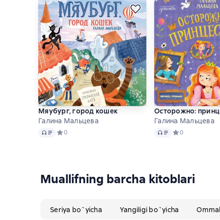
Мяубург, город кошек
Осторожно: принц
Галина Мальцева
Галина Мальцева
Audio
Audio
Средний рейтинг 0 на основе 0 оценок
0
Средний рейтинг
0
Muallifning barcha kitoblari
Seriya bo`yicha
Yangiligi bo`yicha
Ommabo