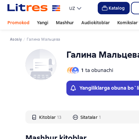
Слайдер с книгами
Слайдер с книгами
Katalog
UZ
Promokod
Yangi
Mashhur
Audiokitoblar
Komikslar 
Asosiy
Галина Мальцева
Галина Мальцев
1
ta obunachi
Yangiliklarga obuna bo`l
Kitoblar
13
Sitatalar
1
Mashhur kitoblar