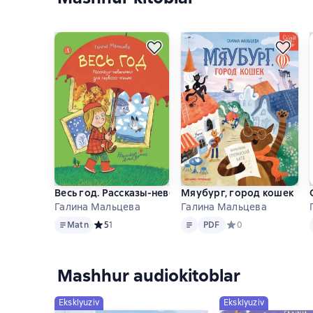
Весь год. Рассказы-невелички для первого чтения
Мяубург, город кошек
Галина Мальцева
Галина Мальцева
Matn
Matn
PDF
Matn
Средний рейтинг 5 на основе 1 оценок
5
1
PDF
Средний рейтинг 0 н
0
Mashhur audiokitoblar
Eksklyuziv
Eksklyuziv