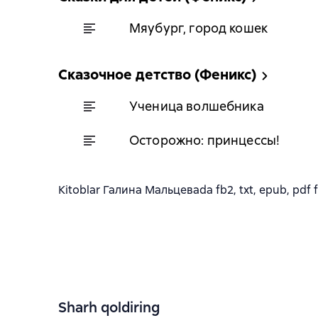
Мяубург, город кошек
Сказочное детство (Феникс)
Ученица волшебника
Осторожно: принцессы!
Kitoblar Галина Мальцеваda fb2, txt, epub, pdf fo
Sharh qoldiring