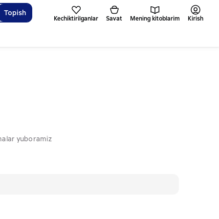
Topish
Kechiktirilganlar
Savat
Mening kitoblarim
Kirish
omalar yuboramiz