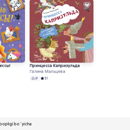
ессы!
Принцесса Капризульда
Галина Мальцева
Audio
 0 на основе 0 оценок
Средний рейтинг 5 на основе 1 оценок
5
1
pligi bo`yicha