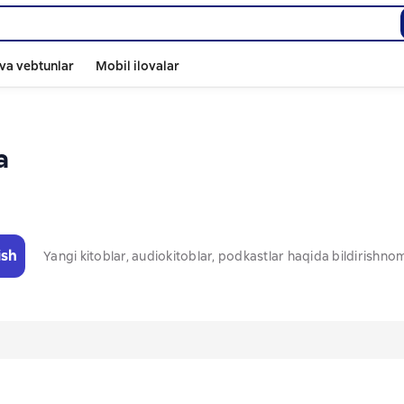
va vebtunlar
Mobil ilovalar
а
ish
Yangi kitoblar, audiokitoblar, podkastlar haqida bildirishn