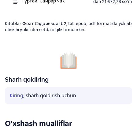
Тургай. Сайрар чак
dan 21 672,73 soʻm
Kitoblar Фоат Садриевda fb2, txt, epub, pdf formatida yuklab
olinishi yoki internetda o'qilishi mumkin.
Sharh qoldiring
Kiring
, sharh qoldirish uchun
O'xshash mualliflar