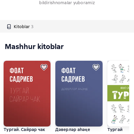
bildirishnomalar yuboramiz
Kitoblar
3
Mashhur kitoblar
Тургай. Сайрар чак
Дәверләр аһәңе
Тургай