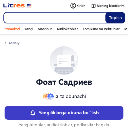
Слайдер с книгами
Kirish
Mening kitoblarim
Topish
Promokod
Yangi
Mashhur
Audiokitoblar
Komikslar va vebtunlar
Mo
Asosiy
Фоат Садриев
3
ta obunachi
Yangiliklarga obuna bo`lish
Yangi kitoblar, audiokitoblar, podkastlar haqida