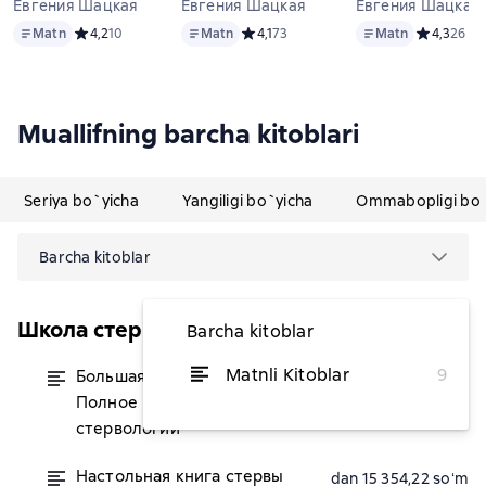
Евгения Шацкая
Евгения Шацкая
Евгения Шацкая
Matn
Matn
Matn
Matn
Средний рейтинг 4,2 на основе 10 оценок
4,2
10
Matn
Средний рейтинг 4,1 на основе 73 оц
4,1
73
Matn
Средний ре
4,3
26
Muallifning barcha kitoblari
Seriya bo`yicha
Yangiligi bo`yicha
Ommabopligi bo`
Barcha kitoblar
Школа стервы
Barcha kitoblar
Matnli Kitoblar
9
Большая книга стервы.
dan 38 041,57 soʻm
Полное пособие по
стервологии
Настольная книга стервы
dan 15 354,22 soʻm