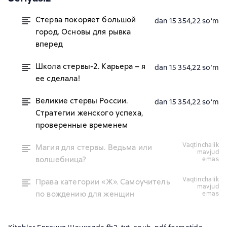
Стерва покоряет большой
dan 15 354,22 soʻm
город. Основы для рывка
вперед
Школа стервы-2. Карьера – я
dan 15 354,22 soʻm
ее сделала!
Великие стервы России.
dan 15 354,22 soʻm
Стратегии женского успеха,
проверенные временем
vaqtinchalik
Магия для стервы. Ведьма или
mavjud
волшебница?
emas
vaqtinchalik
Права категории «Ж». Самоучитель
mavjud
по вождению для женщин
emas