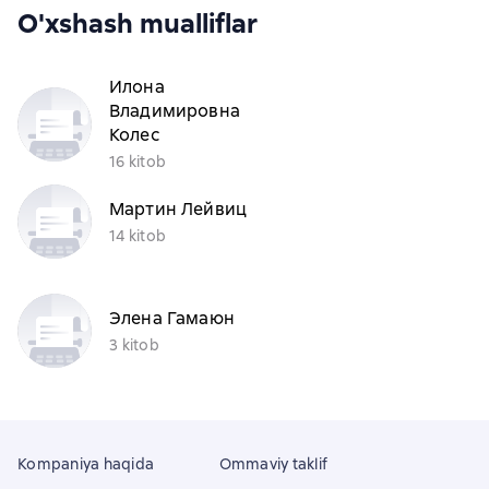
O'xshash mualliflar
Илона
Владимировна
Колес
16 kitob
Мартин Лейвиц
14 kitob
Элена Гамаюн
3 kitob
Kompaniya haqida
Ommaviy taklif