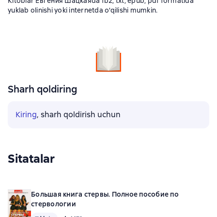
Kitoblar Евгения Шацкаяda fb2, txt, epub, pdf formatida
yuklab olinishi yoki internetda o'qilishi mumkin.
Sharh qoldiring
Kiring
, sharh qoldirish uchun
Sitatalar
Большая книга стервы. Полное пособие по
стервологии