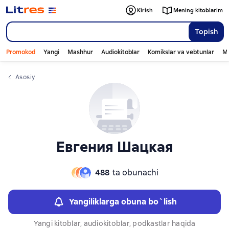
Слайдер с книгами
Kirish
Mening kitoblarim
Topish
Promokod
Yangi
Mashhur
Audiokitoblar
Komikslar va vebtunlar
Mo
Asosiy
Евгения Шацкая
488
ta obunachi
Yangiliklarga obuna bo`lish
Yangi kitoblar, audiokitoblar, podkastlar haqida