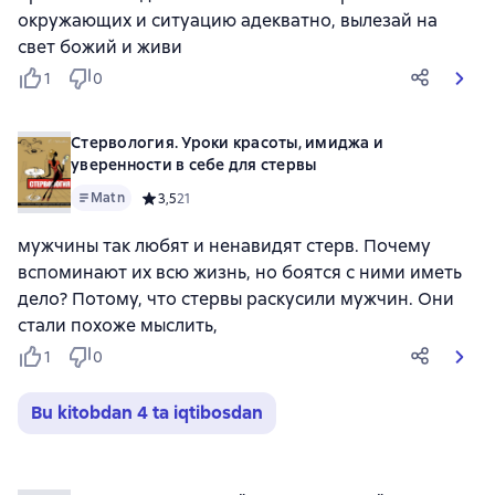
окружающих и ситуацию адекватно, вылезай на
свет божий и живи
1
0
Стервология. Уроки красоты, имиджа и
уверенности в себе для стервы
Matn
Средний рейтинг 3,5 на основе 21 оценок
3,5
21
мужчины так любят и ненавидят стерв. Почему
вспоминают их всю жизнь, но боятся с ними иметь
дело? Потому, что стервы раскусили мужчин. Они
стали похоже мыслить,
1
0
Bu kitobdan 4 ta iqtibosdan