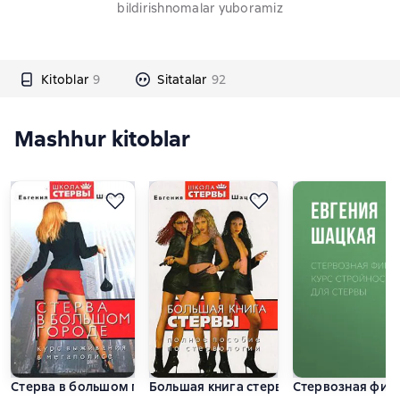
bildirishnomalar yuboramiz
Kitoblar
9
Sitatalar
92
Mashhur kitoblar
Стерва в большом городе. Курс выживания в мегаполисе
Большая книга стервы. Полное пособи
Стервозная фигу