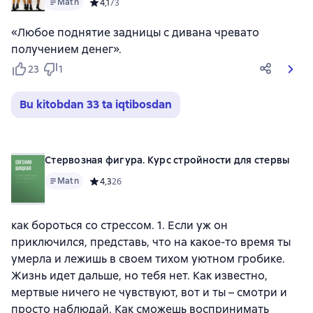
Matn
Средний рейтинг 4,1 на основе 73 оценок
4,1
73
«Любое поднятие задницы с дивана чревато
получением денег».
23
1
Bu kitobdan 33 ta iqtibosdan
Стервозная фигура. Курс стройности для стервы
Matn
Средний рейтинг 4,3 на основе 26 оценок
4,3
26
как бороться со стрессом. 1. Если уж он
приключился, представь, что на какое-то время ты
умерла и лежишь в своем тихом уютном гробике.
Жизнь идет дальше, но тебя нет. Как известно,
мертвые ничего не чувствуют, вот и ты – смотри и
просто наблюдай. Как сможешь воспринимать