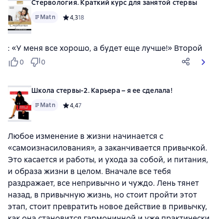
Стервология. Краткий курс для занятой стервы
Matn
Средний рейтинг 4,3 на основе 18 оценок
4,3
18
: «У меня все хорошо, а будет еще лучше!» Второй
0
0
Школа стервы-2. Карьера – я ее сделала!
Matn
Средний рейтинг 4,4 на основе 7 оценок
4,4
7
Любое изменение в жизни начинается с
«самоизнасилования», а заканчивается привычкой.
Это касается и работы, и ухода за собой, и питания,
и образа жизни в целом. Вначале все тебя
раздражает, все непривычно и чуждо. Лень тянет
назад, в привычную жизнь, но стоит пройти этот
этап, стоит превратить новое действие в привычку,
как она становится гармоничной и уже практически