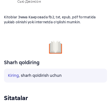
Сью Джонсон
Kitoblar Эмма Каироваda fb2, txt, epub, pdf formatida
yuklab olinishi yoki internetda o'qilishi mumkin.
Sharh qoldiring
Kiring
, sharh qoldirish uchun
Sitatalar