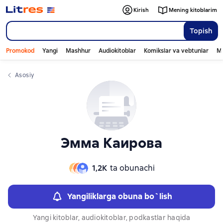
Слайдер с книгами
Слайдер с книгами
Kirish
Mening kitoblarim
Topish
Promokod
Yangi
Mashhur
Audiokitoblar
Komikslar va vebtunlar
Mo
Asosiy
Эмма Каирова
1,2К
ta obunachi
Yangiliklarga obuna bo`lish
Yangi kitoblar, audiokitoblar, podkastlar haqida