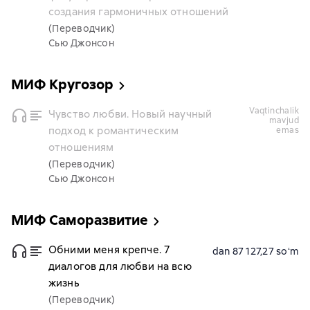
создания гармоничных отношений
(Переводчик)
Сью Джонсон
МИФ Кругозор
vaqtinchalik
Чувство любви. Новый научный
mavjud
подход к романтическим
emas
отношениям
(Переводчик)
Сью Джонсон
МИФ Саморазвитие
Обними меня крепче. 7
dan 87 127,27 soʻm
диалогов для любви на всю
жизнь
(Переводчик)