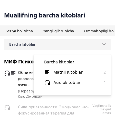
Muallifning barcha kitoblari
Seriya bo`yicha
Yangiligi bo`yicha
Ommabopligi bo`
Barcha kitoblar
МИФ Психология
Barcha kitoblar
Matnli Kitoblar
2
Обними меня крепче. 7
dan 87 127,27 soʻm
диалогов для любви на всю
Audiokitoblar
1
жизнь
(Переводчик)
Сью Джонсон
vaqtinchalik
Сила привязанности. Эмоционально-
mavjud
фокусированная терапия для
emas