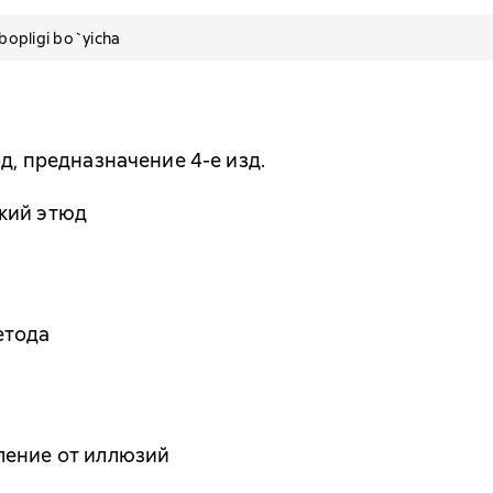
pligi bo`yicha
д, предназначение 4-е изд.
кий этюд
етода
ление от иллюзий