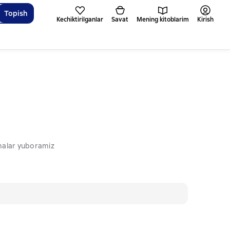
Topish
Kechiktirilganlar
Savat
Mening kitoblarim
Kirish
omalar yuboramiz