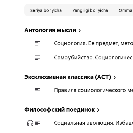
Seriya bo`yicha
Yangiligi bo`yicha
Ommabo
Антология мысли
Социология. Ее предмет, мето
Самоубийство. Социологичес
Эксклюзивная классика (АСТ)
Правила социологического м
Философский поединок
Социальная эволюция. Избав