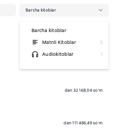
Barcha kitoblar
Barcha kitoblar
Matnli Kitoblar
5
dan 217 244,42 soʻm
Audiokitoblar
1
dan 179 054,05 soʻm
dan 32 168,04 soʻm
dan 111 486,49 soʻm