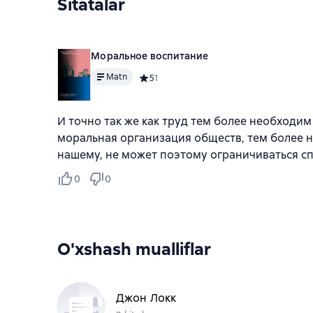
Sitatalar
Моральное воспитание
Matn
Средний рейтинг 5 на основе 1 оценок
5
1
И точно так же как труд тем более необходим
моральная организация обществ, тем более 
нашему, не может поэтому ограничиваться с
0
0
O'xshash mualliflar
Джон Локк