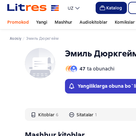
Слайдер с книгами
Слайдер с книгами
Katalog
UZ
Promokod
Yangi
Mashhur
Audiokitoblar
Komikslar 
Asosiy
Эмиль Дюркгейм
Эмиль Дюркгей
47
ta obunachi
Yangiliklarga obuna bo`l
Kitoblar
6
Sitatalar
1
Mashhur kitoblar