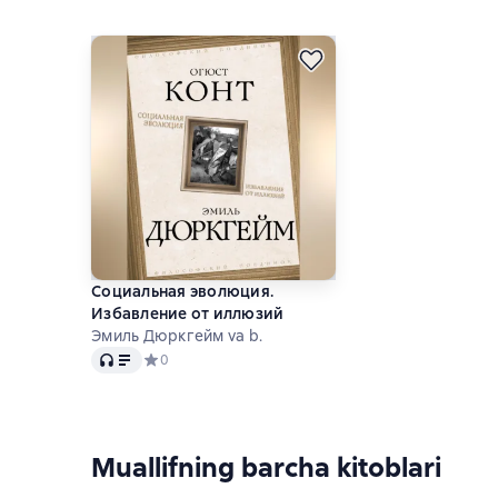
Социальная эволюция.
Избавление от иллюзий
Эмиль Дюркгейм va b.
Audio
Средний рейтинг 0 на основе 0 оценок
0
Muallifning barcha kitoblari