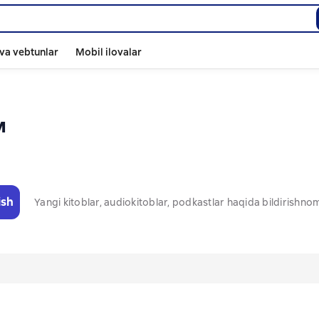
va vebtunlar
Mobil ilovalar
м
ish
Yangi kitoblar, audiokitoblar, podkastlar haqida bildirishn