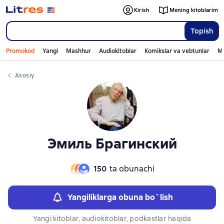
Слайдер с книгами
Слайдер с книгами
Kirish
Mening kitoblarim
Topish
Promokod
Yangi
Mashhur
Audiokitoblar
Komikslar va vebtunlar
Mo
Asosiy
Эмиль Брагинский
150
ta obunachi
Yangiliklarga obuna bo`lish
Yangi kitoblar, audiokitoblar, podkastlar haqida