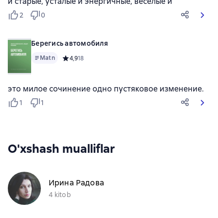
и старые, усталые и энергичные, веселые и
2
0
Берегись автомобиля
Matn
Средний рейтинг 4,9 на основе 18 оценок
4,9
18
это милое сочинение одно пустяковое изменение.
1
1
O'xshash mualliflar
Ирина Радова
4 kitob