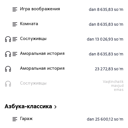
Игра воображения
dan 8 635,83 soʻm
Комната
dan 8 635,83 soʻm
Сослуживцы
dan 13 026,93 soʻm
Аморальная история
dan 8 635,83 soʻm
Аморальная история
23 272,83 soʻm
vaqtinchalik
Сослуживцы
mavjud
emas
Азбука-классика
Гараж
dan 25 600,12 soʻm