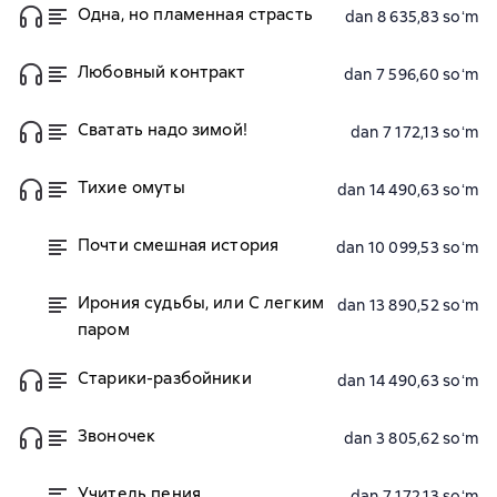
Одна, но пламенная страсть
dan 8 635,83 soʻm
Любовный контракт
dan 7 596,60 soʻm
Сватать надо зимой!
dan 7 172,13 soʻm
Тихие омуты
dan 14 490,63 soʻm
Почти смешная история
dan 10 099,53 soʻm
Ирония судьбы, или С легким
dan 13 890,52 soʻm
паром
Старики-разбойники
dan 14 490,63 soʻm
Звоночек
dan 3 805,62 soʻm
Учитель пения
dan 7 172,13 soʻm