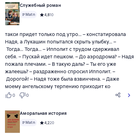
Служебный роман
Matn
Средний рейтинг 4,8 на основе 10 оценок
4,8
10
такси придет только под утро… – констатировала
Надя, а Лукашин попытался скрыть улыбку… –
Тогда… Тогда… – Ипполит с трудом сдерживал
себя. – Пускай идет пешком. – До аэродрома? – Надя
пожала плечами. – В такую даль? – Ты его уже
жалеешь? – раздраженно спросил Ипполит. –
Дорогой! – Надя тоже была взвинчена. – Даже
моему ангельскому терпению приходит ко
0
0
Аморальная история
Matn
Средний рейтинг 4,2 на основе 20 оценок
4,2
20