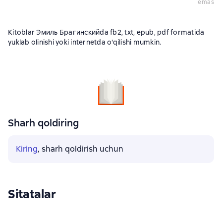
emas
Kitoblar Эмиль Брагинскийda fb2, txt, epub, pdf formatida
yuklab olinishi yoki internetda o'qilishi mumkin.
Sharh qoldiring
Kiring
, sharh qoldirish uchun
Sitatalar