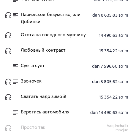
Парижское безумство, или
dan 8 635,83 soʻm
Добиньи
Охота на голодного мужчину
14 490,63 soʻm
Любовный контракт
15 354,22 soʻm
Суета сует
dan 7 596,60 soʻm
Звоночек
dan 3 805,62 soʻm
Сватать надо зимой!
15 354,22 soʻm
Берегись автомобиля
dan 14 490,63 soʻm
vaqtinchalik
Просто так
mavjud