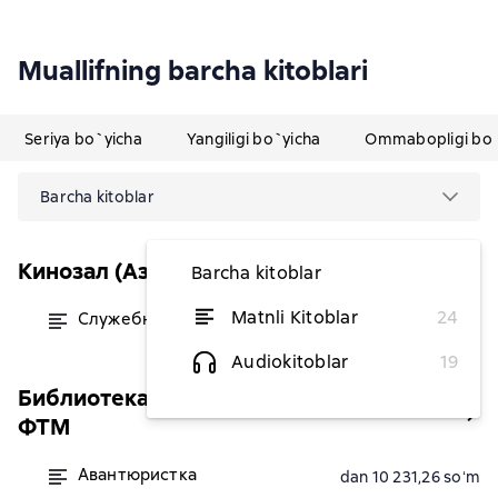
Muallifning barcha kitoblari
Seriya bo`yicha
Yangiligi bo`yicha
Ommabopligi bo`
Barcha kitoblar
Кинозал (Азбука-Аттикус)
Barcha kitoblar
Matnli Kitoblar
24
Служебный роман
dan 19 745,32 soʻm
Audiokitoblar
19
Библиотека драматургии Агентства
ФТМ
Авантюристка
dan 10 231,26 soʻm