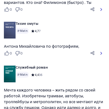
вариантов. Кто она? Филимонов (быстро) . Ты
0
0
Тихие омуты
Matn
Средний рейтинг 4,7 на основе 7 оценок
4,7
7
Антона Михайловича по фотографиям,
0
0
Служебный роман
Matn
Средний рейтинг 4,4 на основе 36 оценок
4,4
36
Мечта каждого человека – жить рядом со своей
работой. Изобретены трамваи, автобусы,
троллейбусы и метрополитен, но все мечтают идти
на службу пешком. Однако идти далеко и долго, и