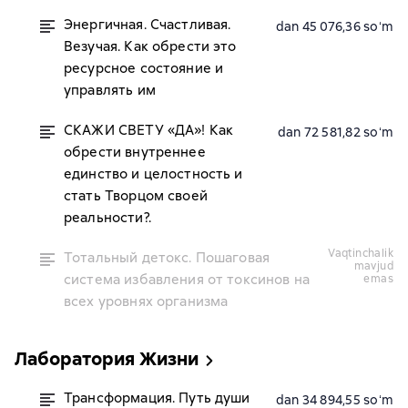
Энергичная. Счастливая.
dan 45 076,36 soʻm
Везучая. Как обрести это
ресурсное состояние и
управлять им
СКАЖИ СВЕТУ «ДА»! Как
dan 72 581,82 soʻm
обрести внутреннее
единство и целостность и
стать Творцом своей
реальности?.
vaqtinchalik
Тотальный детокс. Пошаговая
mavjud
система избавления от токсинов на
emas
всех уровнях организма
Лаборатория Жизни
Трансформация. Путь души
dan 34 894,55 soʻm