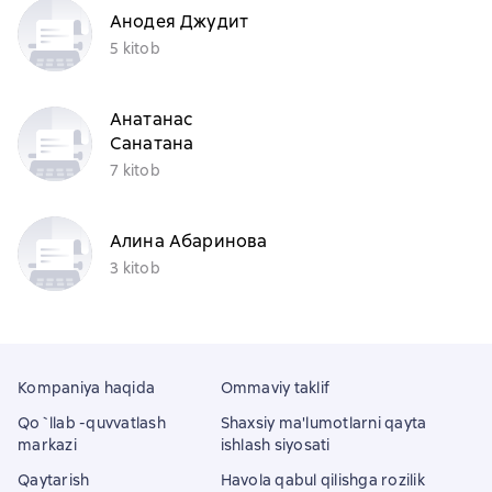
Анодея Джудит
5 kitob
Анатанас
Санатана
7 kitob
Алина Абаринова
3 kitob
Kompaniya haqida
Ommaviy taklif
Qo`llab -quvvatlash
Shaxsiy ma'lumotlarni qayta
markazi
ishlash siyosati
Qaytarish
Havola qabul qilishga rozilik