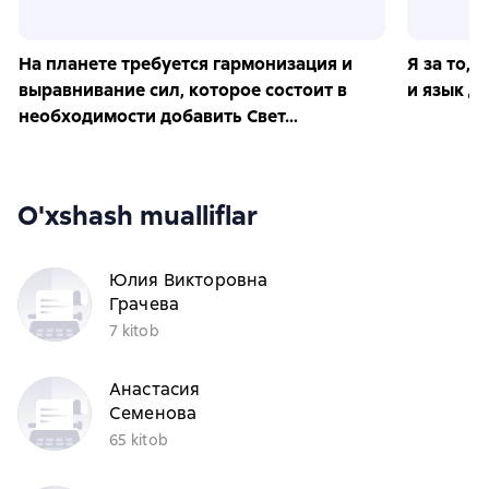
На планете требуется гармонизация и
Я за то, 
выравнивание сил, которое состоит в
и язык д
необходимости добавить Свет…
O'xshash mualliflar
Юлия Викторовна
Грачева
7 kitob
Анастасия
Семенова
65 kitob