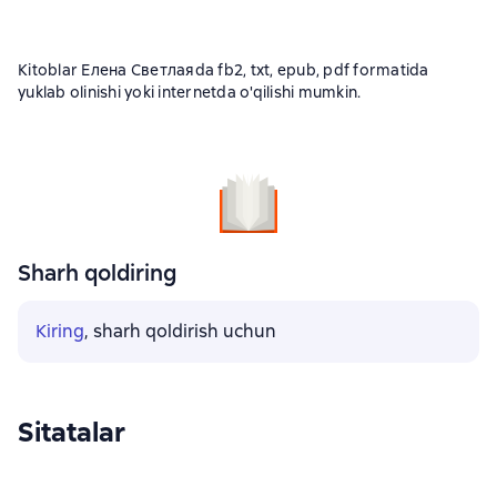
Kitoblar Елена Светлаяda fb2, txt, epub, pdf formatida
yuklab olinishi yoki internetda o'qilishi mumkin.
Sharh qoldiring
Kiring
, sharh qoldirish uchun
Sitatalar