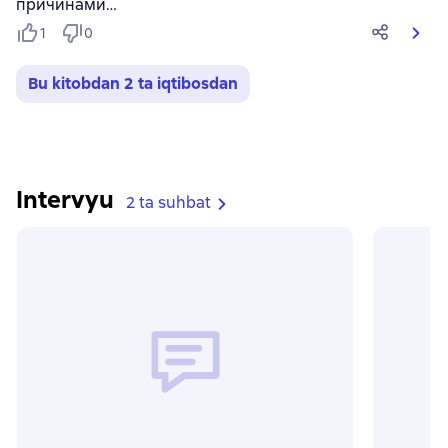
причинами…
1
0
Bu kitobdan 2 ta iqtibosdan
Intervyu
2 ta suhbat