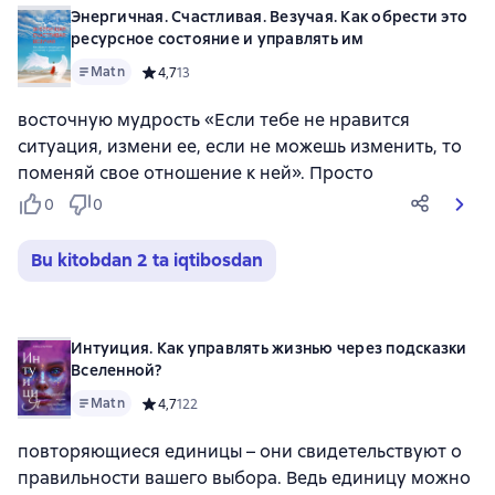
Энергичная. Счастливая. Везучая. Как обрести это
ресурсное состояние и управлять им
Matn
Средний рейтинг 4,7 на основе 13 оценок
4,7
13
восточную мудрость «Если тебе не нравится
ситуация, измени ее, если не можешь изменить, то
поменяй свое отношение к ней». Просто
0
0
Bu kitobdan 2 ta iqtibosdan
Интуиция. Как управлять жизнью через подсказки
Вселенной?
Matn
Средний рейтинг 4,7 на основе 122 оценок
4,7
122
повторяющиеся единицы – они свидетельствуют о
правильности вашего выбора. Ведь единицу можно