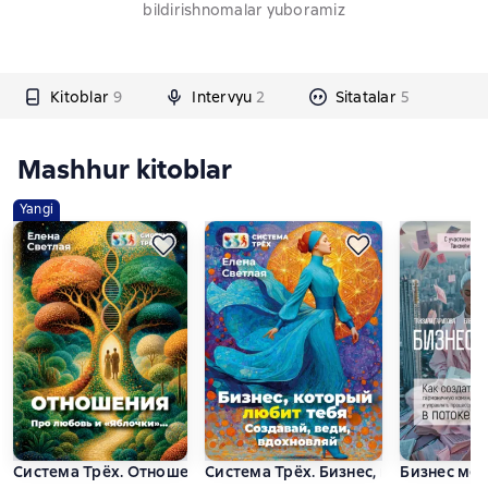
bildirishnomalar yuboramiz
Kitoblar
9
Intervyu
2
Sitatalar
5
Mashhur kitoblar
Yangi
Система Трёх. Отношения. Про любовь и «Яблочки»…
Система Трёх. Бизнес, который люби
Бизнес меч