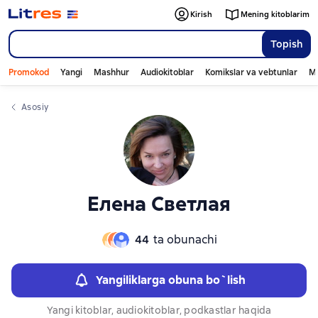
Слайдер с книгами
Kirish
Mening kitoblarim
Topish
Promokod
Yangi
Mashhur
Audiokitoblar
Komikslar va vebtunlar
Mo
Asosiy
Елена Светлая
44
ta obunachi
Yangiliklarga obuna bo`lish
Yangi kitoblar, audiokitoblar, podkastlar haqida